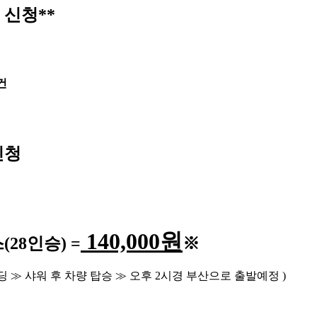
 신청**
건
신청
140,000
원
스
(28
인승
) =
※
딩
≫
샤워 후 차량 탑승
≫
오후
2
시경 부산으로 출발예정
)