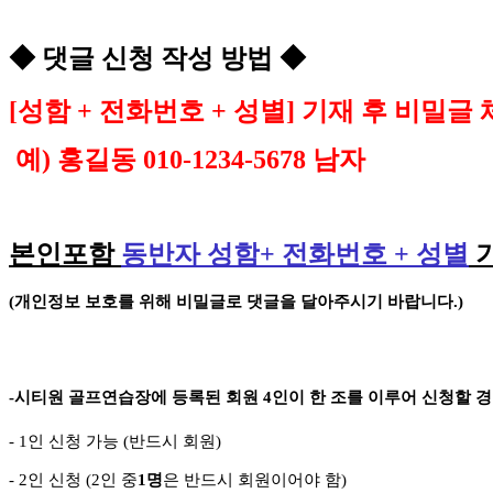
◆
댓글 신청 작성 방법
◆
[
성함
+
전화번호
+
성별
]
기재 후 비밀글 
예
)
홍길동
010-1234-5678
남자
본인포함
동반자 성함
+
전화번호
+
성별
(
개인정보 보호를 위해 비밀글로 댓글을 달아주시기 바랍니다
.)
-
시티원 골프연습장에 등록된 회원
4
인이 한 조를 이루어 신청할 
- 1
인 신청 가능
(
반드시 회원
)
- 2
인 신청
(2
인 중
1
명
은 반드시 회원이어야 함
)