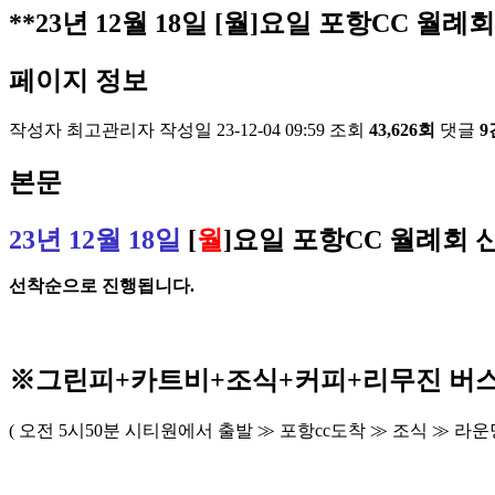
**23년 12월 18일 [월]요일 포항CC 월례회
페이지 정보
작성자
최고관리자
작성일
23-12-04 09:59
조회
43,626회
댓글
9
본문
23
년 12
월 18
일
[
월
]
요일
포항
CC
월례회 
선착순으로 진행됩니다
.
※
그린피
+
카트비
+조식
+커피+
리무진 버
(
오전
5
시
50
분 시티원에서 출발
≫
포항
cc
도착
≫
조식
≫
라운