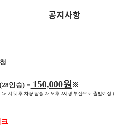
공지사항
신청
150,000
원
(28
인승
) =
※
딩
≫
샤워 후 차량 탑승
≫
오후
2
시경 부산으로 출발예정
)
체크