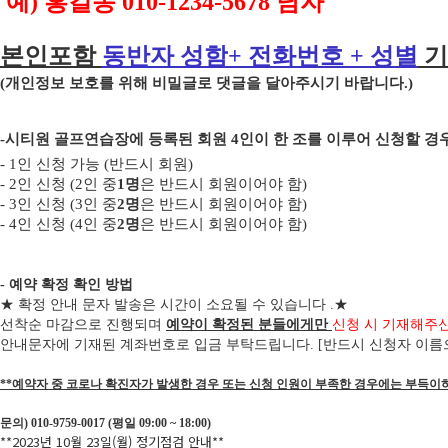
예
)
홍길동
010-1234-5678
남자
본인포함
동반자 성함
+
전화번호
+
성별
기
(
개인정보 보호를 위해 비밀글로 댓글을 달아주시기 바랍니다
.)
-
시티원 골프연습장에 등록된 회원
4
인이 한 조를 이루어 신청할 
- 1
인 신청 가능
(
반드시 회원
)
- 2
인 신청
(2
인 중
1
명
은 반드시 회원이어야 함
)
- 3
인 신청
(3
인 중
2
명
은 반드시 회원이어야 함
)
-
4
인 신청
(4
인 중
2
명
은 반드시 회원이어야 함
)
- 예약 확정 확인 방법
★
확정 안내 문자 발송은 시간이 소요될 수 있습니다
.
★
선착순 마감으로 진행되며
예약이 확정된 분들에게만
신청 시 기재해주
안내문자에 기재된 계좌번호로 입금 부탁드립니다
. [
반드시 신청자 이름
**예약자 중 코로나 확진자가 발생한 경우 또는 신청 인원이 부족한 경우에는 부득이
문의) 010-9759-0017 (평일 09:00 ~ 18:00)
**2023년 10월 23일(월) 정기점검 안내**