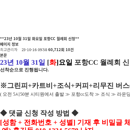
**23년 10월 31일 화요일 포항CC 월례회 신청**
페이지 정보
최고관리자
23-10-16 09:58
60,712회
10건
본문
23
년 10
월 31
일
[
화
]
요일
포항
CC
월례회 
선착순으로 진행됩니다
.
※
그린피
+
카트비
+조식
+커피+
리무진 버스
(
오전
5
시
50
분 시티원에서 출발
≫
포항
cc
도착
≫
조식
≫
라운
◆
댓글 신청 작성 방법
◆
[
성함
+
전화번호
+
성별
]
기재 후 비밀글 