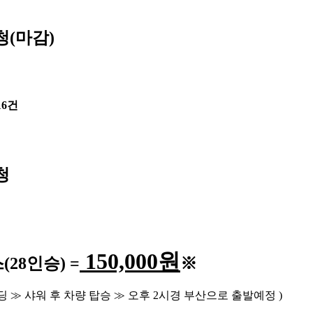
청(마감)
16건
청
150,000
원
스
(28
인승
) =
※
딩
≫
샤워 후 차량 탑승
≫
오후
2
시경 부산으로 출발예정
)