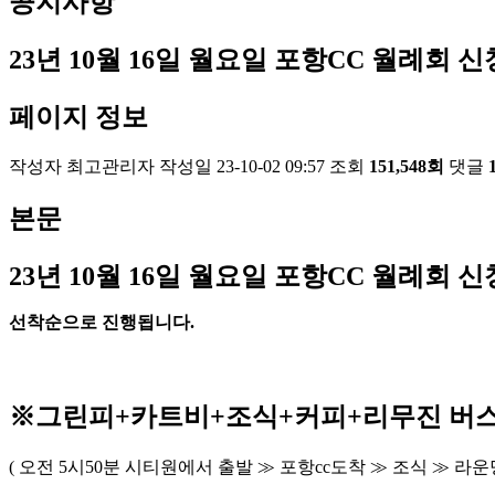
공지사항
23년 10월 16일 월요일 포항CC 월례회 신
페이지 정보
작성자
최고관리자
작성일
23-10-02 09:57
조회
151,548회
댓글
본문
23
년 10
월 16
일 월요일 포항
CC
월례회 신
선착순으로 진행됩니다
.
※
그린피
+
카트비
+조식
+커피+
리무진 버
(
오전
5
시
50
분 시티원에서 출발
≫
포항
cc
도착
≫
조식
≫
라운