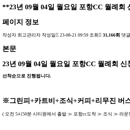
**23년 09월 04일 월요일 포항CC 월례회 
페이지 정보
작성자
최고관리자
작성일
23-08-21 09:59
조회
31,166회
댓
본문
23
년 09
월 04
일 월요일 포항
CC
월례회 신
선착순으로 진행됩니다
.
※
그린피
+
카트비
+조식
+커피+
리무진 버
(
오전
5
시
50
분 시티원에서 출발
≫
포항
cc
도착
≫
조식
≫
라운