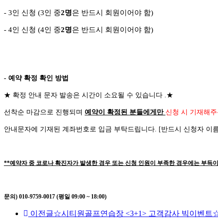
- 3
인 신청
(3
인 중
2
명
은 반드시 회원이어야 함
)
-
4
인 신청
(4
인 중
2
명
은 반드시 회원이어야 함
)
- 예약 확정 확인 방법
★
확정 안내 문자 발송은 시간이 소요될 수 있습니다
.
★
선착순 마감으로 진행되며
예약이 확정된 분들에게만
신청 시 기재해주
안내문자에 기재된 계좌번호로 입금 부탁드립니다
. [
반드시 신청자 이
**예약자 중 코로나 확진자가 발생한 경우 또는 신청 인원이 부족한 경우에는 부득이
문의) 010-9759-0017 (평일 09:00 ~ 18:00)
이전글
☆시티원골프연습장 <3+1> 고객감사 빅이벤트