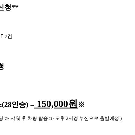
신청**
글
7건
청
150,000
원
스
(28
인승
) =
※
딩
≫
샤워 후 차량 탑승
≫
오후
2
시경 부산으로 출발예정
)