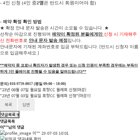
-
4
인 신청
(4
인 중
2
명
은 반드시 회원이어야 함
)
- 예약 확정 확인 방법
★
확정 안내 문자 발송은 시간이 소요될 수 있습니다
.
★
선착순 마감으로 진행되며
예약이 확정된 분들에게만
신청 시 기재해주
신 전화번호
로
안내 문자 발송 예정
입니다
.
안내문자에 기재된 계좌번호로 입금 부탁드립니다
. [
반드시 신청자 이름
으로 입금해주세요
.]
**예약자 중 코로나 확진자가 발생한 경우 또는 신청 인원이 부족한 경우에는 부득이
하게 3인 플레이로 진행될 수 있음을 알려드립니다**
문의) 010-9759-0017 (평일 09:00 ~ 18:00)
*23년 08월 07일 월요일 포항CC 월례회 신청(마감)
*23년 07월 03일 월요일 포항CC 월례회 신청*(마감!!)
목록
답변
댓글목록
9
댓글목록
이**님의 댓글
이**
23-07-03 10:01
댓글내용 확인