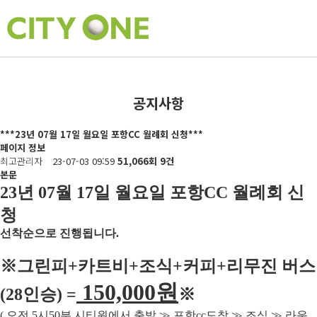
공지사항
***23년 07월 17일 월요일 포항CC 월례회 신청***
페이지 정보
최고관리자
23-07-03 09:59
51,066회
9건
본문
23
년 07
월 17
일 월요일 포항
CC
월례회 신
청
선착순으로 진행됩니다
.
※
그린피
+
카트비
+조식
+커피+
리무진 버스
150,000
원
(28
인승
) =
※
(
오전
5
시
50
분 시티원에서 출발
≫
포항
cc
도착
≫
조식
≫
라운