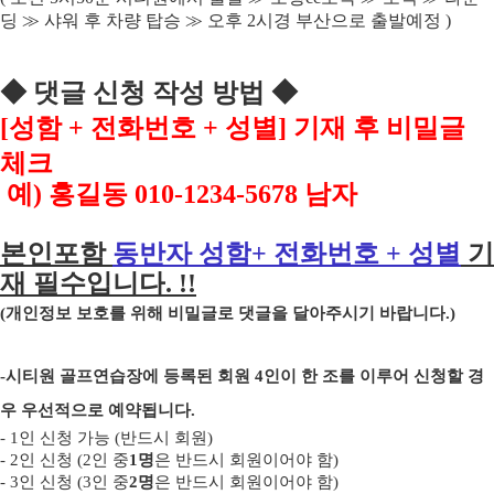
딩
≫
샤워 후 차량 탑승
≫
오후
2
시경 부산으로 출발예정
)
◆
댓글 신청 작성 방법
◆
[
성함
+
전화번호
+
성별
]
기재 후 비밀글
체크
예
)
홍길동
010-1234-5678
남자
본인포함
동반자 성함
+
전화번호
+
성별
기
재 필수입니다
. !!
(
개인정보 보호를 위해 비밀글로 댓글을 달아주시기 바랍니다
.)
-
시티원 골프연습장에 등록된 회원
4
인이 한 조를 이루어 신청할 경
우 우선적으로 예약됩니다
.
- 1
인 신청 가능
(
반드시 회원
)
- 2
인 신청
(2
인 중
1
명
은 반드시 회원이어야 함
)
- 3
인 신청
(3
인 중
2
명
은 반드시 회원이어야 함
)