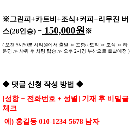
※
그린피
+
카트비
+조식
+커피+
리무진 버
150,000
원
스
(28
인승
) =
※
(
오전
5
시
50
분 시티원에서 출발
≫
포항
cc
도착
≫
조식
≫
라
운딩
≫
샤워 후 차량 탑승
≫
오후
2
시경 부산으로 출발예정
)
◆
댓글 신청 작성 방법
◆
[
성함
+
전화번호
+
성별
]
기재 후 비밀글
체크
예
)
홍길동
010-1234-5678
남자