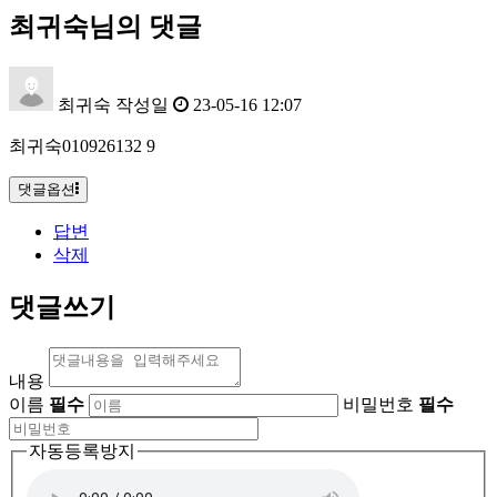
최귀숙님의 댓글
최귀숙
작성일
23-05-16 12:07
최귀숙010926132 9
댓글옵션
답변
삭제
댓글쓰기
내용
이름
필수
비밀번호
필수
자동등록방지