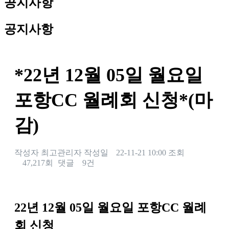
공지사항
공지사항
*22년 12월 05일 월요일
포항CC 월례회 신청*(마
감)
작성자
최고관리자
작성일
22-11-21 10:00
조회
47,217회
댓글
9건
본문
22
년 12
월 05
일 월요일 포항
CC
월례
회 신청