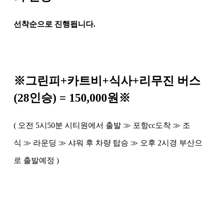
선착순으로 진행됩니다
.
※
그린피
+
카트비
+
식사
+
리무진 버스
(28
인승
) = 150,000
원
※
(
오전
5
시
50
분 시티원에서 출발
≫
포항
cc
도착
≫
조
식
≫
라운딩
≫
샤워 후 차량 탑승
≫
오후
2
시경 부산으
로 출발예정
)