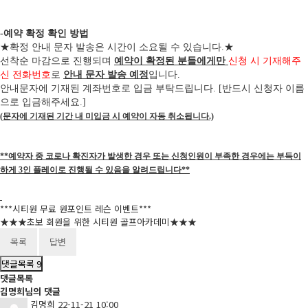
-예약 확정 확인 방법
★
확정 안내 문자 발송은 시간이 소요될 수 있습니다
.
★
선착순 마감으로 진행되며
예약이 확정된 분들에게만
신청 시 기재해주
신 전화번호
로
안내 문자 발송 예정
입니다
.
안내문자에 기재된 계좌번호로 입금 부탁드립니다
. [
반드시 신청자 이름
으로 입금해주세요
.]
(
문자에 기재된 기간 내 미입금 시 예약이 자동 취소됩니다
.)
**예약자 중 코로나 확진자가 발생한 경우 또는 신청인원이 부족한 경우에는 부득이
하게 3인 플레이로 진행될 수 있음을 알려드립니다**
***시티원 무료 원포인트 레슨 이벤트***
★★★초보 회원을 위한 시티원 골프아카데미★★★
목록
답변
댓글목록
9
댓글목록
김명희님의 댓글
김명희
22-11-21 10:00