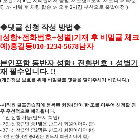
(
오전
5
시
50
분 시티원에서 출발
≫
포항
cc
도착
≫
조식
≫
라운
딩
≫
샤워 후 차량 탑승
≫
오후
2
시경 부산으로 출발예정
)
◆
댓글 신청 작성 방법
◆
[
성함
+
전화번호
+
성별
]
기재 후 비밀글 체크
예
)
홍길동
010-1234-5678
남자
본인포함 동반자 성함
+
전화번호
+
성별기
재 필수입니다
. !!
(
개인정보 보호를 위해 비밀글로 댓글을 달아주시기 바랍니다
.)
-
시티원 골프연습장에 등록된 회원
4
인이 한 조를 이루어 신청할 경
우 우선적으로 예약됩니다
.
- 1
인 신청 가능
(
반드시 회원
)
- 2
인 신청
(2
인 중
1
명
은 반드시 회원이어야 함
)
- 3
인 신청
(3
인 중
2
명
은 반드시 회원이어야 함
)
- 4
인 신청
(4
인 중
2
명
은 반드시 회원이어야 함
)