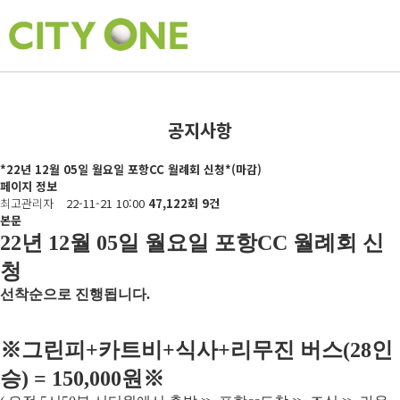
공지사항
*22년 12월 05일 월요일 포항CC 월례회 신청*(마감)
페이지 정보
최고관리자
22-11-21 10:00
47,122회
9건
본문
22
년 12
월 05
일 월요일 포항
CC
월례회 신
청
선착순으로 진행됩니다
.
※
그린피
+
카트비
+
식사
+
리무진 버스
(28
인
승
) = 150,000
원
※