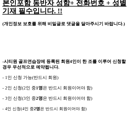
본인포함 동반자 성함
+
전화번호
+
성별
기재 필수입니다
. !!
(
개인정보 보호를 위해 비밀글로 댓글을 달아주시기 바랍니다
.)
-
시티원 골프연습장에 등록된 회원
4
인이 한 조를 이루어 신청할
경우 우선적으로 예약됩니다
.
- 1
인 신청 가능
(
반드시 회원
)
- 2
인 신청
(2
인 중
1
명
은 반드시 회원이어야 함
)
- 3
인 신청
(3
인 중
2
명
은 반드시 회원이어야 함
)
- 4
인 신청
(4
인 중
2
명
은 반드시 회원이어야 함
)