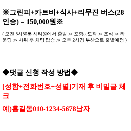
※
그린피
+
카트비
+
식사
+
리무진 버스
(28
인승
) = 150,000
원
※
(
오전
5
시
50
분 시티원에서 출발
≫
포항
cc
도착
≫
조식
≫
라
운딩
≫
샤워 후 차량 탑승
≫
오후
2
시경 부산으로 출발예정
)
◆
댓글 신청 작성 방법
◆
[
성함
+
전화번호
+
성별
]
기재 후 비밀글 체
크
예
)
홍길동
010-1234-5678
남자