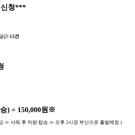
 신청***
글
13건
청
승
) = 150,000
원
※
딩
≫
샤워 후 차량 탑승
≫
오후
2
시경 부산으로 출발예정
)