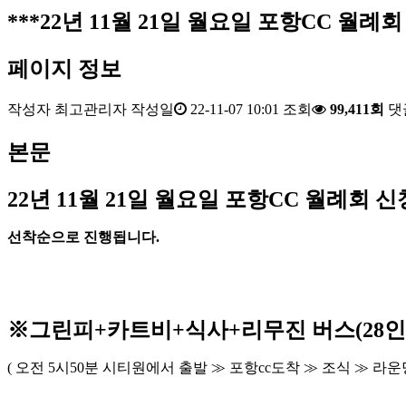
***22년 11월 21일 월요일 포항CC 월례회
페이지 정보
작성자
최고관리자
작성일
22-11-07 10:01
조회
99,411회
댓
본문
22
년 11
월 21
일 월요일 포항
CC
월례회 신
선착순으로 진행됩니다
.
※
그린피
+
카트비
+
식사
+
리무진 버스
(28
인
(
오전
5
시
50
분 시티원에서 출발
≫
포항
cc
도착
≫
조식
≫
라운