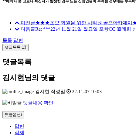
**예약자 중 코로나 확진자가 발생한 경우 또는 신청인원이 부족한 경우에는 부득이
이전글
★★★초보 회원을 위한 시티원 골프아카데미
다음글
Re: ***22년 11월 21일 월요일 포항CC 월례회 
목록
답변
댓글목록
13
댓글목록
김시현님의 댓글
김시현
작성일
22-11-07 10:03
댓글내용 확인
댓글옵션
답변
삭제