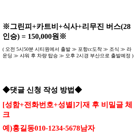
※
그린피
+
카트비
+
식사
+
리무진 버스
(28
인승
) = 150,000
원
※
(
오전
5
시
50
분 시티원에서 출발
≫
포항
cc
도착
≫
조식
≫
라
운딩
≫
샤워 후 차량 탑승
≫
오후
2
시경 부산으로 출발예정
)
◆
댓글 신청 작성 방법
◆
[
성함
+
전화번호
+
성별
]
기재 후 비밀글 체
크
예
)
홍길동
010-1234-5678
남자