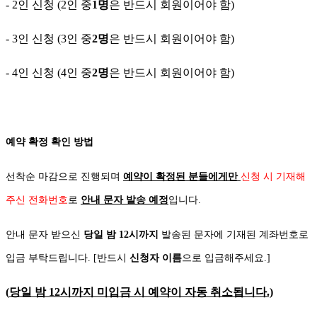
- 2
인 신청
(2
인 중
1
명
은 반드시 회원이어야 함
)
- 3
인 신청
(3
인 중
2
명
은 반드시 회원이어야 함
)
- 4
인 신청
(4
인 중
2
명
은 반드시 회원이어야 함
)
예약 확정 확인 방법
선착순 마감으로 진행되며
예약이 확정된 분들에게만
신청 시 기재해
주신 전화번호
로
안내 문자 발송 예정
입니다
.
안내 문자 받으신
당일 밤
12
시까지
발송된 문자에 기재된 계좌번호로
입금 부탁드립니다
. [
반드시
신청자 이름
으로 입금해주세요
.]
(
당일 밤
12
시까지 미입금 시 예약이 자동 취소됩니다
.)