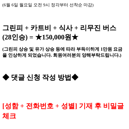
(6
월 6
일 월요일 오전
9
시 정각부터 선착순 마감
)
그린피
+
카트비
+
식사
+
리무진 버스
(28
인승
) =
★
150,000
원
★
(그린피 상승 및 유가 상승 등에 따라 부득이하게 1만원 요금
을 인상하게 되었습니다. 회원여러분의 양해부탁드립니다.)
◆
댓글 신청 작성 방법
◆
[
성함
+
전화번호
+
성별
]
기재 후 비밀글
체크