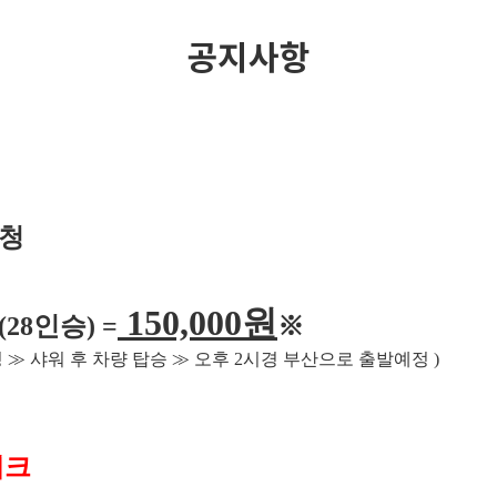
공지사항
신청
150,000
원
(28
인승
) =
※
딩
≫
샤워 후 차량 탑승
≫
오후
2
시경 부산으로 출발예정
)
체크