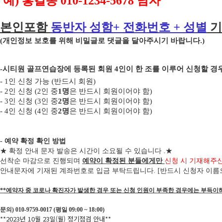
예
)
홍길동
010-1234-5678
남자
본인포함
동반자 성함
+
전화번호
+
성별
기
(
개인정보 보호를 위해 비밀글로 댓글을 달아주시기 바랍니다
.)
-
시티원 골프연습장에 등록된 회원
4
인이 한 조를 이루어 신청할 
- 1
인 신청 가능
(
반드시 회원
)
- 2
인 신청
(2
인 중
1
명
은 반드시 회원이어야 함
)
- 3
인 신청
(3
인 중
2
명
은 반드시 회원이어야 함
)
-
4
인 신청
(4
인 중
2
명
은 반드시 회원이어야 함
)
- 예약 확정 확인 방법
★
확정 안내 문자 발송은 시간이 소요될 수 있습니다
.
★
선착순 마감으로 진행되며
예약이 확정된 분들에게만
신청 시 기재해주
안내문자에 기재된 계좌번호로 입금 부탁드립니다
. [
반드시 신청자 이름
**예약자 중 코로나 확진자가 발생한 경우 또는 신청 인원이 부족한 경우에는 부득이
문의) 010-9759-0017 (평일 09:00 ~ 18:00)
**2023년 10월 23일(월) 정기점검 안내**