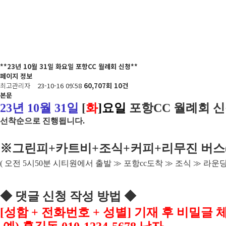
**23년 10월 31일 화요일 포항CC 월례회 신청**
페이지 정보
최고관리자
23-10-16 09:58
60,707회
10건
본문
23
년 10
월 31
일
[
화
]
요일
포항
CC
월례회 
선착순으로 진행됩니다
.
※
그린피
+
카트비
+조식
+커피+
리무진 버스
(
오전
5
시
50
분 시티원에서 출발
≫
포항
cc
도착
≫
조식
≫
라운
◆
댓글 신청 작성 방법
◆
[
성함
+
전화번호
+
성별
]
기재 후 비밀글 