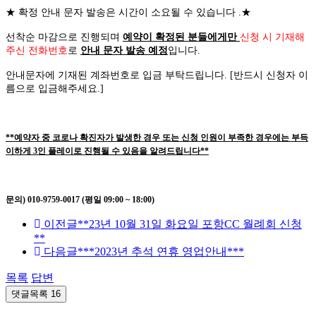
★
확정 안내 문자 발송은 시간이 소요될 수 있습니다
.
★
선착순 마감으로 진행되며
예약이 확정된 분들에게만
신청 시 기재해
주신 전화번호
로
안내 문자 발송 예정
입니다
.
안내문자에 기재된 계좌번호로 입금 부탁드립니다
. [
반드시 신청자 이
름으로 입금해주세요
.]
**예약자 중 코로나 확진자가 발생한 경우 또는 신청 인원이 부족한 경우에는 부득
이하게 3인 플레이로 진행될 수 있음을 알려드립니다**
문의) 010-9759-0017 (평일 09:00 ~ 18:00)
이전글
**23년 10월 31일 화요일 포항CC 월례회 신청
**
다음글
***2023년 추석 연휴 영업안내***
목록
답변
댓글목록
16