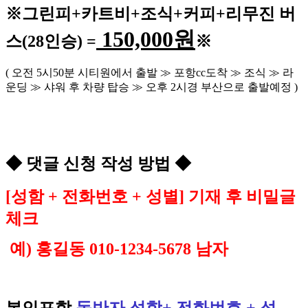
※
그린피
+
카트비
+조식
+커피+
리무진 버
150,000
원
스
(28
인승
) =
※
(
오전
5
시
50
분 시티원에서 출발
≫
포항
cc
도착
≫
조식
≫
라
운딩
≫
샤워 후 차량 탑승
≫
오후
2
시경 부산으로 출발예정
)
◆
댓글 신청 작성 방법
◆
[
성함
+
전화번호
+
성별
]
기재 후 비밀글
체크
예
)
홍길동
010-1234-5678
남자