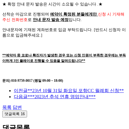
★
확정 안내 문자 발송은 시간이 소요될 수 있습니다
.
★
선착순 마감으로 진행되며
예약이 확정된 분들에게만
신청 시 기재해
주신 전화번호
로
안내 문자 발송 예정
입니다
.
안내문자에 기재된 계좌번호로 입금 부탁드립니다
. [
반드시 신청자 이
름으로 입금해주세요
.]
**예약자 중 코로나 확진자가 발생한 경우 또는 신청 인원이 부족한 경우에는 부득
이하게 3인 플레이로 진행될 수 있음을 알려드립니다**
문의) 010-9759-0017 (평일 09:00 ~ 18:00)
이전글
**23년 10월 31일 화요일 포항CC 월례회 신청**
다음글
***2023년 추석 연휴 영업안내***
목록
답변
댓글목록
16
댓글목록