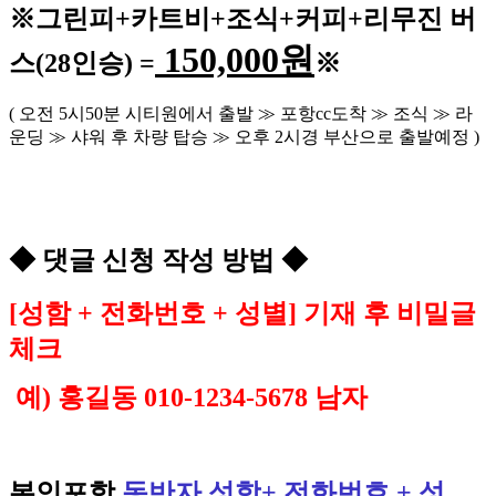
※
그린피
+
카트비
+조식
+커피+
리무진 버
150,000
원
스
(28
인승
) =
※
(
오전
5
시
50
분 시티원에서 출발
≫
포항
cc
도착
≫
조식
≫
라
운딩
≫
샤워 후 차량 탑승
≫
오후
2
시경 부산으로 출발예정
)
◆
댓글 신청 작성 방법
◆
[
성함
+
전화번호
+
성별
]
기재 후 비밀글
체크
예
)
홍길동
010-1234-5678
남자
본인포함
동반자 성함
+
전화번호
+
성