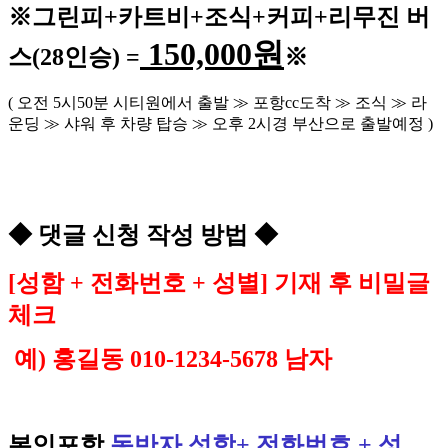
※
그린피
+
카트비
+조식
+커피+
리무진 버
150,000
원
스
(28
인승
) =
※
(
오전
5
시
50
분 시티원에서 출발
≫
포항
cc
도착
≫
조식
≫
라
운딩
≫
샤워 후 차량 탑승
≫
오후
2
시경 부산으로 출발예정
)
◆
댓글 신청 작성 방법
◆
[
성함
+
전화번호
+
성별
]
기재 후 비밀글
체크
예
)
홍길동
010-1234-5678
남자
본인포함
동반자 성함
+
전화번호
+
성