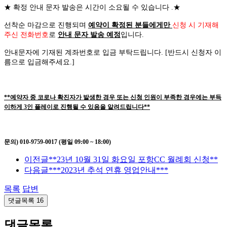
★
확정 안내 문자 발송은 시간이 소요될 수 있습니다
.
★
선착순 마감으로 진행되며
예약이 확정된 분들에게만
신청 시 기재해
주신 전화번호
로
안내 문자 발송 예정
입니다
.
안내문자에 기재된 계좌번호로 입금 부탁드립니다
. [
반드시 신청자 이
름으로 입금해주세요
.]
**예약자 중 코로나 확진자가 발생한 경우 또는 신청 인원이 부족한 경우에는 부득
이하게 3인 플레이로 진행될 수 있음을 알려드립니다**
문의) 010-9759-0017 (평일 09:00 ~ 18:00)
이전글
**23년 10월 31일 화요일 포항CC 월례회 신청**
다음글
***2023년 추석 연휴 영업안내***
목록
답변
댓글목록
16
댓글목록