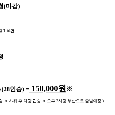
청(마감)
글
16건
청
150,000
원
스
(28
인승
) =
※
딩
≫
샤워 후 차량 탑승
≫
오후
2
시경 부산으로 출발예정
)