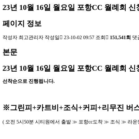
23년 10월 16일 월요일 포항CC 월례회 신
페이지 정보
작성자
최고관리자
작성일
23-10-02 09:57
조회
151,541회
댓
본문
23
년 10
월 16
일 월요일 포항
CC
월례회 신
선착순으로 진행됩니다
.
※
그린피
+
카트비
+조식
+커피+
리무진 버
(
오전
5
시
50
분 시티원에서 출발
≫
포항
cc
도착
≫
조식
≫
라운