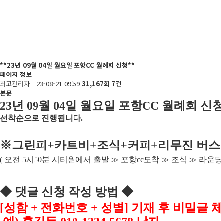
**23년 09월 04일 월요일 포항CC 월례회 신청**
페이지 정보
최고관리자
23-08-21 09:59
31,167회
7건
본문
23
년 09
월 04
일 월요일 포항
CC
월례회 신
선착순으로 진행됩니다
.
※
그린피
+
카트비
+조식
+커피+
리무진 버스
(
오전
5
시
50
분 시티원에서 출발
≫
포항
cc
도착
≫
조식
≫
라운
◆
댓글 신청 작성 방법
◆
[
성함
+
전화번호
+
성별
]
기재 후 비밀글 