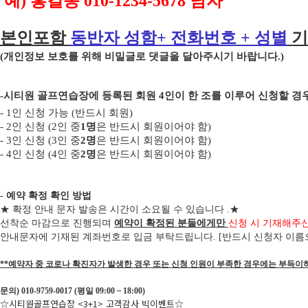
예
)
홍길동
010-1234-5678
남자
본인포함
동반자 성함
+
전화번호
+
성별
기
(
개인정보 보호를 위해 비밀글로 댓글을 달아주시기 바랍니다
.)
-
시티원 골프연습장에 등록된 회원
4
인이 한 조를 이루어 신청할 
- 1
인 신청 가능
(
반드시 회원
)
- 2
인 신청
(2
인 중
1
명
은 반드시 회원이어야 함
)
- 3
인 신청
(3
인 중
2
명
은 반드시 회원이어야 함
)
-
4
인 신청
(4
인 중
2
명
은 반드시 회원이어야 함
)
- 예약 확정 확인 방법
★
확정 안내 문자 발송은 시간이 소요될 수 있습니다
.
★
선착순 마감으로 진행되며
예약이 확정된 분들에게만
신청 시 기재해주
안내문자에 기재된 계좌번호로 입금 부탁드립니다
. [
반드시 신청자 이름
**예약자 중 코로나 확진자가 발생한 경우 또는 신청 인원이 부족한 경우에는 부득이
문의) 010-9759-0017 (평일 09:00 ~ 18:00)
☆시티원골프연습장 <3+1> 고객감사 빅이벤트☆