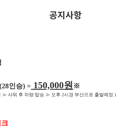
공지사항
청
150,000
원
(28
인승
) =
※
딩
≫
샤워 후 차량 탑승
≫
오후
2
시경 부산으로 출발예정
)
체크