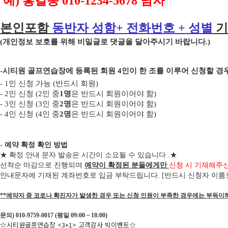
예
)
홍길동
010-1234-5678
남자
본인포함
동반자 성함
+
전화번호
+
성별
기
(
개인정보 보호를 위해 비밀글로 댓글을 달아주시기 바랍니다
.)
-
시티원 골프연습장에 등록된 회원
4
인이 한 조를 이루어 신청할 
- 1
인 신청 가능
(
반드시 회원
)
- 2
인 신청
(2
인 중
1
명
은 반드시 회원이어야 함
)
- 3
인 신청
(3
인 중
2
명
은 반드시 회원이어야 함
)
-
4
인 신청
(4
인 중
2
명
은 반드시 회원이어야 함
)
- 예약 확정 확인 방법
★
확정 안내 문자 발송은 시간이 소요될 수 있습니다
.
★
선착순 마감으로 진행되며
예약이 확정된 분들에게만
신청 시 기재해주
안내문자에 기재된 계좌번호로 입금 부탁드립니다
. [
반드시 신청자 이름
**예약자 중 코로나 확진자가 발생한 경우 또는 신청 인원이 부족한 경우에는 부득이
문의) 010-9759-0017 (평일 09:00 ~ 18:00)
☆시티원골프연습장 <3+1> 고객감사 빅이벤트☆