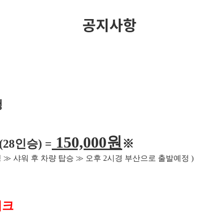
공지사항
청
150,000
원
(28
인승
) =
※
딩
≫
샤워 후 차량 탑승
≫
오후
2
시경 부산으로 출발예정
)
체크