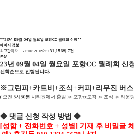
**23년 09월 04일 월요일 포항CC 월례회 신청**
페이지 정보
최고관리자
23-08-21 09:59
31,156회
7건
본문
23
년 09
월 04
일 월요일 포항
CC
월례회 신
선착순으로 진행됩니다
.
※
그린피
+
카트비
+조식
+커피+
리무진 버스
(
오전
5
시
50
분 시티원에서 출발
≫
포항
cc
도착
≫
조식
≫
라운
◆
댓글 신청 작성 방법
◆
[
성함
+
전화번호
+
성별
]
기재 후 비밀글 