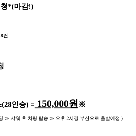
청*(마감!)
18건
청
150,000
원
스
(28
인승
) =
※
딩
≫
샤워 후 차량 탑승
≫
오후
2
시경 부산으로 출발예정
)