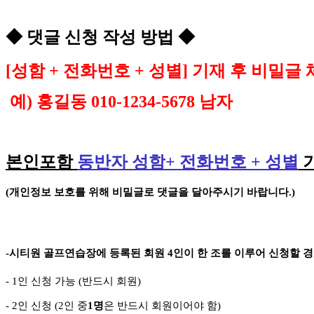
◆
댓글 신청 작성 방법
◆
[
성함
+
전화번호
+
성별
]
기재 후 비밀글 
예
)
홍길동
010-1234-5678
남자
본인포함
동반자 성함
+
전화번호
+
성별
(
개인정보 보호를 위해 비밀글로 댓글을 달아주시기 바랍니다
.)
-
시티원 골프연습장에 등록된 회원
4
인이 한 조를 이루어 신청할 
- 1
인 신청 가능
(
반드시 회원
)
- 2
인 신청
(2
인 중
1
명
은 반드시 회원이어야 함
)