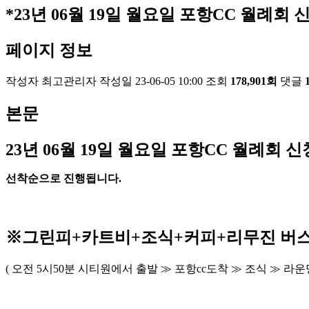
*23년 06월 19일 월요일 포항CC 월례회 신
페이지 정보
작성자
최고관리자
작성일
23-06-05 10:00
조회
178,901회
댓글
본문
23
년 06
월 19
일 월요일 포항
CC
월례회 신
선착순으로 진행됩니다
.
※
그린피
+
카트비
+조식
+커피+
리무진 버
(
오전
5
시
50
분 시티원에서 출발
≫
포항
cc
도착
≫
조식
≫
라운