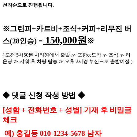
선착순으로 진행됩니다
.
※
그린피
+
카트비
+조식
+커피+
리무진 버
150,000
원
스
(28
인승
) =
※
(
오전
5
시
50
분 시티원에서 출발
≫
포항
cc
도착
≫
조식
≫
라
운딩
≫
샤워 후 차량 탑승
≫
오후
2
시경 부산으로 출발예정
)
◆
댓글 신청 작성 방법
◆
[
성함
+
전화번호
+
성별
]
기재 후 비밀글
체크
예
)
홍길동
010-1234-5678
남자