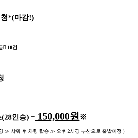
청*(마감!)
글
18건
청
150,000
원
스
(28
인승
) =
※
딩
≫
샤워 후 차량 탑승
≫
오후
2
시경 부산으로 출발예정
)