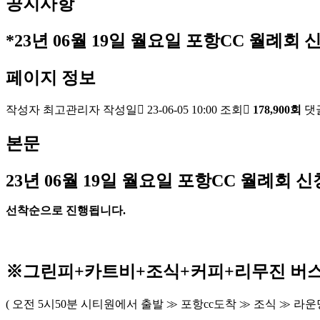
공지사항
*23년 06월 19일 월요일 포항CC 월례회 신
페이지 정보
작성자
최고관리자
작성일
23-06-05 10:00
조회
178,900회
댓
본문
23
년 06
월 19
일 월요일 포항
CC
월례회 신
선착순으로 진행됩니다
.
※
그린피
+
카트비
+조식
+커피+
리무진 버
(
오전
5
시
50
분 시티원에서 출발
≫
포항
cc
도착
≫
조식
≫
라운