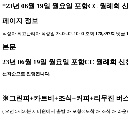
*23년 06월 19일 월요일 포항CC 월례회 신
페이지 정보
작성자
최고관리자
작성일
23-06-05 10:00
조회
178,897회
댓글
본문
23
년 06
월 19
일 월요일 포항
CC
월례회 신
선착순으로 진행됩니다
.
※
그린피
+
카트비
+조식
+커피+
리무진 버
(
오전
5
시
50
분 시티원에서 출발
≫
포항
cc
도착
≫
조식
≫
라운