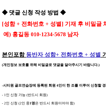
◆
댓글 신청 작성 방법
◆
[
성함
+
전화번호
+
성별
]
기재 후 비밀글 
예
)
홍길동
010-1234-5678
남자
본인포함
동반자 성함
+
전화번호
+
성별
(
개인정보 보호를 위해 비밀글로 댓글을 달아주시기 바랍니다
.)
-
시티원 골프연습장에 등록된 회원
4
인이 한 조를 이루어 신청할 
- 1
인 신청 가능
(
반드시 회원
)
- 2
인 신청
(2
인 중
1
명
은 반드시 회원이어야 함
)