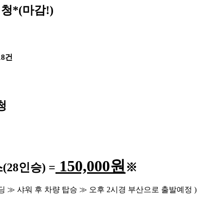
청*(마감!)
18건
청
150,000
원
스
(28
인승
) =
※
딩
≫
샤워 후 차량 탑승
≫
오후
2
시경 부산으로 출발예정
)