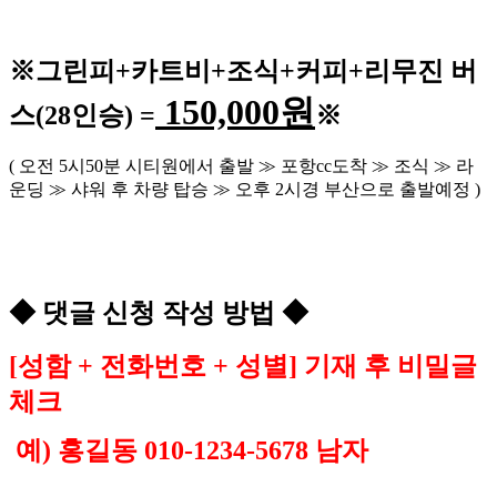
※
그린피
+
카트비
+조식
+커피+
리무진 버
150,000
원
스
(28
인승
) =
※
(
오전
5
시
50
분 시티원에서 출발
≫
포항
cc
도착
≫
조식
≫
라
운딩
≫
샤워 후 차량 탑승
≫
오후
2
시경 부산으로 출발예정
)
◆
댓글 신청 작성 방법
◆
[
성함
+
전화번호
+
성별
]
기재 후 비밀글
체크
예
)
홍길동
010-1234-5678
남자