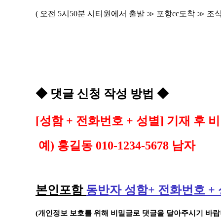
(
오전
5
시
50
분 시티원에서 출발
≫
포항
cc
도착
≫
조
◆
댓글 신청 작성 방법
◆
[
성함
+
전화번호
+
성별
]
기재 후 
예
)
홍길동
010-1234-5678
남자
본인포함
동반자 성함
+
전화번호
+
(
개인정보 보호를 위해 비밀글로 댓글을 달아주시기 바