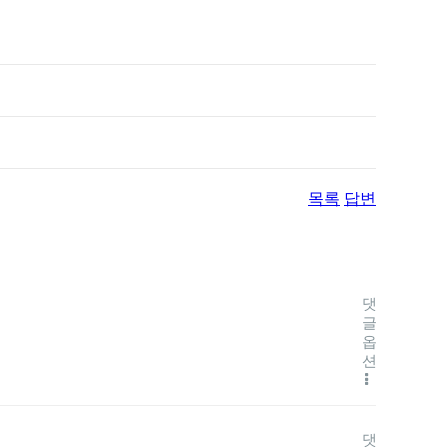
목록
답변
댓
글
옵
션
댓