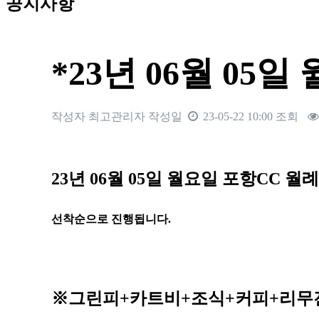
공지사항
*23년 06월 05
작성자
최고관리자
작성일
23-05-22 10:00
조회
본문
23
년 06
월 05
일 월요일 포항
CC
월례
선착순으로 진행됩니다
.
※
그린피
+
카트비
+조식
+커피+
리무