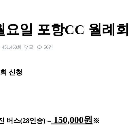
일 월요일 포항CC 월례회
451,463회
댓글
50건
회 신청
150,000
원
진 버스
(28
인승
) =
※