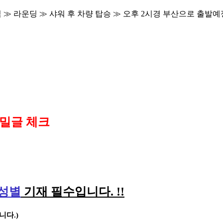
식
≫
라운딩
≫
샤워 후 차량 탑승
≫
오후
2
시경 부산으로 출발
비밀글 체크
성별
기재 필수입니다
. !!
랍니다
.)