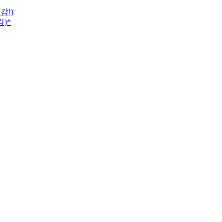
감!)
감)*