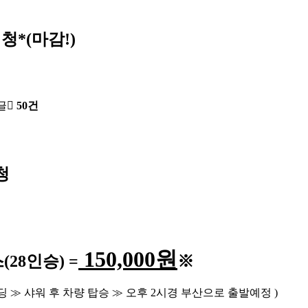
청*(마감!)
글
50건
청
150,000
원
스
(28
인승
) =
※
딩
≫
샤워 후 차량 탑승
≫
오후
2
시경 부산으로 출발예정
)