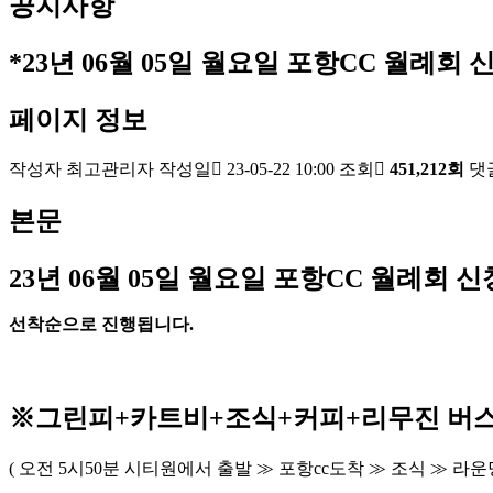
공지사항
*23년 06월 05일 월요일 포항CC 월례회 신
페이지 정보
작성자
최고관리자
작성일
23-05-22 10:00
조회
451,212회
댓
본문
23
년 06
월 05
일 월요일 포항
CC
월례회 신
선착순으로 진행됩니다
.
※
그린피
+
카트비
+조식
+커피+
리무진 버
(
오전
5
시
50
분 시티원에서 출발
≫
포항
cc
도착
≫
조식
≫
라운