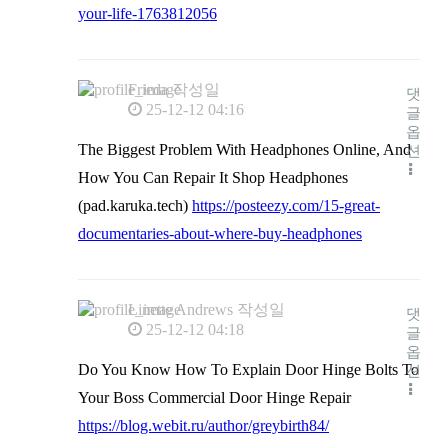
your-life-1763812056
Frieda
작성일
댓
25-12-12 04:16
글
옵
The Biggest Problem With Headphones Online, And
션
How You Can Repair It Shop Headphones
(pad.karuka.tech)
https://posteezy.com/15-great-
documentaries-about-where-buy-headphones
Linette Andrews
작성일
댓
25-12-12 04:18
글
옵
Do You Know How To Explain Door Hinge Bolts To
션
Your Boss Commercial Door Hinge Repair
https://blog.webit.ru/author/greybirth84/