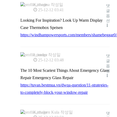
Katherina
작성일
댓
25-12-12 03:41
글
옵
Looking For Inspiration? Look Up Warm Display
션
Case Thermobox Speisen
https://windhampowersports.com/members/shamebeggar0/a
Lourdes
작성일
댓
25-12-12 03:48
글
옵
The 10 Most Scariest Things About Emergency Glass
션
Repair Emergency Glass Repair
https://tuvan.bestmua.vn/dwqa-question/11-strategies-
to-completely-block-your-window-repair
Kathaleen Kula
작성일
댓