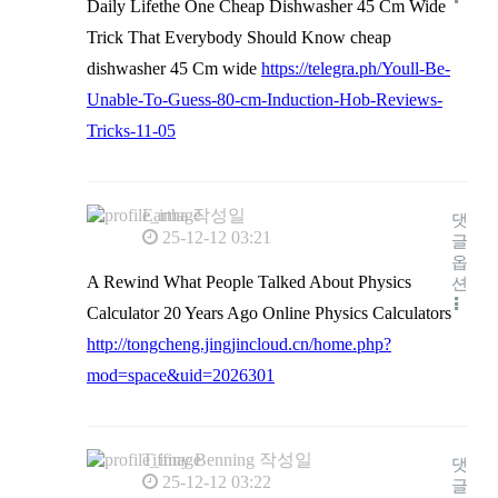
Daily Lifethe One Cheap Dishwasher 45 Cm Wide
Trick That Everybody Should Know cheap
dishwasher 45 Cm wide
https://telegra.ph/Youll-Be-
Unable-To-Guess-80-cm-Induction-Hob-Reviews-
Tricks-11-05
Eartha
작성일
댓
25-12-12 03:21
글
옵
A Rewind What People Talked About Physics
션
Calculator 20 Years Ago Online Physics Calculators
http://tongcheng.jingjincloud.cn/home.php?
mod=space&uid=2026301
Tiffiny Benning
작성일
댓
25-12-12 03:22
글