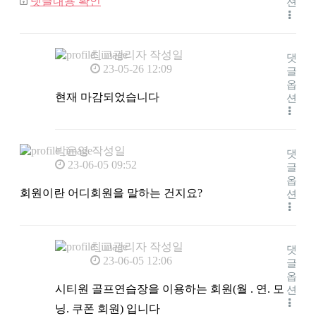
댓글내용 확인
션
최고관리자
작성일
댓
23-05-26 12:09
글
옵
현재 마감되었습니다
션
박은영
작성일
댓
23-06-05 09:52
글
옵
회원이란 어디회원을 말하는 건지요?
션
최고관리자
작성일
댓
23-06-05 12:06
글
옵
시티원 골프연습장을 이용하는 회원(월 . 연. 모
션
닝. 쿠폰 회원) 입니다