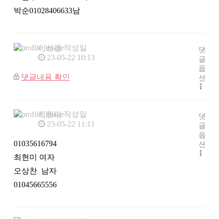
박순01028406633남
이선경
작성일
댓
23-05-22 10:13
글
옵
댓글내용 확인
션
최현미
작성일
댓
23-05-22 11:11
글
옵
01035616794
션
최현미 여자
오상찬 남자
01045665556