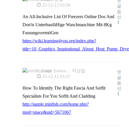
댓
25-12-12 03:36
글
옵
An All-Inclusive List Of Freezers Online Dos And
션
Don'ts UnterbaufäHige Waschmaschine Mit 8Kg
FassungsvermöGen
https://wiki.learning4you.org/index.php?
title=10_Graphics_Inspirational_About_Heat_Pump_Drye
Gabriele Earnes…
작성일
댓
25-12-12 03:37
글
옵
How To Identify The Right Fascia And Soffit
션
Specialists For You Soffit And Cladding
http://iapple.minfish.com/home.php?
mod=space&uid=5671067