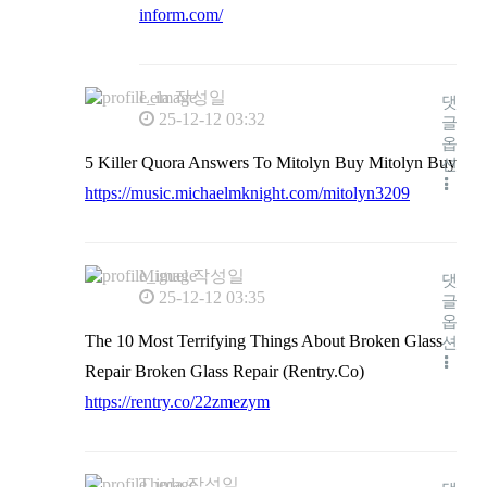
inform.com/
Lela
작성일
댓
25-12-12 03:32
글
옵
5 Killer Quora Answers To Mitolyn Buy Mitolyn Buy
션
https://music.michaelmknight.com/mitolyn3209
Miguel
작성일
댓
25-12-12 03:35
글
옵
The 10 Most Terrifying Things About Broken Glass
션
Repair Broken Glass Repair (Rentry.Co)
https://rentry.co/22zmezym
Theda
작성일