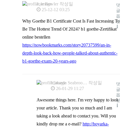
Joie Bowler
작성일
댓
25-12-12 03:25
글
옵
Why Goethe B1 Certificate Cost Is Fast Increasing To
션
Be The Hottest Trend Of 2024? b1 goethe-Zertifikat
online bestellen
https://nowbookmarks.com/story20737599/an-in-
depth-look-back-how-people-talked-about-authentic-
b1-goethe-exam-20-years-ago
Makayla Seabroo…
작성일
댓
26-01-29 11:27
글
옵
Awesome things here. I'm very happy to look
션
your article. Thank you so much and I am
taking a look ahead to contact you. Will you
kindly drop me a e-mail?
http://boyarka-