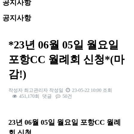
공지사항
공지사항
*23년 06월 05일 월요일
포항CC 월례회 신청*(마
감!)
작성자
최고관리자
작성일
23-05-22 10:00
조회
451,170회
댓글
50건
본문
23
년 06
월 05
일 월요일 포항
CC
월례
회 신청