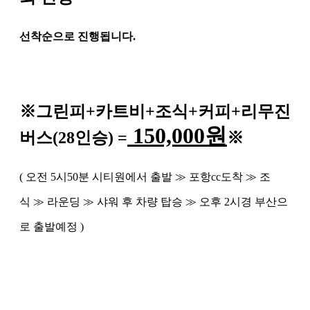
선착순으로 진행됩니다
.
※
그린피
+
카트비
+조식
+커피+
리무진
150,000
원
버스
(28
인승
) =
※
(
오전
5
시
50
분 시티원에서 출발
≫
포항
cc
도착
≫
조
식
≫
라운딩
≫
샤워 후 차량 탑승
≫
오후
2
시경 부산으
로 출발예정
)