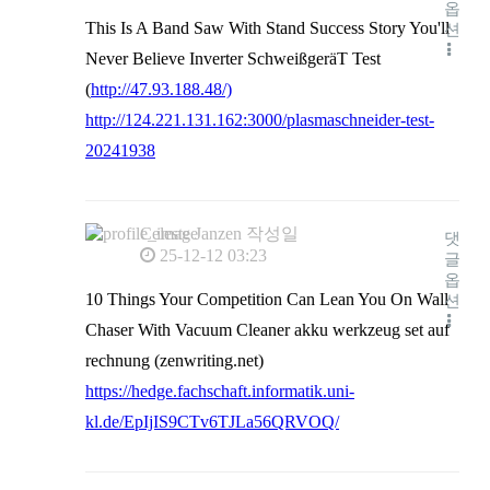
옵
This Is A Band Saw With Stand Success Story You'll
션
Never Believe Inverter SchweißgeräT Test
(
http://47.93.188.48/)
http://124.221.131.162:3000/plasmaschneider-test-
20241938
Celeste Janzen
작성일
댓
25-12-12 03:23
글
옵
10 Things Your Competition Can Lean You On Wall
션
Chaser With Vacuum Cleaner akku werkzeug set auf
rechnung (zenwriting.net)
https://hedge.fachschaft.informatik.uni-
kl.de/EpIjIS9CTv6TJLa56QRVOQ/