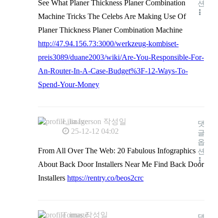
See What Planer Thickness Planer Combination
션
Machine Tricks The Celebs Are Making Use Of
Planer Thickness Planer Combination Machine
http://47.94.156.73:3000/werkzeug-kombiset-
preis3089/duane2003/wiki/Are-You-Responsible-For-
An-Router-In-A-Case-Budget%3F-12-Ways-To-
Spend-Your-Money
Lilia Iverson
작성일
댓
25-12-12 04:02
글
옵
From All Over The Web: 20 Fabulous Infographics
션
About Back Door Installers Near Me Find Back Door
Installers
https://rentry.co/beos2crc
Tomas
작성일
댓