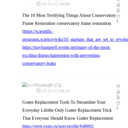
25-12-12 04:04
글
옵
The 10 Most Terrifying Things About Conservatory
션
Frame Restoration conservatory frame restoration
(
https://scientific-
programs.science/wiki/10_startups_that_are_set_to_revol
https://traybumper0.werite.net/many-of-the-most-
exciting-things-happening-with-preventing-
conservatory-leaks
Davis
작성일
댓
25-12-12 04:14
글
옵
Gutter Replacement Tools To Streamline Your
션
Everyday Lifethe Only Gutter Replacement Trick
That Everyone Should Know Gutter Replacement
https://oren-expo.ru/user/profile/648002