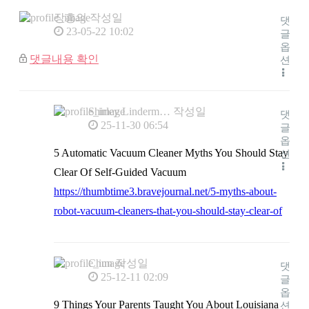
장흥의
작성일
댓
23-05-22 10:02
글
옵
댓글내용 확인
션
Shirley Linderm…
작성일
댓
25-11-30 06:54
글
옵
5 Automatic Vacuum Cleaner Myths You Should Stay
션
Clear Of Self-Guided Vacuum
https://thumbtime3.bravejournal.net/5-myths-about-
robot-vacuum-cleaners-that-you-should-stay-clear-of
Chun
작성일
댓
25-12-11 02:09
글
옵
9 Things Your Parents Taught You About Louisiana
션