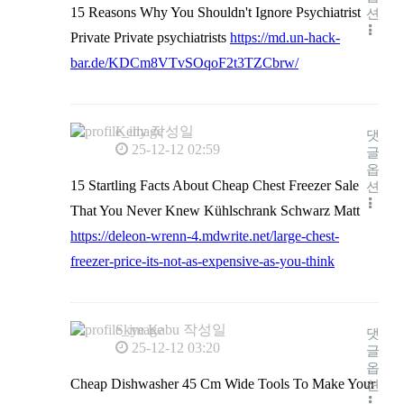
15 Reasons Why You Shouldn't Ignore Psychiatrist
션
Private Private psychiatrists
https://md.un-hack-
bar.de/KDCm8VTvSOqoF2t3TZCbrw/
Kelly
작성일
댓
25-12-12 02:59
글
옵
15 Startling Facts About Cheap Chest Freezer Sale
션
That You Never Knew Kühlschrank Schwarz Matt
https://deleon-wrenn-4.mdwrite.net/large-chest-
freezer-price-its-not-as-expensive-as-you-think
Skye Kabu
작성일
댓
25-12-12 03:20
글
옵
Cheap Dishwasher 45 Cm Wide Tools To Make Your
션