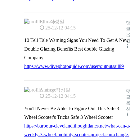
Ellis
작성일
댓
25-12-12 04:15
글
옵
10 Tell-Tale Warning Signs You Need To Get A New
션
Double Glazing Benefits Best double Glazing
Company
https://www.divephotoguide.com/user/outputsail89
Andrea
작성일
댓
25-12-12 04:15
글
옵
You'll Never Be Able To Figure Out This Safe 3
션
Wheel Scooter's Tricks Safe 3 Wheel Scooter
https://barbour-cleveland.thoughtlanes.net/what-can-a-
weekly-3-wheel-mobility-scooter-project-can-change-