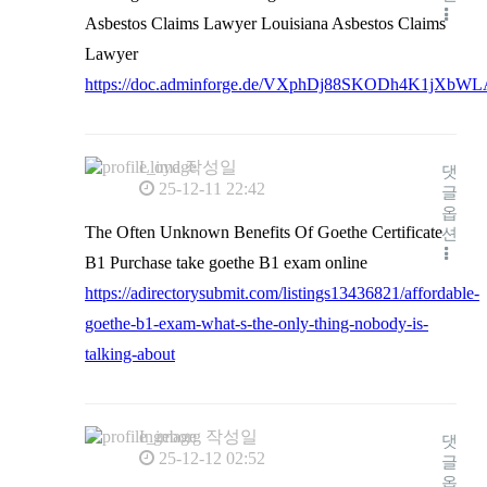
Asbestos Claims Lawyer Louisiana Asbestos Claims
Lawyer
https://doc.adminforge.de/VXphDj88SKODh4K1jXbWL
Lloyd
작성일
댓
25-12-11 22:42
글
옵
The Often Unknown Benefits Of Goethe Certificate
션
B1 Purchase take goethe B1 exam online
https://adirectorysubmit.com/listings13436821/affordable-
goethe-b1-exam-what-s-the-only-thing-nobody-is-
talking-about
Ingeborg
작성일
댓
25-12-12 02:52
글
옵