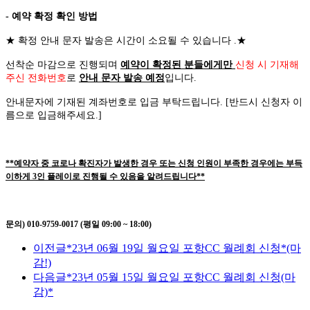
- 예약 확정 확인 방법
★
확정 안내 문자 발송은 시간이 소요될 수 있습니다
.
★
선착순 마감으로 진행되며
예약이 확정된 분들에게만
신청 시 기재해
주신 전화번호
로
안내 문자 발송 예정
입니다
.
안내문자에 기재된 계좌번호로 입금 부탁드립니다
. [
반드시 신청자 이
름으로 입금해주세요
.]
**예약자 중 코로나 확진자가 발생한 경우 또는 신청 인원이 부족한 경우에는 부득
이하게 3인 플레이로 진행될 수 있음을 알려드립니다**
문의) 010-9759-0017 (평일 09:00 ~ 18:00)
이전글
*23년 06월 19일 월요일 포항CC 월례회 신청*(마
감!)
다음글
*23년 05월 15일 월요일 포항CC 월례회 신청(마
감)*