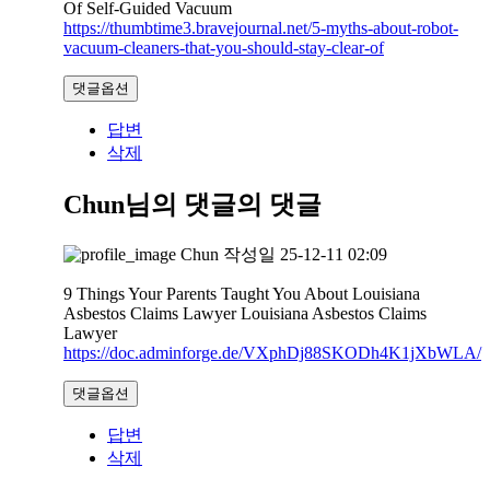
Of Self-Guided Vacuum
https://thumbtime3.bravejournal.net/5-myths-about-robot-
vacuum-cleaners-that-you-should-stay-clear-of
댓글옵션
답변
삭제
Chun님의 댓글
의 댓글
Chun
작성일
25-12-11 02:09
9 Things Your Parents Taught You About Louisiana
Asbestos Claims Lawyer Louisiana Asbestos Claims
Lawyer
https://doc.adminforge.de/VXphDj88SKODh4K1jXbWLA/
댓글옵션
답변
삭제