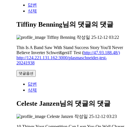
답변
삭제
Tiffiny Benning님의 댓글
의 댓글
Tiffiny Benning
작성일
25-12-12 03:22
This Is A Band Saw With Stand Success Story You'll Never
Believe Inverter SchweißgeräT Test (
http://47.93.188.48/)
http://124.221.131.162:3000/plasmaschneider-test-
20241938
댓글옵션
답변
삭제
Celeste Janzen님의 댓글
의 댓글
Celeste Janzen
작성일
25-12-12 03:23
10 Things Your Competition Can Lean You On Wall Chaser