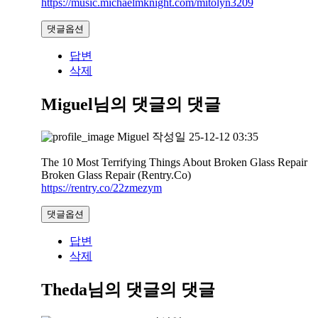
https://music.michaelmknight.com/mitolyn3209
댓글옵션
답변
삭제
Miguel님의 댓글
의 댓글
Miguel
작성일
25-12-12 03:35
The 10 Most Terrifying Things About Broken Glass Repair
Broken Glass Repair (Rentry.Co)
https://rentry.co/22zmezym
댓글옵션
답변
삭제
Theda님의 댓글
의 댓글