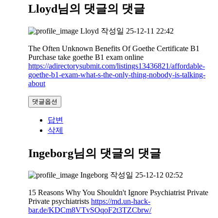
Lloyd님의 댓글
의 댓글
Lloyd
작성일
25-12-11 22:42
The Often Unknown Benefits Of Goethe Certificate B1
Purchase take goethe B1 exam online
https://adirectorysubmit.com/listings13436821/affordable-
goethe-b1-exam-what-s-the-only-thing-nobody-is-talking-
about
댓글옵션
답변
삭제
Ingeborg님의 댓글
의 댓글
Ingeborg
작성일
25-12-12 02:52
15 Reasons Why You Shouldn't Ignore Psychiatrist Private
Private psychiatrists
https://md.un-hack-
bar.de/KDCm8VTvSOqoF2t3TZCbrw/