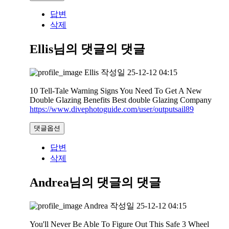
답변
삭제
Ellis님의 댓글
의 댓글
Ellis
작성일
25-12-12 04:15
10 Tell-Tale Warning Signs You Need To Get A New
Double Glazing Benefits Best double Glazing Company
https://www.divephotoguide.com/user/outputsail89
댓글옵션
답변
삭제
Andrea님의 댓글
의 댓글
Andrea
작성일
25-12-12 04:15
You'll Never Be Able To Figure Out This Safe 3 Wheel