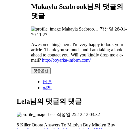
Makayla Seabrook님의 댓글
의
댓글
Makayla Seabroo…
작성일
26-01-
29 11:27
Awesome things here. I'm very happy to look your
article. Thank you so much and I am taking a look
ahead to contact you. Will you kindly drop me a e-
mail?
http://boyarka-inform.com/
댓글옵션
답변
삭제
Lela님의 댓글
의 댓글
Lela
작성일
25-12-12 03:32
5 Killer Quora Answers To Mitolyn Buy Mitolyn Buy