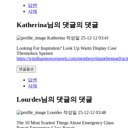
답변
삭제
Katherina님의 댓글
의 댓글
Katherina
작성일
25-12-12 03:41
Looking For Inspiration? Look Up Warm Display Case
Thermobox Speisen
https://windhampowersports.com/members/shamebeggar0/acti
댓글옵션
답변
삭제
Lourdes님의 댓글
의 댓글
Lourdes
작성일
25-12-12 03:48
The 10 Most Scariest Things About Emergency Glass
Repair Emergency Glass Repair