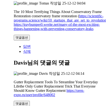
Tomas
작성일
25-12-12 04:04
The 10 Most Terrifying Things About Conservatory Frame
Restoration conservatory frame restoration (
https://scientific-
programs.science/wiki/10_startups_that_are_set_to_revoluti
https://traybumper0.werite.net/many-of-the-most-exciting-
things-happening-with-preventing-conservatory-leaks
댓글옵션
답변
삭제
Davis님의 댓글
의 댓글
Davis
작성일
25-12-12 04:14
Gutter Replacement Tools To Streamline Your Everyday
Lifethe Only Gutter Replacement Trick That Everyone
Should Know Gutter Replacement
https://oren-
expo.ru/user/profile/648002
댓글옵션