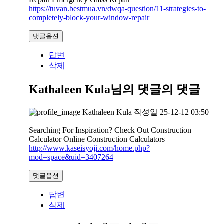
https://tuvan.bestmua.vn/dwqa-question/11-strategies-to-
completely-block-your-window-repair
댓글옵션
답변
삭제
Kathaleen Kula님의 댓글
의 댓글
Kathaleen Kula
작성일
25-12-12 03:50
Searching For Inspiration? Check Out Construction
Calculator Online Construction Calculators
http://www.kaseisyoji.com/home.php?
mod=space&uid=3407264
댓글옵션
답변
삭제