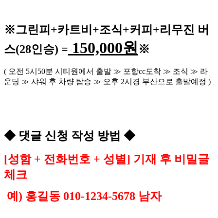
※
그린피
+
카트비
+조식
+커피+
리무진 버
150,000
원
스
(28
인승
) =
※
(
오전
5
시
50
분 시티원에서 출발
≫
포항
cc
도착
≫
조식
≫
라
운딩
≫
샤워 후 차량 탑승
≫
오후
2
시경 부산으로 출발예정
)
◆
댓글 신청 작성 방법
◆
[
성함
+
전화번호
+
성별
]
기재 후 비밀글
체크
예
)
홍길동
010-1234-5678
남자