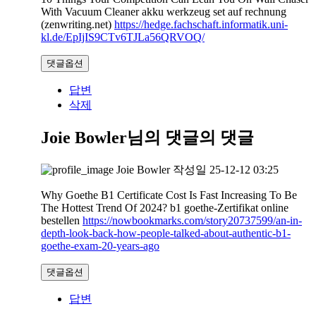
With Vacuum Cleaner akku werkzeug set auf rechnung
(zenwriting.net)
https://hedge.fachschaft.informatik.uni-
kl.de/EpIjIS9CTv6TJLa56QRVOQ/
댓글옵션
답변
삭제
Joie Bowler님의 댓글
의 댓글
Joie Bowler
작성일
25-12-12 03:25
Why Goethe B1 Certificate Cost Is Fast Increasing To Be
The Hottest Trend Of 2024? b1 goethe-Zertifikat online
bestellen
https://nowbookmarks.com/story20737599/an-in-
depth-look-back-how-people-talked-about-authentic-b1-
goethe-exam-20-years-ago
댓글옵션
답변