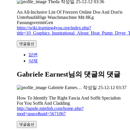
Theda
작성일
25-12-12 03:36
An All-Inclusive List Of Freezers Online Dos And Don'ts
UnterbaufäHige Waschmaschine Mit 8Kg
FassungsvermöGen
https://wiki.learning4you.org/index.php?
title=10_Graphics_Inspirational_About_Heat_Pump_Dryer_T
댓글옵션
답변
삭제
Gabriele Earnest님의 댓글
의 댓글
Gabriele Earnes…
작성일
25-12-12 03:37
How To Identify The Right Fascia And Soffit Specialists
For You Soffit And Cladding
http://iapple.minfish.com/home.php?
mod=space&uid=5671067
댓글옵션