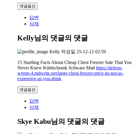
댓글옵션
답변
삭제
Kelly님의 댓글
의 댓글
Kelly
작성일
25-12-12 02:59
15 Startling Facts About Cheap Chest Freezer Sale That You
Never Knew Kühlschrank Schwarz Matt
https://deleon-
wrenn-4.mdwrite.net/large-chest-freezer-price-its-not-as-
expensive-as-you-think
댓글옵션
답변
삭제
Skye Kabu님의 댓글
의 댓글