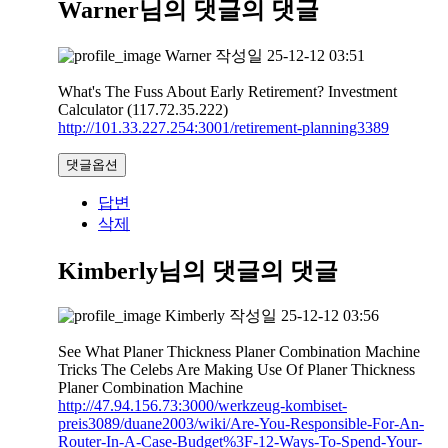
Warner님의 댓글
의 댓글
Warner
작성일
25-12-12 03:51
What's The Fuss About Early Retirement? Investment
Calculator (117.72.35.222)
http://101.33.227.254:3001/retirement-planning3389
댓글옵션
답변
삭제
Kimberly님의 댓글
의 댓글
Kimberly
작성일
25-12-12 03:56
See What Planer Thickness Planer Combination Machine
Tricks The Celebs Are Making Use Of Planer Thickness
Planer Combination Machine
http://47.94.156.73:3000/werkzeug-kombiset-
preis3089/duane2003/wiki/Are-You-Responsible-For-An-
Router-In-A-Case-Budget%3F-12-Ways-To-Spend-Your-