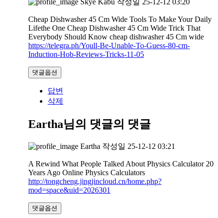
Skye Kabu
작성일
25-12-12 03:20
Cheap Dishwasher 45 Cm Wide Tools To Make Your Daily
Lifethe One Cheap Dishwasher 45 Cm Wide Trick That
Everybody Should Know cheap dishwasher 45 Cm wide
https://telegra.ph/Youll-Be-Unable-To-Guess-80-cm-
Induction-Hob-Reviews-Tricks-11-05
댓글옵션
답변
삭제
Eartha님의 댓글
의 댓글
Eartha
작성일
25-12-12 03:21
A Rewind What People Talked About Physics Calculator 20
Years Ago Online Physics Calculators
http://tongcheng.jingjincloud.cn/home.php?
mod=space&uid=2026301
댓글옵션