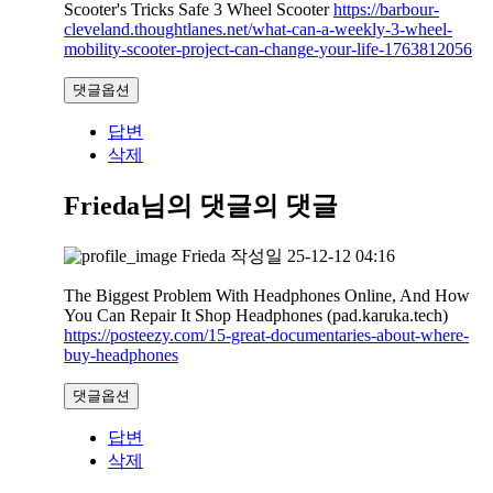
Scooter's Tricks Safe 3 Wheel Scooter
https://barbour-
cleveland.thoughtlanes.net/what-can-a-weekly-3-wheel-
mobility-scooter-project-can-change-your-life-1763812056
댓글옵션
답변
삭제
Frieda님의 댓글
의 댓글
Frieda
작성일
25-12-12 04:16
The Biggest Problem With Headphones Online, And How
You Can Repair It Shop Headphones (pad.karuka.tech)
https://posteezy.com/15-great-documentaries-about-where-
buy-headphones
댓글옵션
답변
삭제