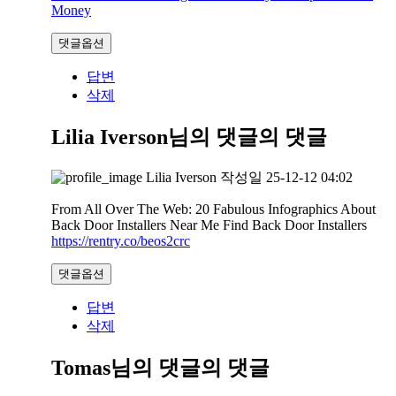
Money
댓글옵션
답변
삭제
Lilia Iverson님의 댓글
의 댓글
Lilia Iverson
작성일
25-12-12 04:02
From All Over The Web: 20 Fabulous Infographics About
Back Door Installers Near Me Find Back Door Installers
https://rentry.co/beos2crc
댓글옵션
답변
삭제
Tomas님의 댓글
의 댓글