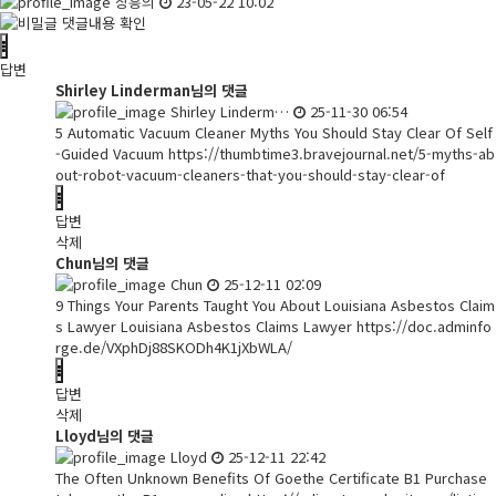
장흥의
23-05-22 10:02
댓글내용 확인
답변
Shirley Linderman님의 댓글
Shirley Linderm…
25-11-30 06:54
5 Automatic Vacuum Cleaner Myths You Should Stay Clear Of Self
-Guided Vacuum
https://thumbtime3.bravejournal.net/5-myths-ab
out-robot-vacuum-cleaners-that-you-should-stay-clear-of
답변
삭제
Chun님의 댓글
Chun
25-12-11 02:09
9 Things Your Parents Taught You About Louisiana Asbestos Claim
s Lawyer Louisiana Asbestos Claims Lawyer
https://doc.adminfo
rge.de/VXphDj88SKODh4K1jXbWLA/
답변
삭제
Lloyd님의 댓글
Lloyd
25-12-11 22:42
The Often Unknown Benefits Of Goethe Certificate B1 Purchase