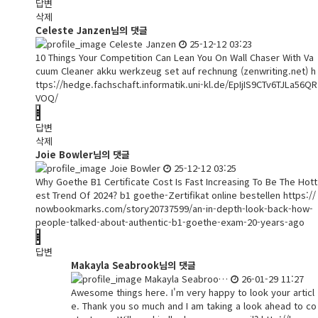
답변
삭제
Celeste Janzen님의 댓글
Celeste Janzen
25-12-12 03:23
10 Things Your Competition Can Lean You On Wall Chaser With Va
cuum Cleaner akku werkzeug set auf rechnung (zenwriting.net)
h
ttps://hedge.fachschaft.informatik.uni-kl.de/EpIjIS9CTv6TJLa56QR
VOQ/
답변
삭제
Joie Bowler님의 댓글
Joie Bowler
25-12-12 03:25
Why Goethe B1 Certificate Cost Is Fast Increasing To Be The Hott
est Trend Of 2024? b1 goethe-Zertifikat online bestellen
https://
nowbookmarks.com/story20737599/an-in-depth-look-back-how-
people-talked-about-authentic-b1-goethe-exam-20-years-ago
답변
Makayla Seabrook님의 댓글
Makayla Seabroo…
26-01-29 11:27
Awesome things here. I'm very happy to look your articl
e. Thank you so much and I am taking a look ahead to co