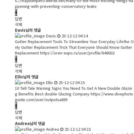
s://traybumper0.werite.net/many-of-the-most-exciting-things-ha
ppening-with-preventing-conservatory-leaks
답변
삭제
Davis님의 댓글
Davis
25-12-12 04:14
Gutter Replacement Tools To Streamline Your Everyday Lifethe O
nly Gutter Replacement Trick That Everyone Should Know Gutter
Replacement
https://oren-expo.ru/user/profile/648002
답변
삭제
Ellis님의 댓글
Ellis
25-12-12 04:15
10 Tell-Tale Warning Signs You Need To Get A New Double Glazin
g Benefits Best double Glazing Company
https://www.divephoto
guide.com/user/outputsail89
답변
삭제
Andrea님의 댓글
Andrea
25-12-12 04:15