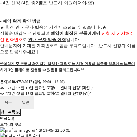
-
4
인 신청
(4
인 중
2
명
은 반드시 회원이어야 함
)
- 예약 확정 확인 방법
★
확정 안내 문자 발송은 시간이 소요될 수 있습니다
.
★
선착순 마감으로 진행되며
예약이 확정된 분들에게만
신청 시 기재해주
신 전화번호
로
안내 문자 발송 예정
입니다
.
안내문자에 기재된 계좌번호로 입금 부탁드립니다
. [
반드시 신청자 이름
으로 입금해주세요
.]
**예약자 중 코로나 확진자가 발생한 경우 또는 신청 인원이 부족한 경우에는 부득이
하게 3인 플레이로 진행될 수 있음을 알려드립니다**
문의) 010-9759-0017 (평일 09:00 ~ 18:00)
*23년 06월 19일 월요일 포항CC 월례회 신청*(마감!)
*23년 05월 15일 월요일 포항CC 월례회 신청(마감)*
목록
답변
댓글목록
50
댓글목록
로*님의 댓글
로*
23-05-22 10:01
댓글내용 확인