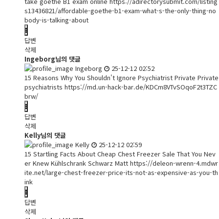
take goethe B1 exam online
https://adirectorysubmit.com/listing
s13436821/affordable-goethe-b1-exam-what-s-the-only-thing-no
body-is-talking-about
답변
삭제
Ingeborg님의 댓글
Ingeborg
25-12-12 02:52
15 Reasons Why You Shouldn't Ignore Psychiatrist Private Private
psychiatrists
https://md.un-hack-bar.de/KDCm8VTvSOqoF2t3TZC
brw/
답변
삭제
Kelly님의 댓글
Kelly
25-12-12 02:59
15 Startling Facts About Cheap Chest Freezer Sale That You Nev
er Knew Kühlschrank Schwarz Matt
https://deleon-wrenn-4.mdwr
ite.net/large-chest-freezer-price-its-not-as-expensive-as-you-th
ink
답변
삭제