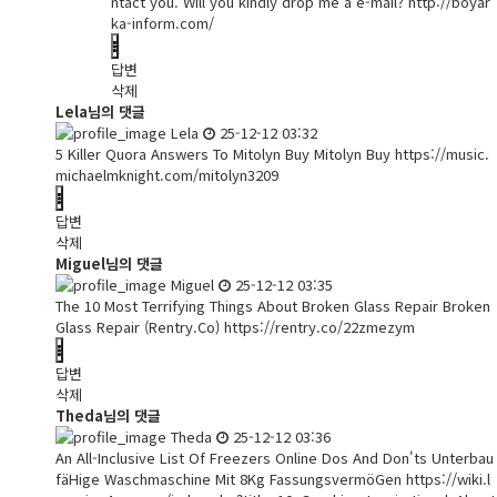
ntact you. Will you kindly drop me a e-mail?
http://boyar
ka-inform.com/
답변
삭제
Lela님의 댓글
Lela
25-12-12 03:32
5 Killer Quora Answers To Mitolyn Buy Mitolyn Buy
https://music.
michaelmknight.com/mitolyn3209
답변
삭제
Miguel님의 댓글
Miguel
25-12-12 03:35
The 10 Most Terrifying Things About Broken Glass Repair Broken
Glass Repair (Rentry.Co)
https://rentry.co/22zmezym
답변
삭제
Theda님의 댓글
Theda
25-12-12 03:36
An All-Inclusive List Of Freezers Online Dos And Don'ts Unterbau
fäHige Waschmaschine Mit 8Kg FassungsvermöGen
https://wiki.l