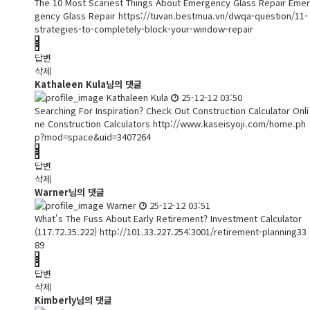
The 10 Most Scariest Things About Emergency Glass Repair Emer
gency Glass Repair
https://tuvan.bestmua.vn/dwqa-question/11-
strategies-to-completely-block-your-window-repair
답변
삭제
Kathaleen Kula님의 댓글
Kathaleen Kula
25-12-12 03:50
Searching For Inspiration? Check Out Construction Calculator Onli
ne Construction Calculators
http://www.kaseisyoji.com/home.ph
p?mod=space&uid=3407264
답변
삭제
Warner님의 댓글
Warner
25-12-12 03:51
What's The Fuss About Early Retirement? Investment Calculator
(117.72.35.222)
http://101.33.227.254:3001/retirement-planning33
89
답변
삭제
Kimberly님의 댓글