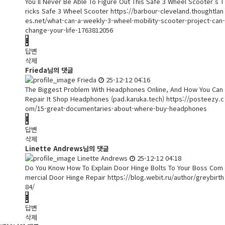
You'll Never Be Able To Figure Out This Safe 3 Wheel Scooter's T
ricks Safe 3 Wheel Scooter
https://barbour-cleveland.thoughtlan
es.net/what-can-a-weekly-3-wheel-mobility-scooter-project-can-
change-your-life-1763812056
답변
삭제
Frieda님의 댓글
Frieda
25-12-12 04:16
The Biggest Problem With Headphones Online, And How You Can
Repair It Shop Headphones (pad.karuka.tech)
https://posteezy.c
om/15-great-documentaries-about-where-buy-headphones
답변
삭제
Linette Andrews님의 댓글
Linette Andrews
25-12-12 04:18
Do You Know How To Explain Door Hinge Bolts To Your Boss Com
mercial Door Hinge Repair
https://blog.webit.ru/author/greybirth
84/
답변
삭제