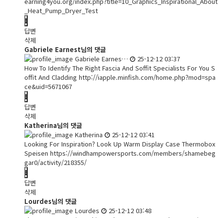
earning4you.org/index.php?title=10_Graphics_Inspirational_About
_Heat_Pump_Dryer_Test
답변
삭제
Gabriele Earnest님의 댓글
Gabriele Earnes…
25-12-12 03:37
How To Identify The Right Fascia And Soffit Specialists For You S
offit And Cladding
http://iapple.minfish.com/home.php?mod=spa
ce&uid=5671067
답변
삭제
Katherina님의 댓글
Katherina
25-12-12 03:41
Looking For Inspiration? Look Up Warm Display Case Thermobox
Speisen
https://windhampowersports.com/members/shamebeg
gar0/activity/218355/
답변
삭제
Lourdes님의 댓글
Lourdes
25-12-12 03:48