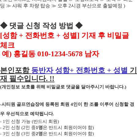
딩
≫
샤워 후 차량 탑승
≫
오후
2
시경 부산으로 출발예정
)
◆
댓글 신청 작성 방법
◆
[
성함
+
전화번호
+
성별
]
기재 후 비밀글
체크
예
)
홍길동
010-1234-5678
남자
본인포함
동반자 성함
+
전화번호
+
성별
기
재 필수입니다
. !!
(
개인정보 보호를 위해 비밀글로 댓글을 달아주시기 바랍니다
.)
-
시티원 골프연습장에 등록된 회원
4
인이 한 조를 이루어 신청할 경
우 우선적으로 예약됩니다
.
- 1
인 신청 가능
(
반드시 회원
)
- 2
인 신청
(2
인 중
1
명
은 반드시 회원이어야 함
)
- 3
인 신청
(3
인 중
2
명
은 반드시 회원이어야 함
)