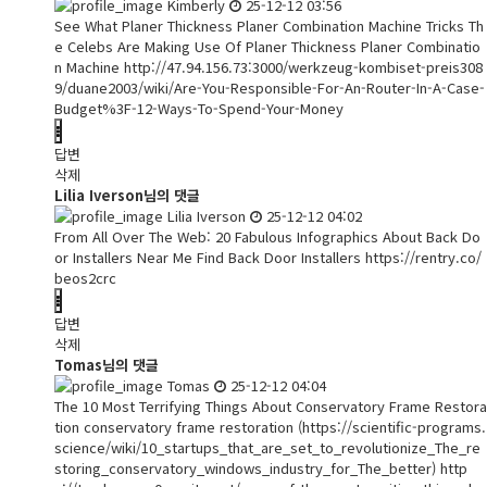
Kimberly
25-12-12 03:56
See What Planer Thickness Planer Combination Machine Tricks Th
e Celebs Are Making Use Of Planer Thickness Planer Combinatio
n Machine
http://47.94.156.73:3000/werkzeug-kombiset-preis308
9/duane2003/wiki/Are-You-Responsible-For-An-Router-In-A-Case-
Budget%3F-12-Ways-To-Spend-Your-Money
답변
삭제
Lilia Iverson님의 댓글
Lilia Iverson
25-12-12 04:02
From All Over The Web: 20 Fabulous Infographics About Back Do
or Installers Near Me Find Back Door Installers
https://rentry.co/
beos2crc
답변
삭제
Tomas님의 댓글
Tomas
25-12-12 04:04
The 10 Most Terrifying Things About Conservatory Frame Restora
tion conservatory frame restoration (
https://scientific-programs.
science/wiki/10_startups_that_are_set_to_revolutionize_The_re
storing_conservatory_windows_industry_for_The_better)
http