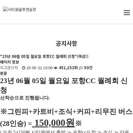
공지사항
*23년 06월 05일 월요일 포항CC 월례회 신청*(마감!)
페이지 정보
최고관리자
23-05-22 10:00
451,152회
50건
본문
23
년 06
월 05
일 월요일 포항
CC
월례회 신
청
선착순으로 진행됩니다
.
※
그린피
+
카트비
+조식
+커피+
리무진 버스
150,000
원
(28
인승
) =
※
(
오전
5
시
50
분 시티원에서 출발
≫
포항
cc
도착
≫
조식
≫
라운