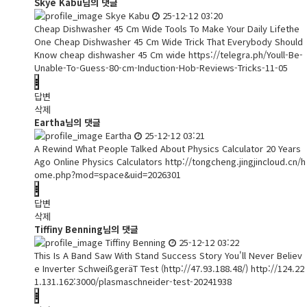
Skye Kabu님의 댓글
Skye Kabu
25-12-12 03:20
Cheap Dishwasher 45 Cm Wide Tools To Make Your Daily Lifethe
One Cheap Dishwasher 45 Cm Wide Trick That Everybody Should
Know cheap dishwasher 45 Cm wide
https://telegra.ph/Youll-Be-
Unable-To-Guess-80-cm-Induction-Hob-Reviews-Tricks-11-05
답변
삭제
Eartha님의 댓글
Eartha
25-12-12 03:21
A Rewind What People Talked About Physics Calculator 20 Years
Ago Online Physics Calculators
http://tongcheng.jingjincloud.cn/h
ome.php?mod=space&uid=2026301
답변
삭제
Tiffiny Benning님의 댓글
Tiffiny Benning
25-12-12 03:22
This Is A Band Saw With Stand Success Story You'll Never Believ
e Inverter SchweißgeräT Test (
http://47.93.188.48/)
http://124.22
1.131.162:3000/plasmaschneider-test-20241938