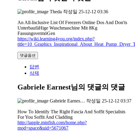
Theda
작성일
25-12-12 03:36
An All-Inclusive List Of Freezers Online Dos And Don'ts
UnterbaufäHige Waschmaschine Mit 8Kg
FassungsvermöGen
https://wiki.learning4you.org/index.php?
title=10_Graphics_Inspirational_About_Heat_Pump_Dryer_T
댓글옵션
답변
삭제
Gabriele Earnest님의 댓글
의 댓글
Gabriele Earnes…
작성일
25-12-12 03:37
How To Identify The Right Fascia And Soffit Specialists
For You Soffit And Cladding
http://iapple.minfish.com/home.php?
mod=space&uid=5671067