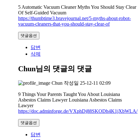
5 Automatic Vacuum Cleaner Myths You Should Stay Clear
Of Self-Guided Vacuum
https://thumbtime3.bravejournal.net/5-myths-about-robot-
vacuum-cleaners-that-you-should-stay-clear-of
댓글옵션
답변
삭제
Chun님의 댓글
의 댓글
Chun
작성일
25-12-11 02:09
9 Things Your Parents Taught You About Louisiana
Asbestos Claims Lawyer Louisiana Asbestos Claims
Lawyer
https://doc.adminforge.de/VXphDj88SKODh4K1jXbWLA/
댓글옵션
답변