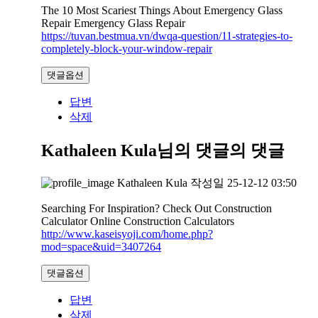
The 10 Most Scariest Things About Emergency Glass
Repair Emergency Glass Repair
https://tuvan.bestmua.vn/dwqa-question/11-strategies-to-
completely-block-your-window-repair
댓글옵션
답변
삭제
Kathaleen Kula님의 댓글
의 댓글
Kathaleen Kula
작성일
25-12-12 03:50
Searching For Inspiration? Check Out Construction
Calculator Online Construction Calculators
http://www.kaseisyoji.com/home.php?
mod=space&uid=3407264
댓글옵션
답변
삭제