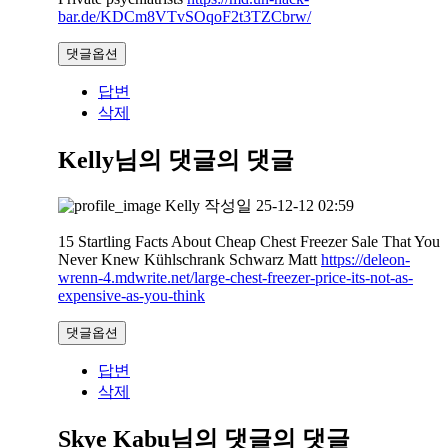
bar.de/KDCm8VTvSOqoF2t3TZCbrw/
댓글옵션
답변
삭제
Kelly님의 댓글
의 댓글
Kelly
작성일
25-12-12 02:59
15 Startling Facts About Cheap Chest Freezer Sale That You
Never Knew Kühlschrank Schwarz Matt
https://deleon-
wrenn-4.mdwrite.net/large-chest-freezer-price-its-not-as-
expensive-as-you-think
댓글옵션
답변
삭제
Skye Kabu님의 댓글
의 댓글