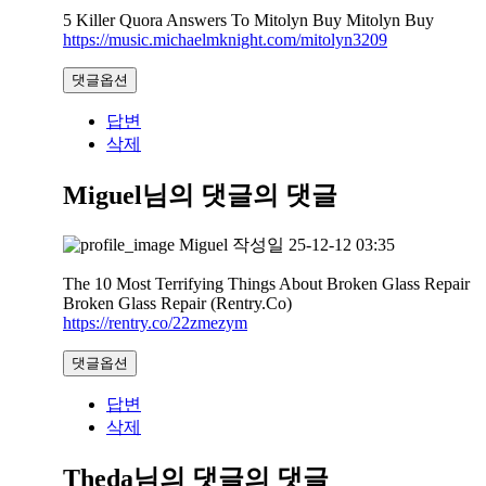
5 Killer Quora Answers To Mitolyn Buy Mitolyn Buy
https://music.michaelmknight.com/mitolyn3209
댓글옵션
답변
삭제
Miguel님의 댓글
의 댓글
Miguel
작성일
25-12-12 03:35
The 10 Most Terrifying Things About Broken Glass Repair
Broken Glass Repair (Rentry.Co)
https://rentry.co/22zmezym
댓글옵션
답변
삭제
Theda님의 댓글
의 댓글