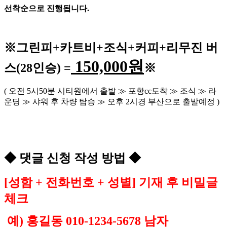
선착순으로 진행됩니다
.
※
그린피
+
카트비
+조식
+커피+
리무진 버
150,000
원
스
(28
인승
) =
※
(
오전
5
시
50
분 시티원에서 출발
≫
포항
cc
도착
≫
조식
≫
라
운딩
≫
샤워 후 차량 탑승
≫
오후
2
시경 부산으로 출발예정
)
◆
댓글 신청 작성 방법
◆
[
성함
+
전화번호
+
성별
]
기재 후 비밀글
체크
예
)
홍길동
010-1234-5678
남자