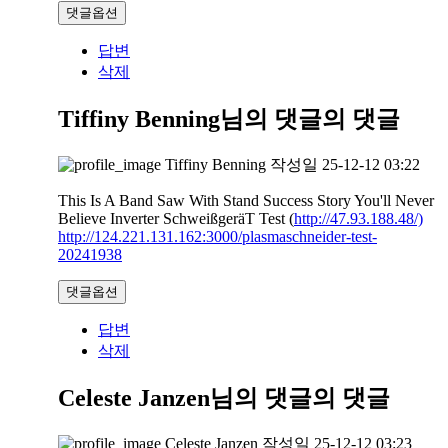
댓글옵션
답변
삭제
Tiffiny Benning님의 댓글
의 댓글
Tiffiny Benning
작성일
25-12-12 03:22
This Is A Band Saw With Stand Success Story You'll Never
Believe Inverter SchweißgeräT Test (
http://47.93.188.48/)
http://124.221.131.162:3000/plasmaschneider-test-
20241938
댓글옵션
답변
삭제
Celeste Janzen님의 댓글
의 댓글
Celeste Janzen
작성일
25-12-12 03:23