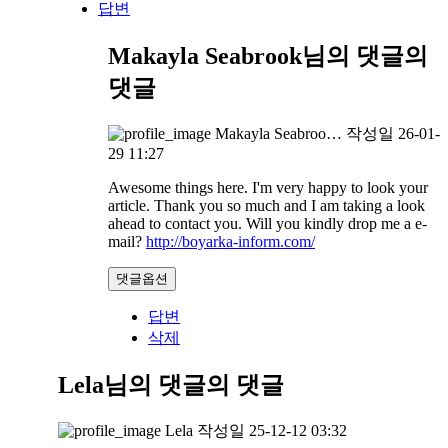
답변
Makayla Seabrook님의 댓글
의
댓글
Makayla Seabroo…
작성일
26-01-
29 11:27
Awesome things here. I'm very happy to look your
article. Thank you so much and I am taking a look
ahead to contact you. Will you kindly drop me a e-
mail?
http://boyarka-inform.com/
댓글옵션
답변
삭제
Lela님의 댓글
의 댓글
Lela
작성일
25-12-12 03:32