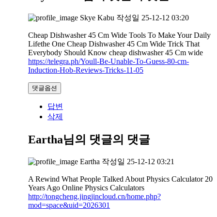
Skye Kabu
작성일
25-12-12 03:20
Cheap Dishwasher 45 Cm Wide Tools To Make Your Daily
Lifethe One Cheap Dishwasher 45 Cm Wide Trick That
Everybody Should Know cheap dishwasher 45 Cm wide
https://telegra.ph/Youll-Be-Unable-To-Guess-80-cm-
Induction-Hob-Reviews-Tricks-11-05
댓글옵션
답변
삭제
Eartha님의 댓글
의 댓글
Eartha
작성일
25-12-12 03:21
A Rewind What People Talked About Physics Calculator 20
Years Ago Online Physics Calculators
http://tongcheng.jingjincloud.cn/home.php?
mod=space&uid=2026301