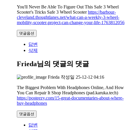
You'll Never Be Able To Figure Out This Safe 3 Wheel
Scooter's Tricks Safe 3 Wheel Scooter
https://barbour-
cleveland.thoughtlanes.net/what-can-a-weekly-3-wheel-
mobility-scooter-project-can-change-your-life-1763812056
댓글옵션
답변
삭제
Frieda님의 댓글
의 댓글
Frieda
작성일
25-12-12 04:16
The Biggest Problem With Headphones Online, And How
You Can Repair It Shop Headphones (pad.karuka.tech)
https://posteezy.com/15-great-documentaries-about-where-
buy-headphones
댓글옵션
답변