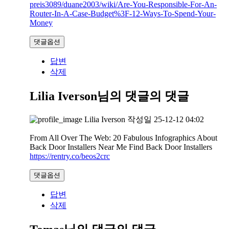
preis3089/duane2003/wiki/Are-You-Responsible-For-An-
Router-In-A-Case-Budget%3F-12-Ways-To-Spend-Your-
Money
댓글옵션
답변
삭제
Lilia Iverson님의 댓글
의 댓글
Lilia Iverson
작성일
25-12-12 04:02
From All Over The Web: 20 Fabulous Infographics About
Back Door Installers Near Me Find Back Door Installers
https://rentry.co/beos2crc
댓글옵션
답변
삭제