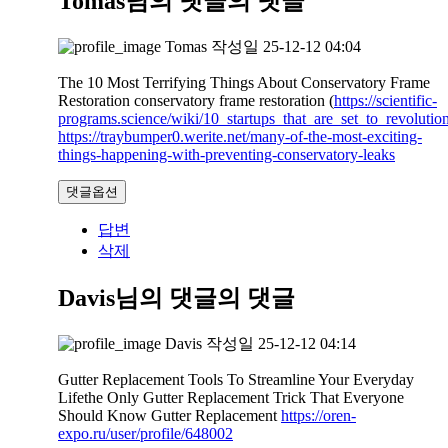
Tomas님의 댓글
의 댓글
Tomas
작성일
25-12-12 04:04
The 10 Most Terrifying Things About Conservatory Frame
Restoration conservatory frame restoration (
https://scientific-
programs.science/wiki/10_startups_that_are_set_to_revoluti
https://traybumper0.werite.net/many-of-the-most-exciting-
things-happening-with-preventing-conservatory-leaks
댓글옵션
답변
삭제
Davis님의 댓글
의 댓글
Davis
작성일
25-12-12 04:14
Gutter Replacement Tools To Streamline Your Everyday
Lifethe Only Gutter Replacement Trick That Everyone
Should Know Gutter Replacement
https://oren-
expo.ru/user/profile/648002