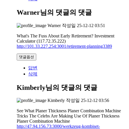
Warner님의 댓글
의 댓글
Warner
작성일
25-12-12 03:51
What's The Fuss About Early Retirement? Investment
Calculator (117.72.35.222)
http://101.33.227.254:3001/retirement-planning3389
댓글옵션
답변
삭제
Kimberly님의 댓글
의 댓글
Kimberly
작성일
25-12-12 03:56
See What Planer Thickness Planer Combination Machine
Tricks The Celebs Are Making Use Of Planer Thickness
Planer Combination Machine
http://47.94.156.73:3000/werkzeug-kombiset-