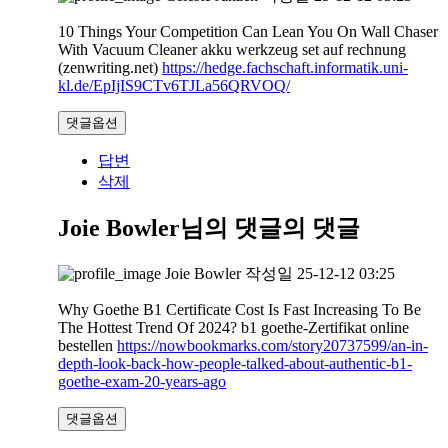
10 Things Your Competition Can Lean You On Wall Chaser
With Vacuum Cleaner akku werkzeug set auf rechnung
(zenwriting.net)
https://hedge.fachschaft.informatik.uni-
kl.de/EpIjIS9CTv6TJLa56QRVOQ/
댓글옵션
답변
삭제
Joie Bowler님의 댓글
의 댓글
Joie Bowler
작성일
25-12-12 03:25
Why Goethe B1 Certificate Cost Is Fast Increasing To Be
The Hottest Trend Of 2024? b1 goethe-Zertifikat online
bestellen
https://nowbookmarks.com/story20737599/an-in-
depth-look-back-how-people-talked-about-authentic-b1-
goethe-exam-20-years-ago
댓글옵션