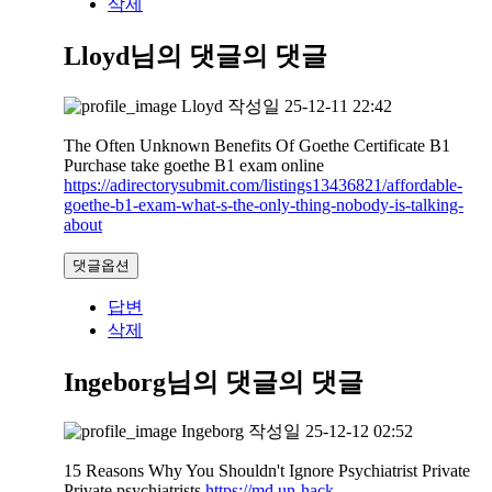
삭제
Lloyd님의 댓글
의 댓글
Lloyd
작성일
25-12-11 22:42
The Often Unknown Benefits Of Goethe Certificate B1
Purchase take goethe B1 exam online
https://adirectorysubmit.com/listings13436821/affordable-
goethe-b1-exam-what-s-the-only-thing-nobody-is-talking-
about
댓글옵션
답변
삭제
Ingeborg님의 댓글
의 댓글
Ingeborg
작성일
25-12-12 02:52
15 Reasons Why You Shouldn't Ignore Psychiatrist Private
Private psychiatrists
https://md.un-hack-