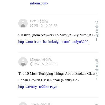
inform.com/
Lela
작성일
댓
25-12-12 03:32
글
옵
5 Killer Quora Answers To Mitolyn Buy Mitolyn Buy
션
https://music.michaelmknight.com/mitolyn3209
Miguel
작성일
댓
25-12-12 03:35
글
옵
The 10 Most Terrifying Things About Broken Glass
션
Repair Broken Glass Repair (Rentry.Co)
https://rentry.co/22zmezym
Theda
작성일