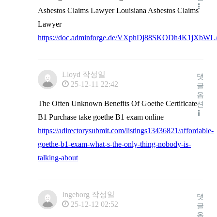
Asbestos Claims Lawyer Louisiana Asbestos Claims
Lawyer
https://doc.adminforge.de/VXphDj88SKODh4K1jXbWL
Lloyd
작성일
댓
25-12-11 22:42
글
옵
The Often Unknown Benefits Of Goethe Certificate
션
B1 Purchase take goethe B1 exam online
https://adirectorysubmit.com/listings13436821/affordable-
goethe-b1-exam-what-s-the-only-thing-nobody-is-
talking-about
Ingeborg
작성일
댓
25-12-12 02:52
글
옵