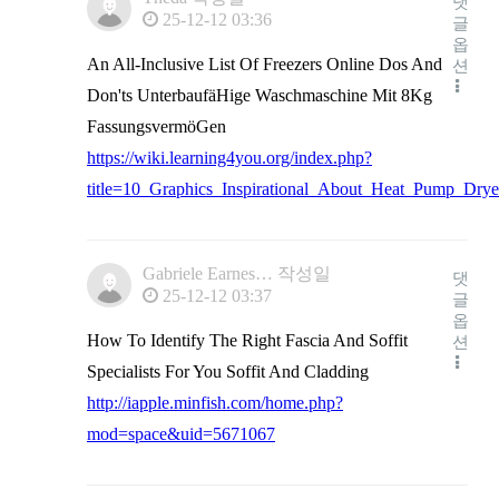
댓
25-12-12 03:36
글
옵
An All-Inclusive List Of Freezers Online Dos And
션
Don'ts UnterbaufäHige Waschmaschine Mit 8Kg
FassungsvermöGen
https://wiki.learning4you.org/index.php?
title=10_Graphics_Inspirational_About_Heat_Pump_Drye
Gabriele Earnes…
작성일
댓
25-12-12 03:37
글
옵
How To Identify The Right Fascia And Soffit
션
Specialists For You Soffit And Cladding
http://iapple.minfish.com/home.php?
mod=space&uid=5671067