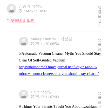
장흥의
작성일
댓
23-05-22 10:02
글
옵
댓글내용 확인
션
Shirley Linderm…
작성일
댓
25-11-30 06:54
글
옵
5 Automatic Vacuum Cleaner Myths You Should Stay
션
Clear Of Self-Guided Vacuum
https://thumbtime3.bravejournal.net/5-myths-about-
robot-vacuum-cleaners-that-you-should-stay-clear-of
Chun
작성일
댓
25-12-11 02:09
글
옵
9 Things Your Parents Taught You About Louisiana
션