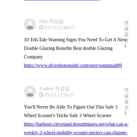
Ellis
작성일
댓
25-12-12 04:15
글
옵
10 Tell-Tale Warning Signs You Need To Get A New
션
Double Glazing Benefits Best double Glazing
Company
https://www.divephotoguide.com/user/outputsail89
Andrea
작성일
댓
25-12-12 04:15
글
옵
You'll Never Be Able To Figure Out This Safe 3
션
Wheel Scooter's Tricks Safe 3 Wheel Scooter
https://barbour-cleveland.thoughtlanes.net/what-can-a-
weekly-3-wheel-mobility-scooter-project-can-change-