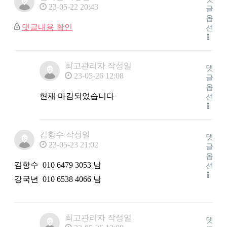
23-05-22 20:43
글
옵
댓글내용 확인
션
최고관리자
작성일
댓
23-05-26 12:08
글
옵
현재 마감되었습니다
션
김항수
작성일
댓
23-05-23 21:02
글
옵
김항수 010 6479 3053 남
션
강국년 010 6538 4066 남
최고관리자
작성일
댓