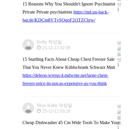
15 Reasons Why You Shouldn't Ignore Psychiatrist
션
Private Private psychiatrists
https://md.un-hack-
bar.de/KDCm8VTvSOqoF2t3TZCbrw/
Kelly
작성일
댓
25-12-12 02:59
글
옵
15 Startling Facts About Cheap Chest Freezer Sale
션
That You Never Knew Kühlschrank Schwarz Matt
https://deleon-wrenn-4.mdwrite.net/large-chest-
freezer-price-its-not-as-expensive-as-you-think
Skye Kabu
작성일
댓
25-12-12 03:20
글
옵
Cheap Dishwasher 45 Cm Wide Tools To Make Your
션