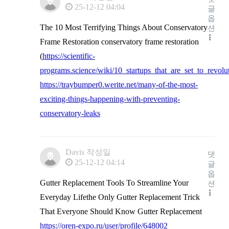
25-12-12 04:04
글
옵
The 10 Most Terrifying Things About Conservatory
션
Frame Restoration conservatory frame restoration
(
https://scientific-
programs.science/wiki/10_startups_that_are_set_to_revol
https://traybumper0.werite.net/many-of-the-most-
exciting-things-happening-with-preventing-
conservatory-leaks
Davis
작성일
댓
25-12-12 04:14
글
옵
Gutter Replacement Tools To Streamline Your
션
Everyday Lifethe Only Gutter Replacement Trick
That Everyone Should Know Gutter Replacement
https://oren-expo.ru/user/profile/648002