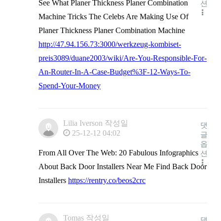
See What Planer Thickness Planer Combination
션
Machine Tricks The Celebs Are Making Use Of
Planer Thickness Planer Combination Machine
http://47.94.156.73:3000/werkzeug-kombiset-
preis3089/duane2003/wiki/Are-You-Responsible-For-
An-Router-In-A-Case-Budget%3F-12-Ways-To-
Spend-Your-Money
Lilia Iverson
작성일
댓
25-12-12 04:02
글
옵
From All Over The Web: 20 Fabulous Infographics
션
About Back Door Installers Near Me Find Back Door
Installers
https://rentry.co/beos2crc
Tomas
작성일
댓