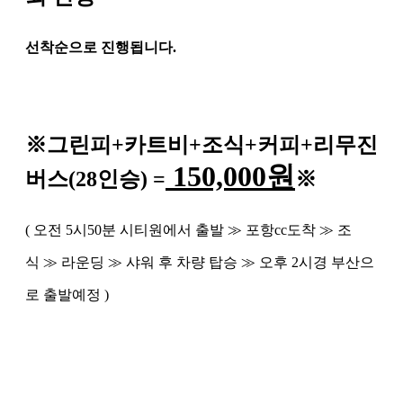
선착순으로 진행됩니다
.
※
그린피
+
카트비
+조식
+커피+
리무진
150,000
원
버스
(28
인승
) =
※
(
오전
5
시
50
분 시티원에서 출발
≫
포항
cc
도착
≫
조
식
≫
라운딩
≫
샤워 후 차량 탑승
≫
오후
2
시경 부산으
로 출발예정
)