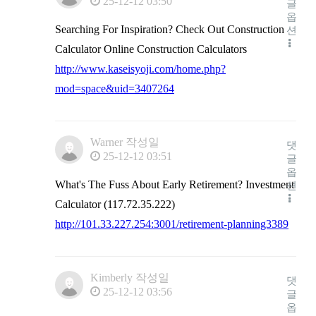
25-12-12 03:50
글
옵
Searching For Inspiration? Check Out Construction
션
Calculator Online Construction Calculators
http://www.kaseisyoji.com/home.php?
mod=space&uid=3407264
Warner
작성일
댓
25-12-12 03:51
글
옵
What's The Fuss About Early Retirement? Investment
션
Calculator (117.72.35.222)
http://101.33.227.254:3001/retirement-planning3389
Kimberly
작성일
댓
25-12-12 03:56
글
옵