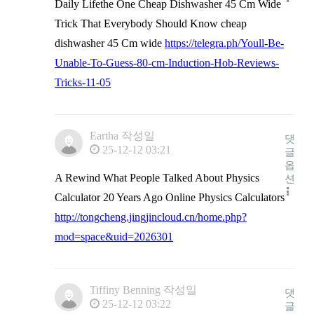
Daily Lifethe One Cheap Dishwasher 45 Cm Wide
Trick That Everybody Should Know cheap
dishwasher 45 Cm wide
https://telegra.ph/Youll-Be-
Unable-To-Guess-80-cm-Induction-Hob-Reviews-
Tricks-11-05
Eartha
작성일
댓
25-12-12 03:21
글
옵
A Rewind What People Talked About Physics
션
Calculator 20 Years Ago Online Physics Calculators
http://tongcheng.jingjincloud.cn/home.php?
mod=space&uid=2026301
Tiffiny Benning
작성일
댓
25-12-12 03:22
글