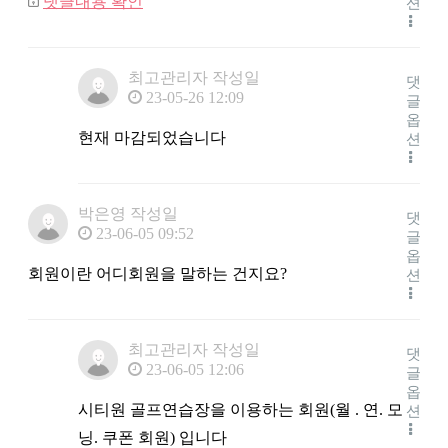
댓글내용 확인
션
최고관리자
작성일
댓
23-05-26 12:09
글
옵
현재 마감되었습니다
션
박은영
작성일
댓
23-06-05 09:52
글
옵
회원이란 어디회원을 말하는 건지요?
션
최고관리자
작성일
댓
23-06-05 12:06
글
옵
시티원 골프연습장을 이용하는 회원(월 . 연. 모
션
닝. 쿠폰 회원) 입니다