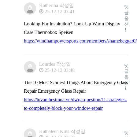
Katherina
작성일
댓
25-12-12 03:41
글
옵
Looking For Inspiration? Look Up Warm Display
션
Case Thermobox Speisen
https://windhampowersports.com/members/shamebeggar0/a
Lourdes
작성일
댓
25-12-12 03:48
글
옵
The 10 Most Scariest Things About Emergency Glass
션
Repair Emergency Glass Repair
https://tuvan.bestmua.vn/dwqa-question/11-strategies-
to-completely-block-your-window-repair
Kathaleen Kula
작성일
댓