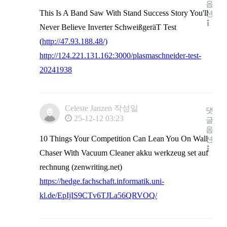
옵
This Is A Band Saw With Stand Success Story You'll
션
Never Believe Inverter SchweißgeräT Test
(
http://47.93.188.48/)
http://124.221.131.162:3000/plasmaschneider-test-
20241938
Celeste Janzen
작성일
댓
25-12-12 03:23
글
옵
10 Things Your Competition Can Lean You On Wall
션
Chaser With Vacuum Cleaner akku werkzeug set auf
rechnung (zenwriting.net)
https://hedge.fachschaft.informatik.uni-
kl.de/EpIjIS9CTv6TJLa56QRVOQ/