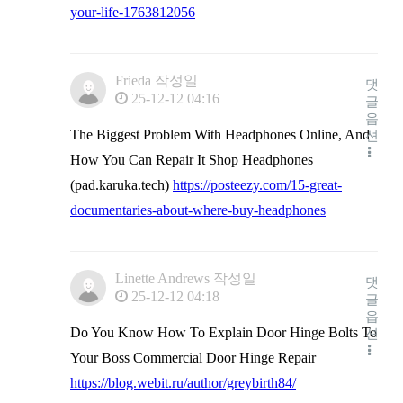
your-life-1763812056
Frieda
작성일
댓
25-12-12 04:16
글
옵
The Biggest Problem With Headphones Online, And
션
How You Can Repair It Shop Headphones
(pad.karuka.tech)
https://posteezy.com/15-great-
documentaries-about-where-buy-headphones
Linette Andrews
작성일
댓
25-12-12 04:18
글
옵
Do You Know How To Explain Door Hinge Bolts To
션
Your Boss Commercial Door Hinge Repair
https://blog.webit.ru/author/greybirth84/