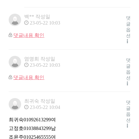
백**
작성일
댓
23-05-22 10:03
글
옵
댓글내용 확인
션
염명희
작성일
댓
23-05-22 10:03
글
옵
댓글내용 확인
션
최귀숙
작성일
댓
23-05-22 10:04
글
옵
최귀숙01092613299여
션
고정호01038843299남
조윤주01025465555여