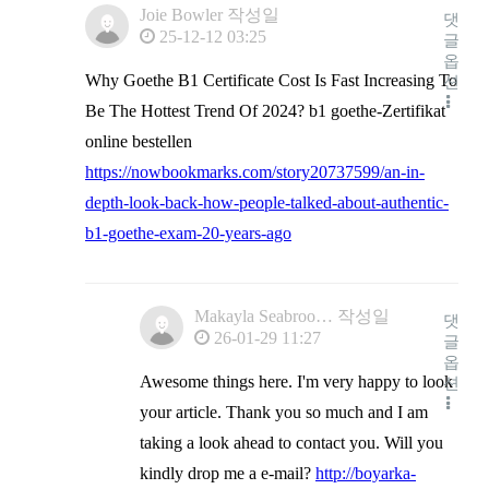
Joie Bowler
작성일
댓
25-12-12 03:25
글
옵
Why Goethe B1 Certificate Cost Is Fast Increasing To
션
Be The Hottest Trend Of 2024? b1 goethe-Zertifikat
online bestellen
https://nowbookmarks.com/story20737599/an-in-
depth-look-back-how-people-talked-about-authentic-
b1-goethe-exam-20-years-ago
Makayla Seabroo…
작성일
댓
26-01-29 11:27
글
옵
Awesome things here. I'm very happy to look
션
your article. Thank you so much and I am
taking a look ahead to contact you. Will you
kindly drop me a e-mail?
http://boyarka-