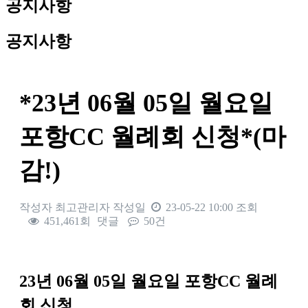
공지사항
공지사항
*23년 06월 05일 월요일
포항CC 월례회 신청*(마
감!)
작성자
최고관리자
작성일
23-05-22 10:00
조회
451,461회
댓글
50건
본문
23
년 06
월 05
일 월요일 포항
CC
월례
회 신청