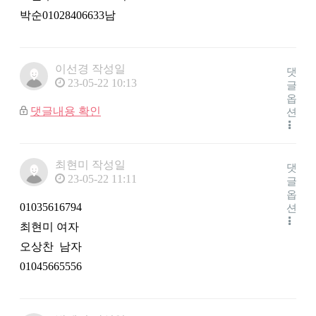
박순01028406633남
이선경
작성일
댓
23-05-22 10:13
글
옵
댓글내용 확인
션
최현미
작성일
댓
23-05-22 11:11
글
옵
01035616794
션
최현미 여자
오상찬 남자
01045665556