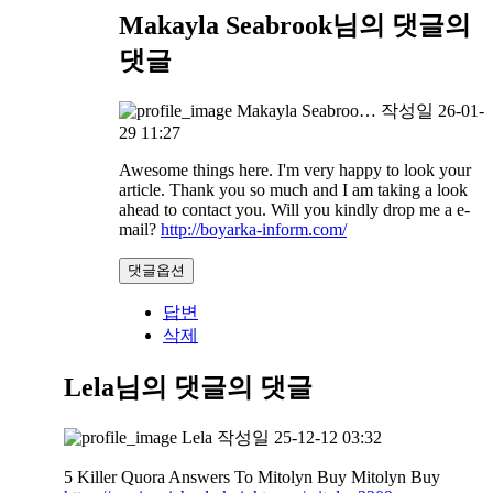
Makayla Seabrook님의 댓글
의
댓글
Makayla Seabroo…
작성일
26-01-
29 11:27
Awesome things here. I'm very happy to look your
article. Thank you so much and I am taking a look
ahead to contact you. Will you kindly drop me a e-
mail?
http://boyarka-inform.com/
댓글옵션
답변
삭제
Lela님의 댓글
의 댓글
Lela
작성일
25-12-12 03:32
5 Killer Quora Answers To Mitolyn Buy Mitolyn Buy