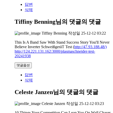
답변
삭제
Tiffiny Benning님의 댓글
의 댓글
Tiffiny Benning
작성일
25-12-12 03:22
This Is A Band Saw With Stand Success Story You'll Never
Believe Inverter SchweißgeräT Test (
http://47.93.188.48/)
http://124.221.131.162:3000/plasmaschneider-test-
20241938
댓글옵션
답변
삭제
Celeste Janzen님의 댓글
의 댓글
Celeste Janzen
작성일
25-12-12 03:23
10 Things Your Competition Can Lean You On Wall Chaser