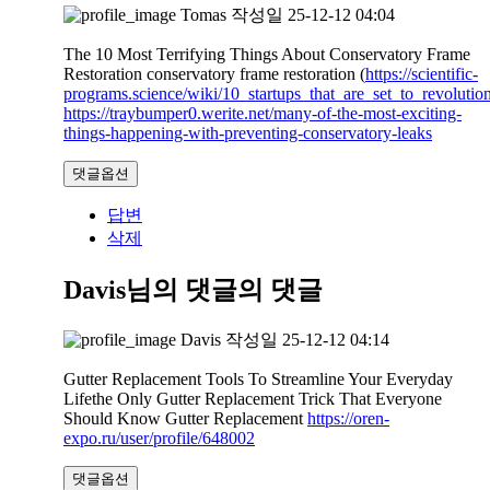
Tomas
작성일
25-12-12 04:04
The 10 Most Terrifying Things About Conservatory Frame
Restoration conservatory frame restoration (
https://scientific-
programs.science/wiki/10_startups_that_are_set_to_revoluti
https://traybumper0.werite.net/many-of-the-most-exciting-
things-happening-with-preventing-conservatory-leaks
댓글옵션
답변
삭제
Davis님의 댓글
의 댓글
Davis
작성일
25-12-12 04:14
Gutter Replacement Tools To Streamline Your Everyday
Lifethe Only Gutter Replacement Trick That Everyone
Should Know Gutter Replacement
https://oren-
expo.ru/user/profile/648002
댓글옵션