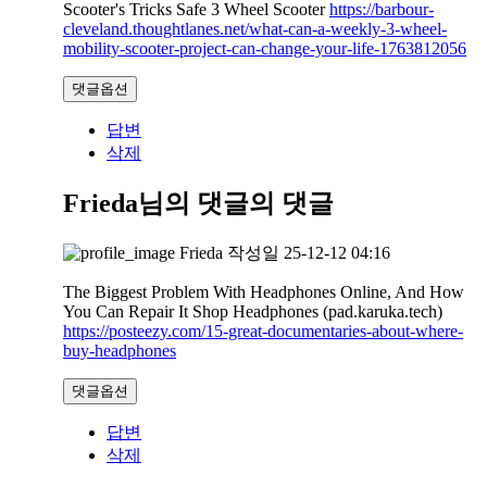
Scooter's Tricks Safe 3 Wheel Scooter
https://barbour-
cleveland.thoughtlanes.net/what-can-a-weekly-3-wheel-
mobility-scooter-project-can-change-your-life-1763812056
댓글옵션
답변
삭제
Frieda님의 댓글
의 댓글
Frieda
작성일
25-12-12 04:16
The Biggest Problem With Headphones Online, And How
You Can Repair It Shop Headphones (pad.karuka.tech)
https://posteezy.com/15-great-documentaries-about-where-
buy-headphones
댓글옵션
답변
삭제