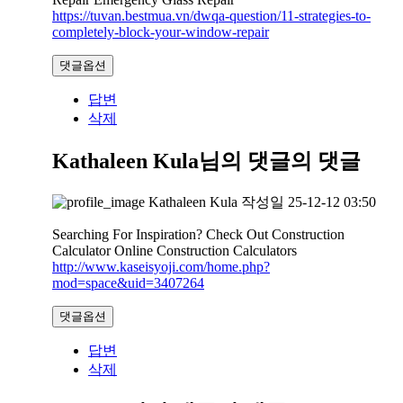
https://tuvan.bestmua.vn/dwqa-question/11-strategies-to-
completely-block-your-window-repair
댓글옵션
답변
삭제
Kathaleen Kula님의 댓글
의 댓글
Kathaleen Kula
작성일
25-12-12 03:50
Searching For Inspiration? Check Out Construction
Calculator Online Construction Calculators
http://www.kaseisyoji.com/home.php?
mod=space&uid=3407264
댓글옵션
답변
삭제