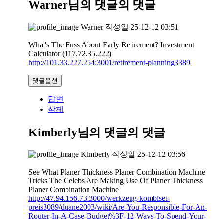
Warner님의 댓글
의 댓글
Warner
작성일
25-12-12 03:51
What's The Fuss About Early Retirement? Investment
Calculator (117.72.35.222)
http://101.33.227.254:3001/retirement-planning3389
댓글옵션
답변
삭제
Kimberly님의 댓글
의 댓글
Kimberly
작성일
25-12-12 03:56
See What Planer Thickness Planer Combination Machine
Tricks The Celebs Are Making Use Of Planer Thickness
Planer Combination Machine
http://47.94.156.73:3000/werkzeug-kombiset-
preis3089/duane2003/wiki/Are-You-Responsible-For-An-
Router-In-A-Case-Budget%3F-12-Ways-To-Spend-Your-