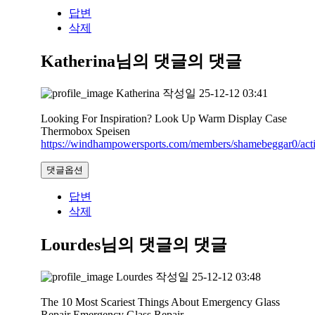
답변
삭제
Katherina님의 댓글
의 댓글
Katherina
작성일
25-12-12 03:41
Looking For Inspiration? Look Up Warm Display Case
Thermobox Speisen
https://windhampowersports.com/members/shamebeggar0/acti
댓글옵션
답변
삭제
Lourdes님의 댓글
의 댓글
Lourdes
작성일
25-12-12 03:48
The 10 Most Scariest Things About Emergency Glass
Repair Emergency Glass Repair