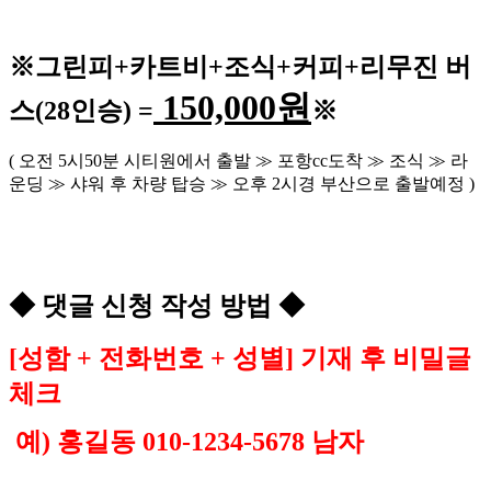
※
그린피
+
카트비
+조식
+커피+
리무진 버
150,000
원
스
(28
인승
) =
※
(
오전
5
시
50
분 시티원에서 출발
≫
포항
cc
도착
≫
조식
≫
라
운딩
≫
샤워 후 차량 탑승
≫
오후
2
시경 부산으로 출발예정
)
◆
댓글 신청 작성 방법
◆
[
성함
+
전화번호
+
성별
]
기재 후 비밀글
체크
예
)
홍길동
010-1234-5678
남자