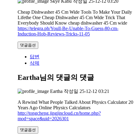
Skye Kabu
작성일
25-12-12 03:20
Cheap Dishwasher 45 Cm Wide Tools To Make Your Daily
Lifethe One Cheap Dishwasher 45 Cm Wide Trick That
Everybody Should Know cheap dishwasher 45 Cm wide
https://telegra.ph/Youll-Be-Unable-To-Guess-80-cm-
Induction-Hob-Reviews-Tricks-11-05
댓글옵션
답변
삭제
Eartha님의 댓글
의 댓글
Eartha
작성일
25-12-12 03:21
A Rewind What People Talked About Physics Calculator 20
Years Ago Online Physics Calculators
http://tongcheng.jingjincloud.cn/home.php?
mod=space&uid=2026301
댓글옵션