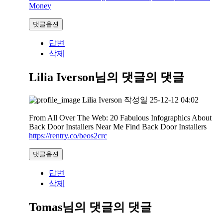
Money
댓글옵션
답변
삭제
Lilia Iverson님의 댓글
의 댓글
Lilia Iverson
작성일
25-12-12 04:02
From All Over The Web: 20 Fabulous Infographics About
Back Door Installers Near Me Find Back Door Installers
https://rentry.co/beos2crc
댓글옵션
답변
삭제
Tomas님의 댓글
의 댓글