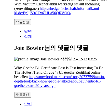
With Vacuum Cleaner akku werkzeug set auf rechnung
(zenwriting.net)
https://hedge.fachschaft.informatik.uni-
kl.de/EpIjIS9CTv6TJLa56QRVOQ/
댓글옵션
답변
삭제
Joie Bowler님의 댓글
의 댓글
Joie Bowler
작성일
25-12-12 03:25
Why Goethe B1 Certificate Cost Is Fast Increasing To Be
The Hottest Trend Of 2024? b1 goethe-Zertifikat online
bestellen
https://nowbookmarks.com/story20737599/an-in-
depth-look-back-how-people-talked-about-authentic-b1-
goethe-exam-20-years-ago
댓글옵션
답변