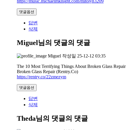
https://music.michaelmknight.com/mitolyn3209
댓글옵션
답변
삭제
Miguel님의 댓글
의 댓글
Miguel
작성일
25-12-12 03:35
The 10 Most Terrifying Things About Broken Glass Repair
Broken Glass Repair (Rentry.Co)
https://rentry.co/22zmezym
댓글옵션
답변
삭제
Theda님의 댓글
의 댓글