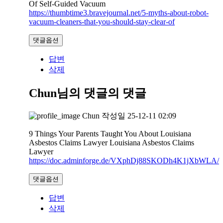
Of Self-Guided Vacuum
https://thumbtime3.bravejournal.net/5-myths-about-robot-
vacuum-cleaners-that-you-should-stay-clear-of
댓글옵션
답변
삭제
Chun님의 댓글
의 댓글
Chun
작성일
25-12-11 02:09
9 Things Your Parents Taught You About Louisiana
Asbestos Claims Lawyer Louisiana Asbestos Claims
Lawyer
https://doc.adminforge.de/VXphDj88SKODh4K1jXbWLA/
댓글옵션
답변
삭제