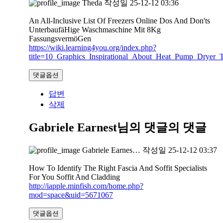
Theda
작성일
25-12-12 03:36
An All-Inclusive List Of Freezers Online Dos And Don'ts
UnterbaufäHige Waschmaschine Mit 8Kg
FassungsvermöGen
https://wiki.learning4you.org/index.php?
title=10_Graphics_Inspirational_About_Heat_Pump_Dryer_T
댓글옵션
답변
삭제
Gabriele Earnest님의 댓글
의 댓글
Gabriele Earnes…
작성일
25-12-12 03:37
How To Identify The Right Fascia And Soffit Specialists
For You Soffit And Cladding
http://iapple.minfish.com/home.php?
mod=space&uid=5671067
댓글옵션