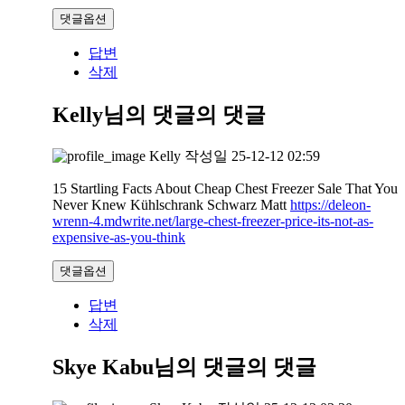
댓글옵션
답변
삭제
Kelly님의 댓글
의 댓글
Kelly
작성일
25-12-12 02:59
15 Startling Facts About Cheap Chest Freezer Sale That You
Never Knew Kühlschrank Schwarz Matt
https://deleon-
wrenn-4.mdwrite.net/large-chest-freezer-price-its-not-as-
expensive-as-you-think
댓글옵션
답변
삭제
Skye Kabu님의 댓글
의 댓글