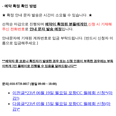
- 예약 확정 확인 방법
★
확정 안내 문자 발송은 시간이 소요될 수 있습니다
.
★
선착순 마감으로 진행되며
예약이 확정된 분들에게만
신청 시 기재해
주신 전화번호
로
안내 문자 발송 예정
입니다
.
안내문자에 기재된 계좌번호로 입금 부탁드립니다
. [
반드시 신청자 이
름으로 입금해주세요
.]
**예약자 중 코로나 확진자가 발생한 경우 또는 신청 인원이 부족한 경우에는 부득
이하게 3인 플레이로 진행될 수 있음을 알려드립니다**
문의) 010-9759-0017 (평일 09:00 ~ 18:00)
이전글
*23년 06월 19일 월요일 포항CC 월례회 신청*(마
감!)
다음글
*23년 05월 15일 월요일 포항CC 월례회 신청(마
감)*