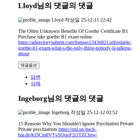
Lloyd님의 댓글
의 댓글
Lloyd
작성일
25-12-11 22:42
The Often Unknown Benefits Of Goethe Certificate B1
Purchase take goethe B1 exam online
https://adirectorysubmit.com/listings13436821/affordable-
goethe-b1-exam-what-s-the-only-thing-nobody-is-talking-
about
댓글옵션
답변
삭제
Ingeborg님의 댓글
의 댓글
Ingeborg
작성일
25-12-12 02:52
15 Reasons Why You Shouldn't Ignore Psychiatrist Private
Private psychiatrists
https://md.un-hack-
bar.de/KDCm8VTvSOqoF2t3TZCbrw/