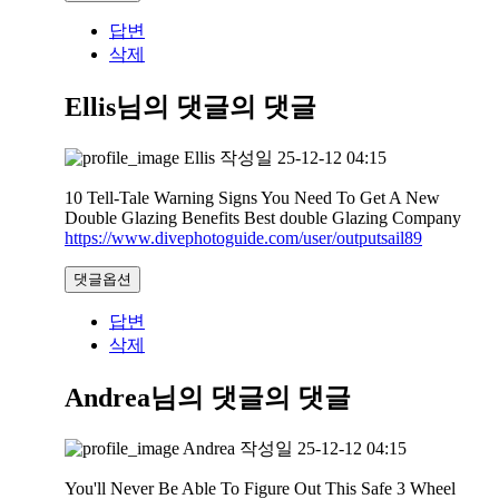
답변
삭제
Ellis님의 댓글
의 댓글
Ellis
작성일
25-12-12 04:15
10 Tell-Tale Warning Signs You Need To Get A New
Double Glazing Benefits Best double Glazing Company
https://www.divephotoguide.com/user/outputsail89
댓글옵션
답변
삭제
Andrea님의 댓글
의 댓글
Andrea
작성일
25-12-12 04:15
You'll Never Be Able To Figure Out This Safe 3 Wheel