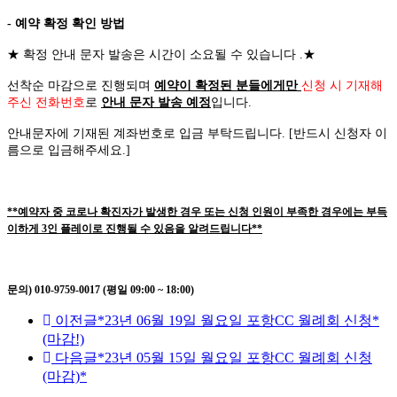
- 예약 확정 확인 방법
★
확정 안내 문자 발송은 시간이 소요될 수 있습니다
.
★
선착순 마감으로 진행되며
예약이 확정된 분들에게만
신청 시 기재해
주신 전화번호
로
안내 문자 발송 예정
입니다
.
안내문자에 기재된 계좌번호로 입금 부탁드립니다
. [
반드시 신청자 이
름으로 입금해주세요
.]
**예약자 중 코로나 확진자가 발생한 경우 또는 신청 인원이 부족한 경우에는 부득
이하게 3인 플레이로 진행될 수 있음을 알려드립니다**
문의) 010-9759-0017 (평일 09:00 ~ 18:00)
이전글
*23년 06월 19일 월요일 포항CC 월례회 신청*
(마감!)
다음글
*23년 05월 15일 월요일 포항CC 월례회 신청
(마감)*