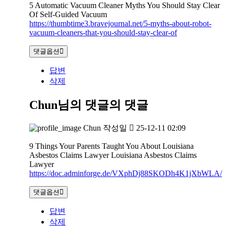
5 Automatic Vacuum Cleaner Myths You Should Stay Clear
Of Self-Guided Vacuum
https://thumbtime3.bravejournal.net/5-myths-about-robot-
vacuum-cleaners-that-you-should-stay-clear-of
댓글옵션
답변
삭제
Chun님의 댓글
의 댓글
Chun
작성일
25-12-11 02:09
9 Things Your Parents Taught You About Louisiana
Asbestos Claims Lawyer Louisiana Asbestos Claims
Lawyer
https://doc.adminforge.de/VXphDj88SKODh4K1jXbWLA/
댓글옵션
답변
삭제