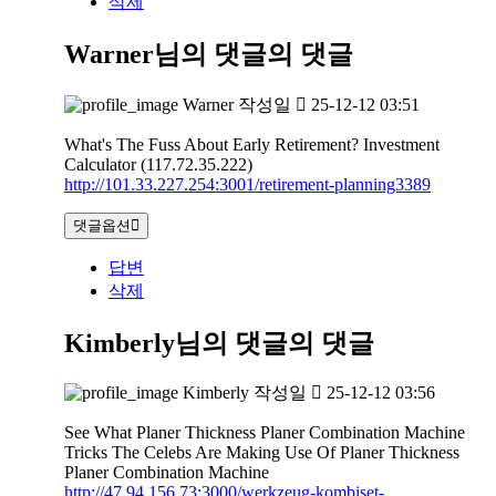
삭제
Warner님의 댓글
의 댓글
Warner
작성일
25-12-12 03:51
What's The Fuss About Early Retirement? Investment
Calculator (117.72.35.222)
http://101.33.227.254:3001/retirement-planning3389
댓글옵션
답변
삭제
Kimberly님의 댓글
의 댓글
Kimberly
작성일
25-12-12 03:56
See What Planer Thickness Planer Combination Machine
Tricks The Celebs Are Making Use Of Planer Thickness
Planer Combination Machine
http://47.94.156.73:3000/werkzeug-kombiset-