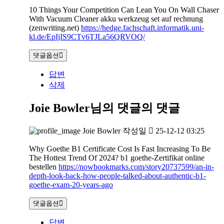
10 Things Your Competition Can Lean You On Wall Chaser
With Vacuum Cleaner akku werkzeug set auf rechnung
(zenwriting.net)
https://hedge.fachschaft.informatik.uni-
kl.de/EpIjIS9CTv6TJLa56QRVOQ/
댓글옵션
답변
삭제
Joie Bowler님의 댓글
의 댓글
Joie Bowler
작성일
25-12-12 03:25
Why Goethe B1 Certificate Cost Is Fast Increasing To Be
The Hottest Trend Of 2024? b1 goethe-Zertifikat online
bestellen
https://nowbookmarks.com/story20737599/an-in-
depth-look-back-how-people-talked-about-authentic-b1-
goethe-exam-20-years-ago
댓글옵션
답변