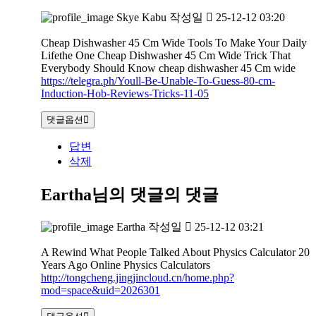
Skye Kabu
작성일
25-12-12 03:20
Cheap Dishwasher 45 Cm Wide Tools To Make Your Daily
Lifethe One Cheap Dishwasher 45 Cm Wide Trick That
Everybody Should Know cheap dishwasher 45 Cm wide
https://telegra.ph/Youll-Be-Unable-To-Guess-80-cm-
Induction-Hob-Reviews-Tricks-11-05
댓글옵션
답변
삭제
Eartha님의 댓글
의 댓글
Eartha
작성일
25-12-12 03:21
A Rewind What People Talked About Physics Calculator 20
Years Ago Online Physics Calculators
http://tongcheng.jingjincloud.cn/home.php?
mod=space&uid=2026301