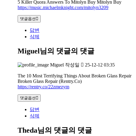
5 Killer Quora Answers To Mitolyn Buy Mitolyn Buy
https://music.michaelmknight.com/mitolyn3209
댓글옵션
답변
삭제
Miguel님의 댓글
의 댓글
Miguel
작성일
25-12-12 03:35
The 10 Most Terrifying Things About Broken Glass Repair
Broken Glass Repair (Rentry.Co)
https://rentry.co/22zmezym
댓글옵션
답변
삭제
Theda님의 댓글
의 댓글