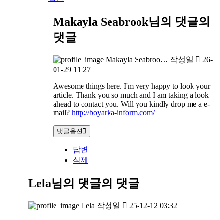
Makayla Seabrook님의 댓글
의
댓글
Makayla Seabroo…
작성일
26-
01-29 11:27
Awesome things here. I'm very happy to look your
article. Thank you so much and I am taking a look
ahead to contact you. Will you kindly drop me a e-
mail?
http://boyarka-inform.com/
댓글옵션
답변
삭제
Lela님의 댓글
의 댓글
Lela
작성일
25-12-12 03:32