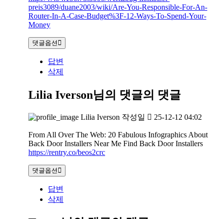
preis3089/duane2003/wiki/Are-You-Responsible-For-An-
Router-In-A-Case-Budget%3F-12-Ways-To-Spend-Your-
Money
댓글옵션
답변
삭제
Lilia Iverson님의 댓글
의 댓글
Lilia Iverson
작성일
25-12-12 04:02
From All Over The Web: 20 Fabulous Infographics About
Back Door Installers Near Me Find Back Door Installers
https://rentry.co/beos2crc
댓글옵션
답변
삭제