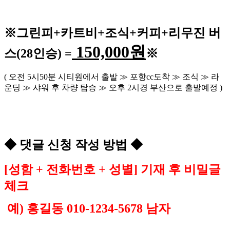
※
그린피
+
카트비
+조식
+커피+
리무진 버
150,000
원
스
(28
인승
) =
※
(
오전
5
시
50
분 시티원에서 출발
≫
포항
cc
도착
≫
조식
≫
라
운딩
≫
샤워 후 차량 탑승
≫
오후
2
시경 부산으로 출발예정
)
◆
댓글 신청 작성 방법
◆
[
성함
+
전화번호
+
성별
]
기재 후 비밀글
체크
예
)
홍길동
010-1234-5678
남자