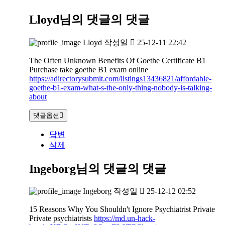
Lloyd님의 댓글
의 댓글
Lloyd
작성일
25-12-11 22:42
The Often Unknown Benefits Of Goethe Certificate B1
Purchase take goethe B1 exam online
https://adirectorysubmit.com/listings13436821/affordable-
goethe-b1-exam-what-s-the-only-thing-nobody-is-talking-
about
댓글옵션
답변
삭제
Ingeborg님의 댓글
의 댓글
Ingeborg
작성일
25-12-12 02:52
15 Reasons Why You Shouldn't Ignore Psychiatrist Private
Private psychiatrists
https://md.un-hack-