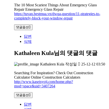
The 10 Most Scariest Things About Emergency Glass
Repair Emergency Glass Repair
https://tuvan.bestmua.vn/dwqa-question/11-strategies-to-
completely-block-your-window-repair
댓글옵션
답변
삭제
Kathaleen Kula님의 댓글
의 댓글
Kathaleen Kula
작성일
25-12-12 03:50
Searching For Inspiration? Check Out Construction
Calculator Online Construction Calculators
http://www.kaseisyoji.com/home.php?
mod=space&uid=3407264
댓글옵션
답변