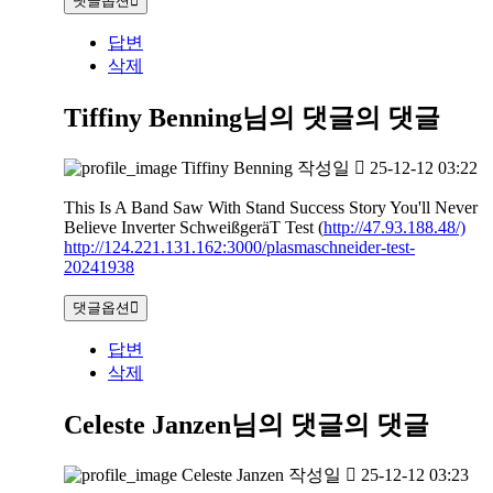
댓글옵션
답변
삭제
Tiffiny Benning님의 댓글
의 댓글
Tiffiny Benning
작성일
25-12-12 03:22
This Is A Band Saw With Stand Success Story You'll Never
Believe Inverter SchweißgeräT Test (
http://47.93.188.48/)
http://124.221.131.162:3000/plasmaschneider-test-
20241938
댓글옵션
답변
삭제
Celeste Janzen님의 댓글
의 댓글
Celeste Janzen
작성일
25-12-12 03:23