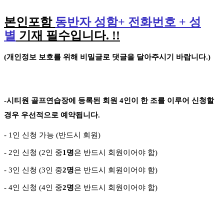
본인포함
동반자 성함
+
전화번호
+
성
별
기재 필수입니다
. !!
(
개인정보 보호를 위해 비밀글로 댓글을 달아주시기 바랍니다
.)
-
시티원 골프연습장에 등록된 회원
4
인이 한 조를 이루어 신청할
경우 우선적으로 예약됩니다
.
- 1
인 신청 가능
(
반드시 회원
)
- 2
인 신청
(2
인 중
1
명
은 반드시 회원이어야 함
)
- 3
인 신청
(3
인 중
2
명
은 반드시 회원이어야 함
)
-
4
인 신청
(4
인 중
2
명
은 반드시 회원이어야 함
)