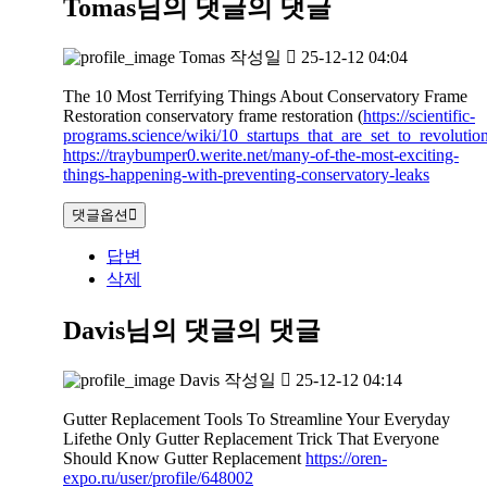
Tomas님의 댓글
의 댓글
Tomas
작성일
25-12-12 04:04
The 10 Most Terrifying Things About Conservatory Frame
Restoration conservatory frame restoration (
https://scientific-
programs.science/wiki/10_startups_that_are_set_to_revoluti
https://traybumper0.werite.net/many-of-the-most-exciting-
things-happening-with-preventing-conservatory-leaks
댓글옵션
답변
삭제
Davis님의 댓글
의 댓글
Davis
작성일
25-12-12 04:14
Gutter Replacement Tools To Streamline Your Everyday
Lifethe Only Gutter Replacement Trick That Everyone
Should Know Gutter Replacement
https://oren-
expo.ru/user/profile/648002