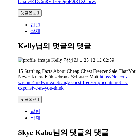
bar.de/KDCm8VTvSOqoF2t3TZCbrw/
댓글옵션
답변
삭제
Kelly님의 댓글
의 댓글
Kelly
작성일
25-12-12 02:59
15 Startling Facts About Cheap Chest Freezer Sale That You
Never Knew Kühlschrank Schwarz Matt
https://deleon-
wrenn-4.mdwrite.net/large-chest-freezer-price-its-not-as-
expensive-as-you-think
댓글옵션
답변
삭제
Skye Kabu님의 댓글
의 댓글