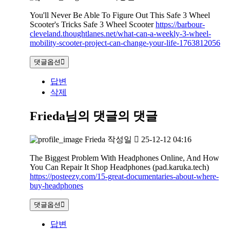
You'll Never Be Able To Figure Out This Safe 3 Wheel
Scooter's Tricks Safe 3 Wheel Scooter
https://barbour-
cleveland.thoughtlanes.net/what-can-a-weekly-3-wheel-
mobility-scooter-project-can-change-your-life-1763812056
댓글옵션
답변
삭제
Frieda님의 댓글
의 댓글
Frieda
작성일
25-12-12 04:16
The Biggest Problem With Headphones Online, And How
You Can Repair It Shop Headphones (pad.karuka.tech)
https://posteezy.com/15-great-documentaries-about-where-
buy-headphones
댓글옵션
답변