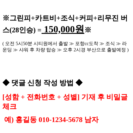
※
그린피
+
카트비
+조식
+커피+
리무진 버
150,000
원
스
(28
인승
) =
※
(
오전
5
시
50
분 시티원에서 출발
≫
포항
cc
도착
≫
조식
≫
라
운딩
≫
샤워 후 차량 탑승
≫
오후
2
시경 부산으로 출발예정
)
◆
댓글 신청 작성 방법
◆
[
성함
+
전화번호
+
성별
]
기재 후 비밀글
체크
예
)
홍길동
010-1234-5678
남자