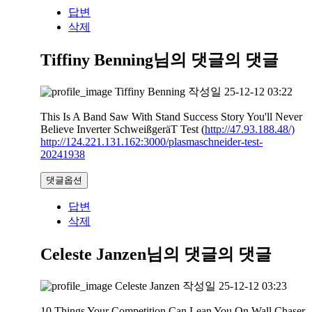
답변
삭제
Tiffiny Benning님의 댓글
의 댓글
Tiffiny Benning
작성일
25-12-12 03:22
This Is A Band Saw With Stand Success Story You'll Never
Believe Inverter SchweißgeräT Test (
http://47.93.188.48/)
http://124.221.131.162:3000/plasmaschneider-test-
20241938
댓글옵션
답변
삭제
Celeste Janzen님의 댓글
의 댓글
Celeste Janzen
작성일
25-12-12 03:23
10 Things Your Competition Can Lean You On Wall Chaser