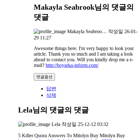
Makayla Seabrook님의 댓글
의
댓글
Makayla Seabroo…
작성일
26-01-
29 11:27
Awesome things here. I'm very happy to look your
article. Thank you so much and I am taking a look
ahead to contact you. Will you kindly drop me a e-
mail?
http://boyarka-inform.com/
댓글옵션
답변
삭제
Lela님의 댓글
의 댓글
Lela
작성일
25-12-12 03:32
5 Killer Quora Answers To Mitolyn Buy Mitolyn Buy