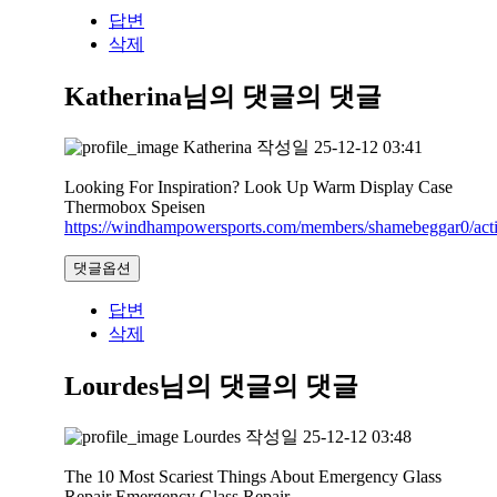
답변
삭제
Katherina님의 댓글
의 댓글
Katherina
작성일
25-12-12 03:41
Looking For Inspiration? Look Up Warm Display Case
Thermobox Speisen
https://windhampowersports.com/members/shamebeggar0/acti
댓글옵션
답변
삭제
Lourdes님의 댓글
의 댓글
Lourdes
작성일
25-12-12 03:48
The 10 Most Scariest Things About Emergency Glass
Repair Emergency Glass Repair