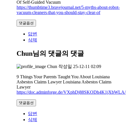
Of Self-Guided Vacuum
https://thumbtime3.bravejournal.net/5-myths-about-robot-
vacuum-cleaners-that-you-should-stay-clear-of
댓글옵션
답변
삭제
Chun님의 댓글
의 댓글
Chun
작성일
25-12-11 02:09
9 Things Your Parents Taught You About Louisiana
Asbestos Claims Lawyer Louisiana Asbestos Claims
Lawyer
https://doc.adminforge.de/VXphDj88SKODh4K1jXbWLA/
댓글옵션
답변
삭제