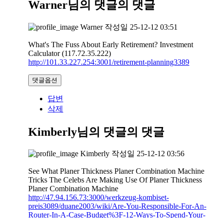
Warner님의 댓글
의 댓글
Warner
작성일
25-12-12 03:51
What's The Fuss About Early Retirement? Investment
Calculator (117.72.35.222)
http://101.33.227.254:3001/retirement-planning3389
댓글옵션
답변
삭제
Kimberly님의 댓글
의 댓글
Kimberly
작성일
25-12-12 03:56
See What Planer Thickness Planer Combination Machine
Tricks The Celebs Are Making Use Of Planer Thickness
Planer Combination Machine
http://47.94.156.73:3000/werkzeug-kombiset-
preis3089/duane2003/wiki/Are-You-Responsible-For-An-
Router-In-A-Case-Budget%3F-12-Ways-To-Spend-Your-