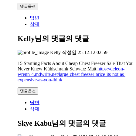
댓글옵션
답변
삭제
Kelly님의 댓글
의 댓글
Kelly
작성일
25-12-12 02:59
15 Startling Facts About Cheap Chest Freezer Sale That You
Never Knew Kühlschrank Schwarz Matt
https://deleon-
wrenn-4.mdwrite.net/large-chest-freezer-price-its-not-as-
expensive-as-you-think
댓글옵션
답변
삭제
Skye Kabu님의 댓글
의 댓글