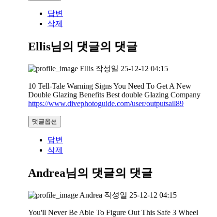
답변
삭제
Ellis님의 댓글
의 댓글
Ellis
작성일
25-12-12 04:15
10 Tell-Tale Warning Signs You Need To Get A New
Double Glazing Benefits Best double Glazing Company
https://www.divephotoguide.com/user/outputsail89
댓글옵션
답변
삭제
Andrea님의 댓글
의 댓글
Andrea
작성일
25-12-12 04:15
You'll Never Be Able To Figure Out This Safe 3 Wheel