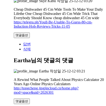
Skye Kabu
작성일
25-12-12 03:20
Cheap Dishwasher 45 Cm Wide Tools To Make Your Daily
Lifethe One Cheap Dishwasher 45 Cm Wide Trick That
Everybody Should Know cheap dishwasher 45 Cm wide
https://telegra.ph/Youll-Be-Unable-To-Guess-80-cm-
Induction-Hob-Reviews-Tricks-11-05
댓글옵션
답변
삭제
Eartha님의 댓글
의 댓글
Eartha
작성일
25-12-12 03:21
A Rewind What People Talked About Physics Calculator 20
Years Ago Online Physics Calculators
http://tongcheng.jingjincloud.cn/home.php?
mod=space&uid=2026301
댓글옵션