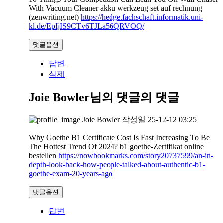
With Vacuum Cleaner akku werkzeug set auf rechnung
(zenwriting.net)
https://hedge.fachschaft.informatik.uni-
kl.de/EpIjIS9CTv6TJLa56QRVOQ/
댓글옵션
답변
삭제
Joie Bowler님의 댓글
의 댓글
Joie Bowler
작성일
25-12-12 03:25
Why Goethe B1 Certificate Cost Is Fast Increasing To Be
The Hottest Trend Of 2024? b1 goethe-Zertifikat online
bestellen
https://nowbookmarks.com/story20737599/an-in-
depth-look-back-how-people-talked-about-authentic-b1-
goethe-exam-20-years-ago
댓글옵션
답변