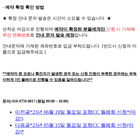
- 예약 확정 확인 방법
★
확정 안내 문자 발송은 시간이 소요될 수 있습니다
.
★
선착순 마감으로 진행되며
예약이 확정된 분들에게만
신청 시 기재해
주신 전화번호
로
안내 문자 발송 예정
입니다
.
안내문자에 기재된 계좌번호로 입금 부탁드립니다
. [
반드시 신청자 이
름으로 입금해주세요
.]
**예약자 중 코로나 확진자가 발생한 경우 또는 신청 인원이 부족한 경우에는 부득
이하게 3인 플레이로 진행될 수 있음을 알려드립니다**
문의) 010-9759-0017 (평일 09:00 ~ 18:00)
이전글
*23년 06월 19일 월요일 포항CC 월례회 신청*(마
감!)
다음글
*23년 05월 15일 월요일 포항CC 월례회 신청(마
감)*