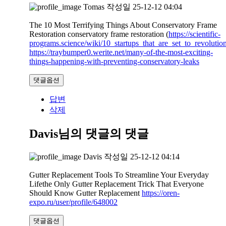
Tomas
작성일
25-12-12 04:04
The 10 Most Terrifying Things About Conservatory Frame
Restoration conservatory frame restoration (
https://scientific-
programs.science/wiki/10_startups_that_are_set_to_revoluti
https://traybumper0.werite.net/many-of-the-most-exciting-
things-happening-with-preventing-conservatory-leaks
댓글옵션
답변
삭제
Davis님의 댓글
의 댓글
Davis
작성일
25-12-12 04:14
Gutter Replacement Tools To Streamline Your Everyday
Lifethe Only Gutter Replacement Trick That Everyone
Should Know Gutter Replacement
https://oren-
expo.ru/user/profile/648002
댓글옵션