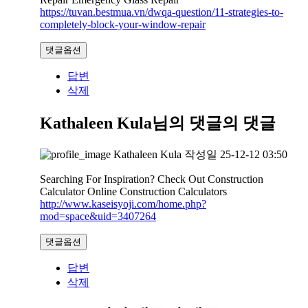
https://tuvan.bestmua.vn/dwqa-question/11-strategies-to-
completely-block-your-window-repair
댓글옵션
답변
삭제
Kathaleen Kula님의 댓글
의 댓글
Kathaleen Kula
작성일
25-12-12 03:50
Searching For Inspiration? Check Out Construction
Calculator Online Construction Calculators
http://www.kaseisyoji.com/home.php?
mod=space&uid=3407264
댓글옵션
답변
삭제