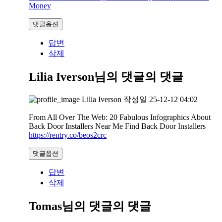
Money
댓글옵션
답변
삭제
Lilia Iverson님의 댓글
의 댓글
Lilia Iverson
작성일
25-12-12 04:02
From All Over The Web: 20 Fabulous Infographics About
Back Door Installers Near Me Find Back Door Installers
https://rentry.co/beos2crc
댓글옵션
답변
삭제
Tomas님의 댓글
의 댓글