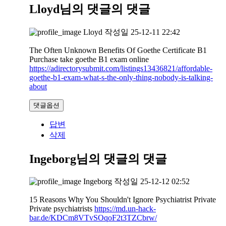
Lloyd님의 댓글
의 댓글
Lloyd
작성일
25-12-11 22:42
The Often Unknown Benefits Of Goethe Certificate B1
Purchase take goethe B1 exam online
https://adirectorysubmit.com/listings13436821/affordable-
goethe-b1-exam-what-s-the-only-thing-nobody-is-talking-
about
댓글옵션
답변
삭제
Ingeborg님의 댓글
의 댓글
Ingeborg
작성일
25-12-12 02:52
15 Reasons Why You Shouldn't Ignore Psychiatrist Private
Private psychiatrists
https://md.un-hack-
bar.de/KDCm8VTvSOqoF2t3TZCbrw/