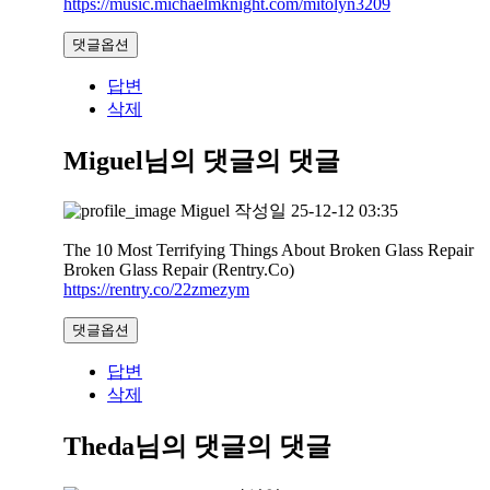
https://music.michaelmknight.com/mitolyn3209
댓글옵션
답변
삭제
Miguel님의 댓글
의 댓글
Miguel
작성일
25-12-12 03:35
The 10 Most Terrifying Things About Broken Glass Repair
Broken Glass Repair (Rentry.Co)
https://rentry.co/22zmezym
댓글옵션
답변
삭제
Theda님의 댓글
의 댓글