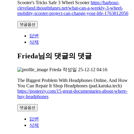
Scooter's Tricks Safe 3 Wheel Scooter
https://barbour-
cleveland.thoughtlanes.net/what-can-a-weekly-3-wheel-
mobility-scooter-project-can-change-your-life-1763812056
댓글옵션
답변
삭제
Frieda님의 댓글
의 댓글
Frieda
작성일
25-12-12 04:16
The Biggest Problem With Headphones Online, And How
You Can Repair It Shop Headphones (pad.karuka.tech)
https://posteezy.com/15-great-documentaries-about-where-
buy-headphones
댓글옵션
답변
삭제