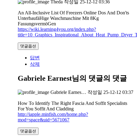
Theda
작성일
25-12-12 03:36
An All-Inclusive List Of Freezers Online Dos And Don'ts
UnterbaufäHige Waschmaschine Mit 8Kg
FassungsvermöGen
https://wiki.learning4you.org/index.php?
title=10_Graphics_Inspirational_About_Heat_Pump_Dryer_T
댓글옵션
답변
삭제
Gabriele Earnest님의 댓글
의 댓글
Gabriele Earnes…
작성일
25-12-12 03:37
How To Identify The Right Fascia And Soffit Specialists
For You Soffit And Cladding
http://iapple.minfish.com/home.php?
mod=space&uid=5671067
댓글옵션