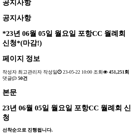
공지사항
공지사항
*23년 06월 05일 월요일 포항CC 월례회
신청*(마감!)
페이지 정보
작성자
최고관리자
작성일
23-05-22 10:00
조회
451,251회
댓글
50건
본문
23
년 06
월 05
일 월요일 포항
CC
월례회 신
청
선착순으로 진행됩니다
.