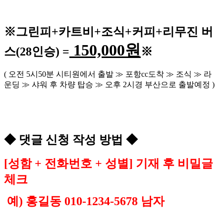
※
그린피
+
카트비
+조식
+커피+
리무진 버
150,000
원
스
(28
인승
) =
※
(
오전
5
시
50
분 시티원에서 출발
≫
포항
cc
도착
≫
조식
≫
라
운딩
≫
샤워 후 차량 탑승
≫
오후
2
시경 부산으로 출발예정
)
◆
댓글 신청 작성 방법
◆
[
성함
+
전화번호
+
성별
]
기재 후 비밀글
체크
예
)
홍길동
010-1234-5678
남자