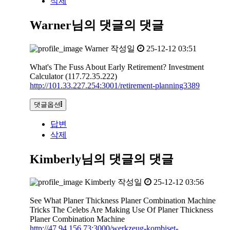
삭제
Warner님의 댓글
의 댓글
Warner
작성일
25-12-12 03:51
What's The Fuss About Early Retirement? Investment
Calculator (117.72.35.222)
http://101.33.227.254:3001/retirement-planning3389
댓글옵션
답변
삭제
Kimberly님의 댓글
의 댓글
Kimberly
작성일
25-12-12 03:56
See What Planer Thickness Planer Combination Machine
Tricks The Celebs Are Making Use Of Planer Thickness
Planer Combination Machine
http://47.94.156.73:3000/werkzeug-kombiset-