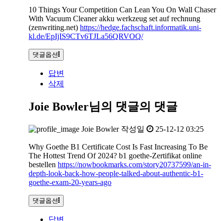
10 Things Your Competition Can Lean You On Wall Chaser
With Vacuum Cleaner akku werkzeug set auf rechnung
(zenwriting.net)
https://hedge.fachschaft.informatik.uni-
kl.de/EpIjIS9CTv6TJLa56QRVOQ/
댓글옵션
답변
삭제
Joie Bowler님의 댓글
의 댓글
Joie Bowler
작성일
25-12-12 03:25
Why Goethe B1 Certificate Cost Is Fast Increasing To Be
The Hottest Trend Of 2024? b1 goethe-Zertifikat online
bestellen
https://nowbookmarks.com/story20737599/an-in-
depth-look-back-how-people-talked-about-authentic-b1-
goethe-exam-20-years-ago
댓글옵션
답변