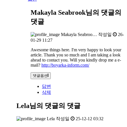
Makayla Seabrook님의 댓글
의
댓글
Makayla Seabroo…
작성일
26-
01-29 11:27
Awesome things here. I'm very happy to look your
article. Thank you so much and I am taking a look
ahead to contact you. Will you kindly drop me a e-
mail?
http://boyarka-inform.com/
댓글옵션
답변
삭제
Lela님의 댓글
의 댓글
Lela
작성일
25-12-12 03:32