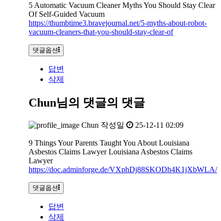
5 Automatic Vacuum Cleaner Myths You Should Stay Clear
Of Self-Guided Vacuum
https://thumbtime3.bravejournal.net/5-myths-about-robot-
vacuum-cleaners-that-you-should-stay-clear-of
댓글옵션
답변
삭제
Chun님의 댓글
의 댓글
Chun
작성일
25-12-11 02:09
9 Things Your Parents Taught You About Louisiana
Asbestos Claims Lawyer Louisiana Asbestos Claims
Lawyer
https://doc.adminforge.de/VXphDj88SKODh4K1jXbWLA/
댓글옵션
답변
삭제