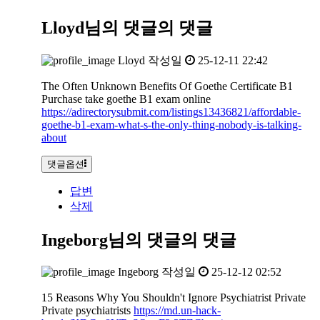
Lloyd님의 댓글
의 댓글
Lloyd
작성일
25-12-11 22:42
The Often Unknown Benefits Of Goethe Certificate B1
Purchase take goethe B1 exam online
https://adirectorysubmit.com/listings13436821/affordable-
goethe-b1-exam-what-s-the-only-thing-nobody-is-talking-
about
댓글옵션
답변
삭제
Ingeborg님의 댓글
의 댓글
Ingeborg
작성일
25-12-12 02:52
15 Reasons Why You Shouldn't Ignore Psychiatrist Private
Private psychiatrists
https://md.un-hack-