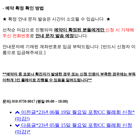
- 예약 확정 확인 방법
★
확정 안내 문자 발송은 시간이 소요될 수 있습니다
.
★
선착순 마감으로 진행되며
예약이 확정된 분들에게만
신청 시 기재해
주신 전화번호
로
안내 문자 발송 예정
입니다
.
안내문자에 기재된 계좌번호로 입금 부탁드립니다
. [
반드시 신청자 이
름으로 입금해주세요
.]
**예약자 중 코로나 확진자가 발생한 경우 또는 신청 인원이 부족한 경우에는 부득
이하게 3인 플레이로 진행될 수 있음을 알려드립니다**
문의) 010-9759-0017 (평일 09:00 ~ 18:00)
이전글
*23년 06월 19일 월요일 포항CC 월례회 신청*
(마감!)
다음글
*23년 05월 15일 월요일 포항CC 월례회 신청
(마감)*