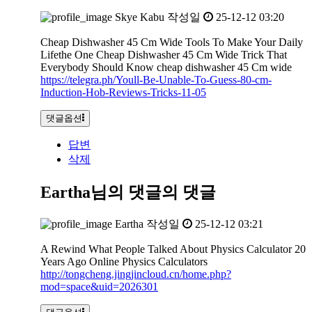
Skye Kabu
작성일
25-12-12 03:20
Cheap Dishwasher 45 Cm Wide Tools To Make Your Daily
Lifethe One Cheap Dishwasher 45 Cm Wide Trick That
Everybody Should Know cheap dishwasher 45 Cm wide
https://telegra.ph/Youll-Be-Unable-To-Guess-80-cm-
Induction-Hob-Reviews-Tricks-11-05
댓글옵션
답변
삭제
Eartha님의 댓글
의 댓글
Eartha
작성일
25-12-12 03:21
A Rewind What People Talked About Physics Calculator 20
Years Ago Online Physics Calculators
http://tongcheng.jingjincloud.cn/home.php?
mod=space&uid=2026301