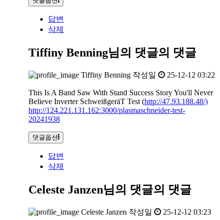
댓글옵션
답변
삭제
Tiffiny Benning님의 댓글
의 댓글
Tiffiny Benning
작성일
25-12-12 03:22
This Is A Band Saw With Stand Success Story You'll Never
Believe Inverter SchweißgeräT Test (
http://47.93.188.48/)
http://124.221.131.162:3000/plasmaschneider-test-
20241938
댓글옵션
답변
삭제
Celeste Janzen님의 댓글
의 댓글
Celeste Janzen
작성일
25-12-12 03:23