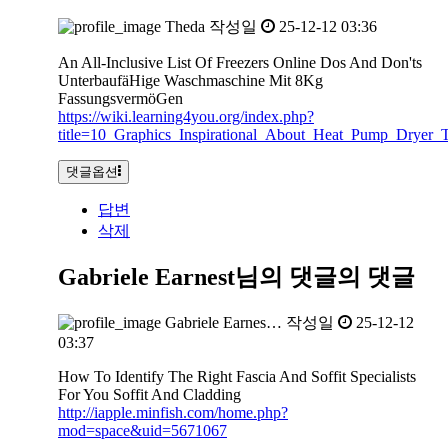
Theda
작성일
25-12-12 03:36
An All-Inclusive List Of Freezers Online Dos And Don'ts
UnterbaufäHige Waschmaschine Mit 8Kg
FassungsvermöGen
https://wiki.learning4you.org/index.php?
title=10_Graphics_Inspirational_About_Heat_Pump_Dryer_T
댓글옵션
답변
삭제
Gabriele Earnest님의 댓글
의 댓글
Gabriele Earnes…
작성일
25-12-12
03:37
How To Identify The Right Fascia And Soffit Specialists
For You Soffit And Cladding
http://iapple.minfish.com/home.php?
mod=space&uid=5671067