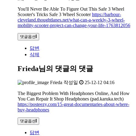
You'll Never Be Able To Figure Out This Safe 3 Wheel
Scooter's Tricks Safe 3 Wheel Scooter
https://barbour-
cleveland.thoughtlanes.net/what-can-a-weekly-3-wheel-
mobility-scooter-project-can-change-your-life-1763812056
댓글옵션
답변
삭제
Frieda님의 댓글
의 댓글
Frieda
작성일
25-12-12 04:16
The Biggest Problem With Headphones Online, And How
You Can Repair It Shop Headphones (pad.karuka.tech)
https://posteezy.com/15-great-documentaries-about-where-
buy-headphones
댓글옵션
답변