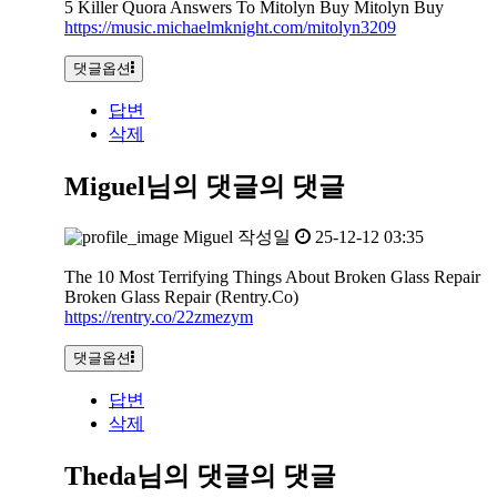
5 Killer Quora Answers To Mitolyn Buy Mitolyn Buy
https://music.michaelmknight.com/mitolyn3209
댓글옵션
답변
삭제
Miguel님의 댓글
의 댓글
Miguel
작성일
25-12-12 03:35
The 10 Most Terrifying Things About Broken Glass Repair
Broken Glass Repair (Rentry.Co)
https://rentry.co/22zmezym
댓글옵션
답변
삭제
Theda님의 댓글
의 댓글