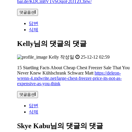
bar.de/KDCm8VTvSOqoF2t3TZCbrw/
댓글옵션
답변
삭제
Kelly님의 댓글
의 댓글
Kelly
작성일
25-12-12 02:59
15 Startling Facts About Cheap Chest Freezer Sale That You
Never Knew Kühlschrank Schwarz Matt
https://deleon-
wrenn-4.mdwrite.net/large-chest-freezer-price-its-not-as-
expensive-as-you-think
댓글옵션
답변
삭제
Skye Kabu님의 댓글
의 댓글