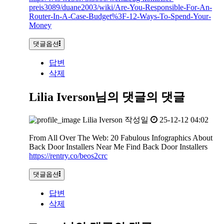
preis3089/duane2003/wiki/Are-You-Responsible-For-An-
Router-In-A-Case-Budget%3F-12-Ways-To-Spend-Your-
Money
댓글옵션
답변
삭제
Lilia Iverson님의 댓글
의 댓글
Lilia Iverson
작성일
25-12-12 04:02
From All Over The Web: 20 Fabulous Infographics About
Back Door Installers Near Me Find Back Door Installers
https://rentry.co/beos2crc
댓글옵션
답변
삭제