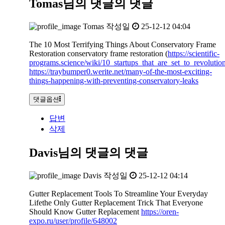
Tomas님의 댓글
의 댓글
Tomas
작성일
25-12-12 04:04
The 10 Most Terrifying Things About Conservatory Frame
Restoration conservatory frame restoration (
https://scientific-
programs.science/wiki/10_startups_that_are_set_to_revoluti
https://traybumper0.werite.net/many-of-the-most-exciting-
things-happening-with-preventing-conservatory-leaks
댓글옵션
답변
삭제
Davis님의 댓글
의 댓글
Davis
작성일
25-12-12 04:14
Gutter Replacement Tools To Streamline Your Everyday
Lifethe Only Gutter Replacement Trick That Everyone
Should Know Gutter Replacement
https://oren-
expo.ru/user/profile/648002