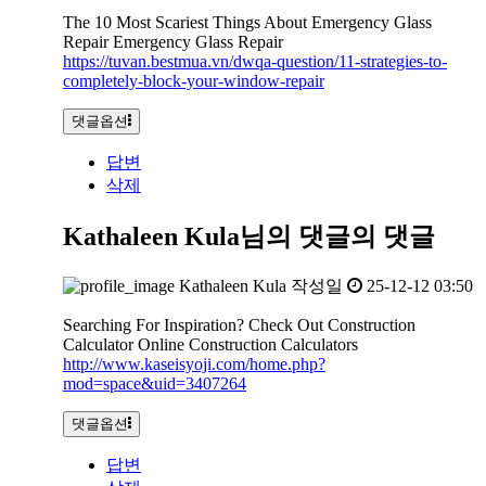
The 10 Most Scariest Things About Emergency Glass
Repair Emergency Glass Repair
https://tuvan.bestmua.vn/dwqa-question/11-strategies-to-
completely-block-your-window-repair
댓글옵션
답변
삭제
Kathaleen Kula님의 댓글
의 댓글
Kathaleen Kula
작성일
25-12-12 03:50
Searching For Inspiration? Check Out Construction
Calculator Online Construction Calculators
http://www.kaseisyoji.com/home.php?
mod=space&uid=3407264
댓글옵션
답변