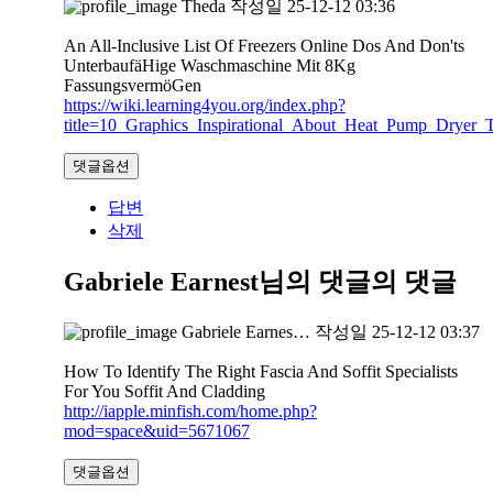
Theda
작성일
25-12-12 03:36
An All-Inclusive List Of Freezers Online Dos And Don'ts
UnterbaufäHige Waschmaschine Mit 8Kg
FassungsvermöGen
https://wiki.learning4you.org/index.php?
title=10_Graphics_Inspirational_About_Heat_Pump_Dryer_T
댓글옵션
답변
삭제
Gabriele Earnest님의 댓글
의 댓글
Gabriele Earnes…
작성일
25-12-12 03:37
How To Identify The Right Fascia And Soffit Specialists
For You Soffit And Cladding
http://iapple.minfish.com/home.php?
mod=space&uid=5671067
댓글옵션