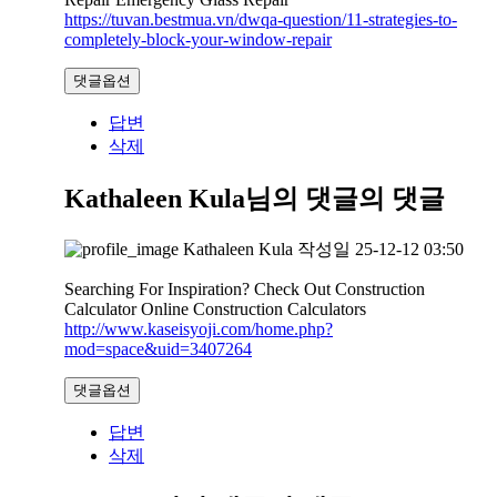
https://tuvan.bestmua.vn/dwqa-question/11-strategies-to-
completely-block-your-window-repair
댓글옵션
답변
삭제
Kathaleen Kula님의 댓글
의 댓글
Kathaleen Kula
작성일
25-12-12 03:50
Searching For Inspiration? Check Out Construction
Calculator Online Construction Calculators
http://www.kaseisyoji.com/home.php?
mod=space&uid=3407264
댓글옵션
답변
삭제