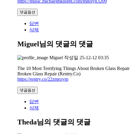
https://music.michaelmknight.com/mitolyn3209
댓글옵션
답변
삭제
Miguel님의 댓글
의 댓글
Miguel
작성일
25-12-12 03:35
The 10 Most Terrifying Things About Broken Glass Repair
Broken Glass Repair (Rentry.Co)
https://rentry.co/22zmezym
댓글옵션
답변
삭제
Theda님의 댓글
의 댓글