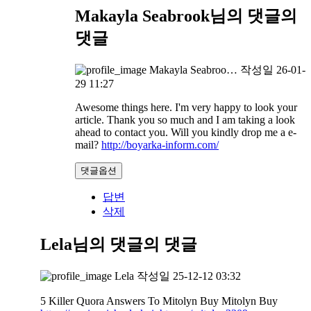
Makayla Seabrook님의 댓글
의
댓글
Makayla Seabroo…
작성일
26-01-
29 11:27
Awesome things here. I'm very happy to look your
article. Thank you so much and I am taking a look
ahead to contact you. Will you kindly drop me a e-
mail?
http://boyarka-inform.com/
댓글옵션
답변
삭제
Lela님의 댓글
의 댓글
Lela
작성일
25-12-12 03:32
5 Killer Quora Answers To Mitolyn Buy Mitolyn Buy