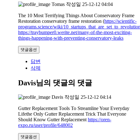
Tomas
작성일
25-12-12 04:04
The 10 Most Terrifying Things About Conservatory Frame
Restoration conservatory frame restoration (
https://scientific-
programs.science/wiki/10_startups_that_are_set_to_revoluti
https://traybumper0.werite.net/many-of-the-most-exciting-
things-happening-with-preventing-conservatory-leaks
댓글옵션
답변
삭제
Davis님의 댓글
의 댓글
Davis
작성일
25-12-12 04:14
Gutter Replacement Tools To Streamline Your Everyday
Lifethe Only Gutter Replacement Trick That Everyone
Should Know Gutter Replacement
https://oren-
expo.ru/user/profile/648002
댓글옵션