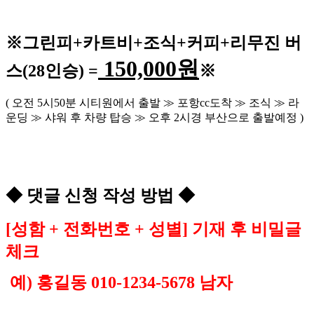
※
그린피
+
카트비
+조식
+커피+
리무진 버
150,000
원
스
(28
인승
) =
※
(
오전
5
시
50
분 시티원에서 출발
≫
포항
cc
도착
≫
조식
≫
라
운딩
≫
샤워 후 차량 탑승
≫
오후
2
시경 부산으로 출발예정
)
◆
댓글 신청 작성 방법
◆
[
성함
+
전화번호
+
성별
]
기재 후 비밀글
체크
예
)
홍길동
010-1234-5678
남자