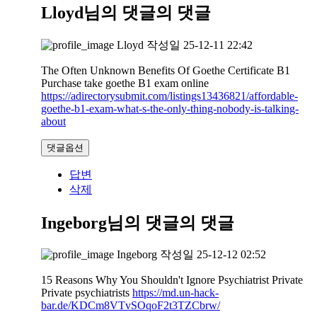
Lloyd님의 댓글
의 댓글
Lloyd
작성일
25-12-11 22:42
The Often Unknown Benefits Of Goethe Certificate B1
Purchase take goethe B1 exam online
https://adirectorysubmit.com/listings13436821/affordable-
goethe-b1-exam-what-s-the-only-thing-nobody-is-talking-
about
댓글옵션
답변
삭제
Ingeborg님의 댓글
의 댓글
Ingeborg
작성일
25-12-12 02:52
15 Reasons Why You Shouldn't Ignore Psychiatrist Private
Private psychiatrists
https://md.un-hack-
bar.de/KDCm8VTvSOqoF2t3TZCbrw/