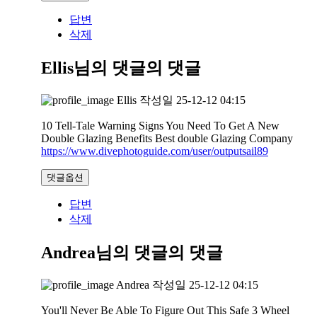
답변
삭제
Ellis님의 댓글
의 댓글
Ellis
작성일
25-12-12 04:15
10 Tell-Tale Warning Signs You Need To Get A New
Double Glazing Benefits Best double Glazing Company
https://www.divephotoguide.com/user/outputsail89
댓글옵션
답변
삭제
Andrea님의 댓글
의 댓글
Andrea
작성일
25-12-12 04:15
You'll Never Be Able To Figure Out This Safe 3 Wheel