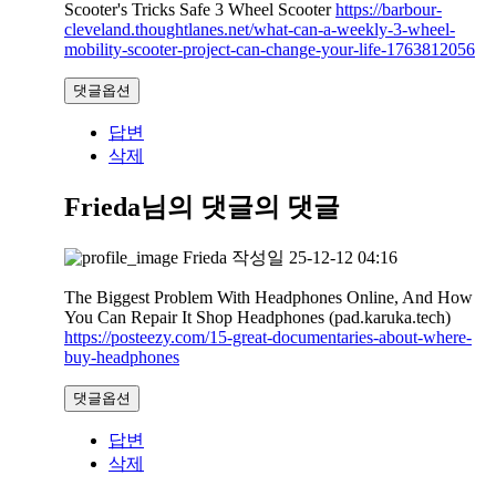
Scooter's Tricks Safe 3 Wheel Scooter
https://barbour-
cleveland.thoughtlanes.net/what-can-a-weekly-3-wheel-
mobility-scooter-project-can-change-your-life-1763812056
댓글옵션
답변
삭제
Frieda님의 댓글
의 댓글
Frieda
작성일
25-12-12 04:16
The Biggest Problem With Headphones Online, And How
You Can Repair It Shop Headphones (pad.karuka.tech)
https://posteezy.com/15-great-documentaries-about-where-
buy-headphones
댓글옵션
답변
삭제