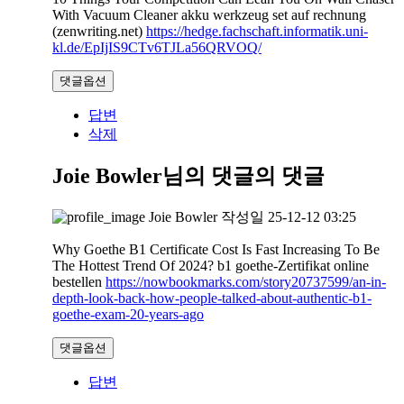
With Vacuum Cleaner akku werkzeug set auf rechnung
(zenwriting.net)
https://hedge.fachschaft.informatik.uni-
kl.de/EpIjIS9CTv6TJLa56QRVOQ/
댓글옵션
답변
삭제
Joie Bowler님의 댓글
의 댓글
Joie Bowler
작성일
25-12-12 03:25
Why Goethe B1 Certificate Cost Is Fast Increasing To Be
The Hottest Trend Of 2024? b1 goethe-Zertifikat online
bestellen
https://nowbookmarks.com/story20737599/an-in-
depth-look-back-how-people-talked-about-authentic-b1-
goethe-exam-20-years-ago
댓글옵션
답변