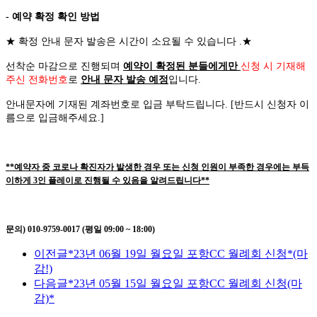
- 예약 확정 확인 방법
★
확정 안내 문자 발송은 시간이 소요될 수 있습니다
.
★
선착순 마감으로 진행되며
예약이 확정된 분들에게만
신청 시 기재해
주신 전화번호
로
안내 문자 발송 예정
입니다
.
안내문자에 기재된 계좌번호로 입금 부탁드립니다
. [
반드시 신청자 이
름으로 입금해주세요
.]
**예약자 중 코로나 확진자가 발생한 경우 또는 신청 인원이 부족한 경우에는 부득
이하게 3인 플레이로 진행될 수 있음을 알려드립니다**
문의) 010-9759-0017 (평일 09:00 ~ 18:00)
이전글
*23년 06월 19일 월요일 포항CC 월례회 신청*(마
감!)
다음글
*23년 05월 15일 월요일 포항CC 월례회 신청(마
감)*