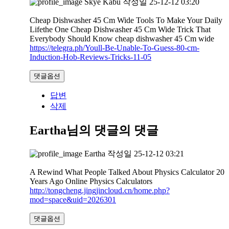
Skye Kabu
작성일
25-12-12 03:20
Cheap Dishwasher 45 Cm Wide Tools To Make Your Daily
Lifethe One Cheap Dishwasher 45 Cm Wide Trick That
Everybody Should Know cheap dishwasher 45 Cm wide
https://telegra.ph/Youll-Be-Unable-To-Guess-80-cm-
Induction-Hob-Reviews-Tricks-11-05
댓글옵션
답변
삭제
Eartha님의 댓글
의 댓글
Eartha
작성일
25-12-12 03:21
A Rewind What People Talked About Physics Calculator 20
Years Ago Online Physics Calculators
http://tongcheng.jingjincloud.cn/home.php?
mod=space&uid=2026301
댓글옵션