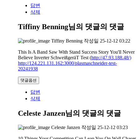
답변
삭제
Tiffiny Benning님의 댓글
의 댓글
Tiffiny Benning
작성일
25-12-12 03:22
This Is A Band Saw With Stand Success Story You'll Never
Believe Inverter SchweißgeräT Test (
http://47.93.188.48/)
http://124.221.131.162:3000/plasmaschneider-test-
20241938
댓글옵션
답변
삭제
Celeste Janzen님의 댓글
의 댓글
Celeste Janzen
작성일
25-12-12 03:23
10 Things Your Competition Can Lean You On Wall Chaser