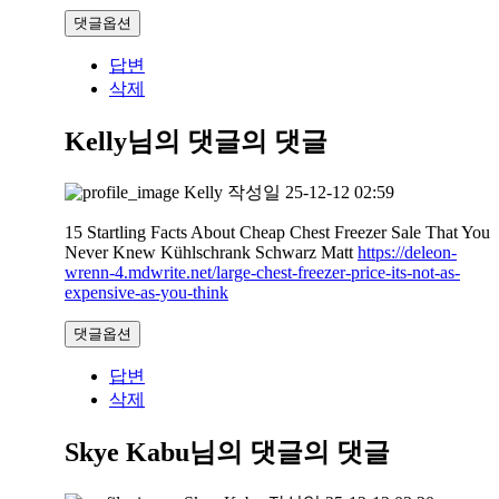
댓글옵션
답변
삭제
Kelly님의 댓글
의 댓글
Kelly
작성일
25-12-12 02:59
15 Startling Facts About Cheap Chest Freezer Sale That You
Never Knew Kühlschrank Schwarz Matt
https://deleon-
wrenn-4.mdwrite.net/large-chest-freezer-price-its-not-as-
expensive-as-you-think
댓글옵션
답변
삭제
Skye Kabu님의 댓글
의 댓글