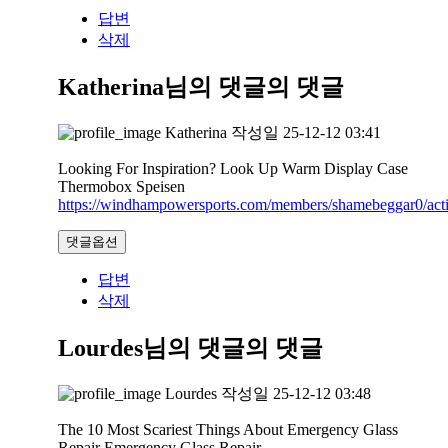
답변
삭제
Katherina님의 댓글
의 댓글
Katherina
작성일
25-12-12 03:41
Looking For Inspiration? Look Up Warm Display Case
Thermobox Speisen
https://windhampowersports.com/members/shamebeggar0/acti
댓글옵션
답변
삭제
Lourdes님의 댓글
의 댓글
Lourdes
작성일
25-12-12 03:48
The 10 Most Scariest Things About Emergency Glass
Repair Emergency Glass Repair