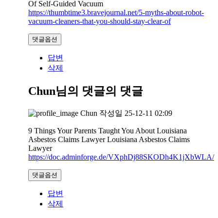
Of Self-Guided Vacuum
https://thumbtime3.bravejournal.net/5-myths-about-robot-
vacuum-cleaners-that-you-should-stay-clear-of
댓글옵션
답변
삭제
Chun님의 댓글
의 댓글
Chun
작성일
25-12-11 02:09
9 Things Your Parents Taught You About Louisiana
Asbestos Claims Lawyer Louisiana Asbestos Claims
Lawyer
https://doc.adminforge.de/VXphDj88SKODh4K1jXbWLA/
댓글옵션
답변
삭제