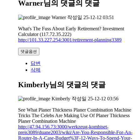
Warner님의 댓글
의 댓글
Warner
작성일
25-12-12 03:51
What's The Fuss About Early Retirement? Investment
Calculator (117.72.35.222)
http://101.33.227.254:3001/retirement-planning3389
댓글옵션
답변
삭제
Kimberly님의 댓글
의 댓글
Kimberly
작성일
25-12-12 03:56
See What Planer Thickness Planer Combination Machine
Tricks The Celebs Are Making Use Of Planer Thickness
Planer Combination Machine
http://47.94.156.73:3000/werkzeug-kombiset-
preis3089/duane2003/wiki/Are-You-Responsible-For-An-
Router-In-A-Case-Budget%3F-12-Ways-To-Spend-Your-