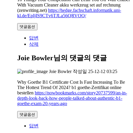
With Vacuum Cleaner akku werkzeug set auf rechnung
(zenwriting.net)
https://hedge.fachschaft.informatik.uni-
kl.de/EpIjIS9CTv6TJLa56QRVOQ/
댓글옵션
답변
삭제
Joie Bowler님의 댓글
의 댓글
Joie Bowler
작성일
25-12-12 03:25
Why Goethe B1 Certificate Cost Is Fast Increasing To Be
The Hottest Trend Of 2024? b1 goethe-Zertifikat online
bestellen
https://nowbookmarks.com/story20737599/an-in-
depth-look-back-how-people-talked-about-authentic-b1-
goethe-exam-20-years-ago
댓글옵션
답변