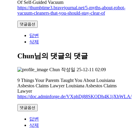
Of Self-Guided Vacuum
https://thumbtime3.bravejournal.net/5-myths-about-robot-
vacuum-cleaners-that-you-should-stay-clear-of
댓글옵션
답변
삭제
Chun님의 댓글
의 댓글
Chun
작성일
25-12-11 02:09
9 Things Your Parents Taught You About Louisiana
Asbestos Claims Lawyer Louisiana Asbestos Claims
Lawyer
https://doc.adminforge.de/VXphDj88SKODh4K1jXbWLA/
댓글옵션
답변
삭제