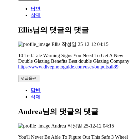
답변
삭제
Ellis님의 댓글
의 댓글
Ellis
작성일
25-12-12 04:15
10 Tell-Tale Warning Signs You Need To Get A New
Double Glazing Benefits Best double Glazing Company
https://www.divephotoguide.com/user/outputsail89
댓글옵션
답변
삭제
Andrea님의 댓글
의 댓글
Andrea
작성일
25-12-12 04:15
You'll Never Be Able To Figure Out This Safe 3 Wheel