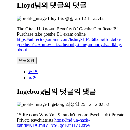
Lloyd님의 댓글
의 댓글
Lloyd
작성일
25-12-11 22:42
The Often Unknown Benefits Of Goethe Certificate B1
Purchase take goethe B1 exam online
https://adirectorysubmit.com/listings13436821/affordable-
goethe-b1-exam-what-s-the-only-thing-nobody-is-talking-
about
댓글옵션
답변
삭제
Ingeborg님의 댓글
의 댓글
Ingeborg
작성일
25-12-12 02:52
15 Reasons Why You Shouldn't Ignore Psychiatrist Private
Private psychiatrists
https://md.un-hack-
bar.de/KDCm8VTvSOqoF2t3TZCbrw/