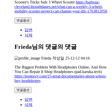
Scooter's Tricks Safe 3 Wheel Scooter
https://barbour-
cleveland.thoughtlanes.net/what-can-a-weekly-3-wheel-
mobility-scooter-project-can-change-your-life-1763812056
댓글옵션
답변
삭제
Frieda님의 댓글
의 댓글
Frieda
작성일
25-12-12 04:16
The Biggest Problem With Headphones Online, And How
You Can Repair It Shop Headphones (pad.karuka.tech)
https://posteezy.com/15-great-documentaries-about-where-
buy-headphones
댓글옵션
답변
삭제