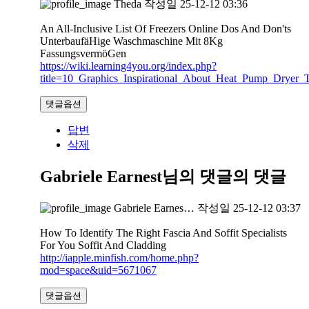
Theda
작성일
25-12-12 03:36
An All-Inclusive List Of Freezers Online Dos And Don'ts
UnterbaufäHige Waschmaschine Mit 8Kg
FassungsvermöGen
https://wiki.learning4you.org/index.php?
title=10_Graphics_Inspirational_About_Heat_Pump_Dryer_T
댓글옵션
답변
삭제
Gabriele Earnest님의 댓글
의 댓글
Gabriele Earnes…
작성일
25-12-12 03:37
How To Identify The Right Fascia And Soffit Specialists
For You Soffit And Cladding
http://iapple.minfish.com/home.php?
mod=space&uid=5671067
댓글옵션