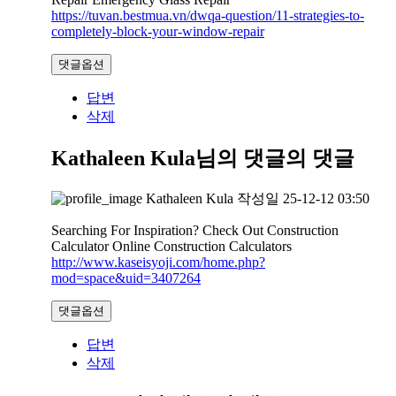
https://tuvan.bestmua.vn/dwqa-question/11-strategies-to-
completely-block-your-window-repair
댓글옵션
답변
삭제
Kathaleen Kula님의 댓글
의 댓글
Kathaleen Kula
작성일
25-12-12 03:50
Searching For Inspiration? Check Out Construction
Calculator Online Construction Calculators
http://www.kaseisyoji.com/home.php?
mod=space&uid=3407264
댓글옵션
답변
삭제