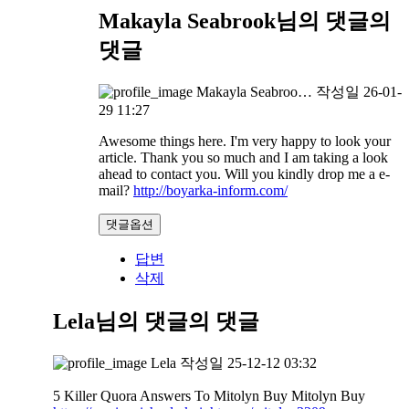
Makayla Seabrook님의 댓글
의
댓글
Makayla Seabroo…
작성일
26-01-
29 11:27
Awesome things here. I'm very happy to look your
article. Thank you so much and I am taking a look
ahead to contact you. Will you kindly drop me a e-
mail?
http://boyarka-inform.com/
댓글옵션
답변
삭제
Lela님의 댓글
의 댓글
Lela
작성일
25-12-12 03:32
5 Killer Quora Answers To Mitolyn Buy Mitolyn Buy