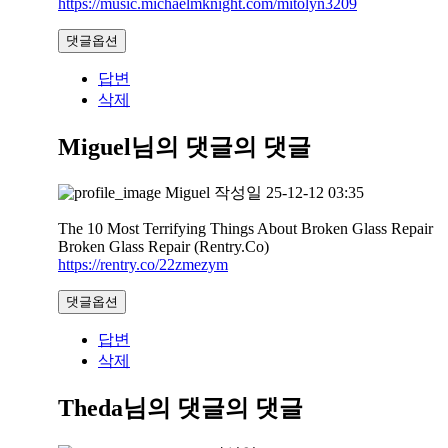
https://music.michaelmknight.com/mitolyn3209
댓글옵션
답변
삭제
Miguel님의 댓글
의 댓글
Miguel
작성일
25-12-12 03:35
The 10 Most Terrifying Things About Broken Glass Repair
Broken Glass Repair (Rentry.Co)
https://rentry.co/22zmezym
댓글옵션
답변
삭제
Theda님의 댓글
의 댓글