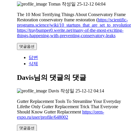
Tomas
작성일
25-12-12 04:04
The 10 Most Terrifying Things About Conservatory Frame
Restoration conservatory frame restoration (
https://scientific-
programs.science/wiki/10_startups_that_are_set_to_revoluti
https://traybumper0.werite.net/many-of-the-most-exciting-
things-happening-with-preventing-conservatory-leaks
댓글옵션
답변
삭제
Davis님의 댓글
의 댓글
Davis
작성일
25-12-12 04:14
Gutter Replacement Tools To Streamline Your Everyday
Lifethe Only Gutter Replacement Trick That Everyone
Should Know Gutter Replacement
https://oren-
expo.ru/user/profile/648002
댓글옵션