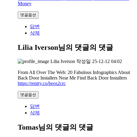
Money
댓글옵션
답변
삭제
Lilia Iverson님의 댓글
의 댓글
Lilia Iverson
작성일
25-12-12 04:02
From All Over The Web: 20 Fabulous Infographics About
Back Door Installers Near Me Find Back Door Installers
https://rentry.co/beos2crc
댓글옵션
답변
삭제
Tomas님의 댓글
의 댓글