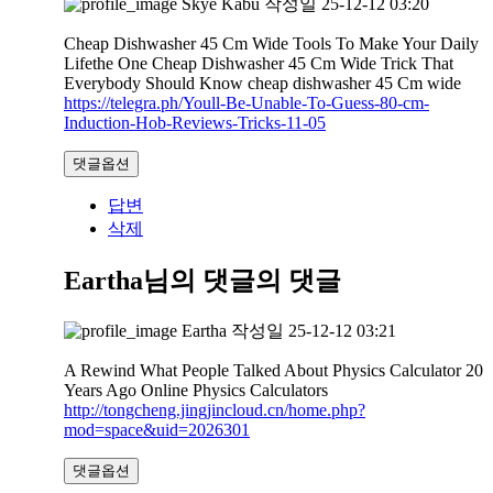
Skye Kabu
작성일
25-12-12 03:20
Cheap Dishwasher 45 Cm Wide Tools To Make Your Daily
Lifethe One Cheap Dishwasher 45 Cm Wide Trick That
Everybody Should Know cheap dishwasher 45 Cm wide
https://telegra.ph/Youll-Be-Unable-To-Guess-80-cm-
Induction-Hob-Reviews-Tricks-11-05
댓글옵션
답변
삭제
Eartha님의 댓글
의 댓글
Eartha
작성일
25-12-12 03:21
A Rewind What People Talked About Physics Calculator 20
Years Ago Online Physics Calculators
http://tongcheng.jingjincloud.cn/home.php?
mod=space&uid=2026301
댓글옵션