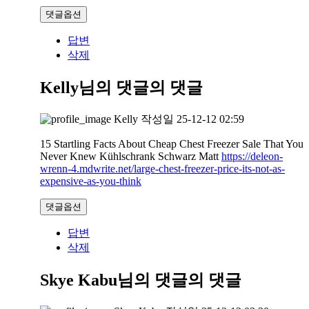
댓글옵션
답변
삭제
Kelly님의 댓글
의 댓글
Kelly
작성일
25-12-12 02:59
15 Startling Facts About Cheap Chest Freezer Sale That You
Never Knew Kühlschrank Schwarz Matt
https://deleon-
wrenn-4.mdwrite.net/large-chest-freezer-price-its-not-as-
expensive-as-you-think
댓글옵션
답변
삭제
Skye Kabu님의 댓글
의 댓글