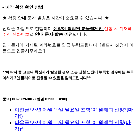
- 예약 확정 확인 방법
★
확정 안내 문자 발송은 시간이 소요될 수 있습니다
.
★
선착순 마감으로 진행되며
예약이 확정된 분들에게만
신청 시 기재해
주신 전화번호
로
안내 문자 발송 예정
입니다
.
안내문자에 기재된 계좌번호로 입금 부탁드립니다
. [
반드시 신청자 이
름으로 입금해주세요
.]
**예약자 중 코로나 확진자가 발생한 경우 또는 신청 인원이 부족한 경우에는 부득
이하게 3인 플레이로 진행될 수 있음을 알려드립니다**
문의) 010-9759-0017 (평일 09:00 ~ 18:00)
이전글
*23년 06월 19일 월요일 포항CC 월례회 신청*(마
감!)
다음글
*23년 05월 15일 월요일 포항CC 월례회 신청(마
감)*