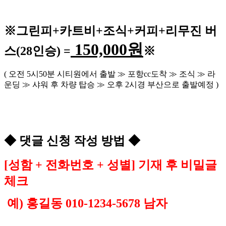
※
그린피
+
카트비
+조식
+커피+
리무진 버
150,000
원
스
(28
인승
) =
※
(
오전
5
시
50
분 시티원에서 출발
≫
포항
cc
도착
≫
조식
≫
라
운딩
≫
샤워 후 차량 탑승
≫
오후
2
시경 부산으로 출발예정
)
◆
댓글 신청 작성 방법
◆
[
성함
+
전화번호
+
성별
]
기재 후 비밀글
체크
예
)
홍길동
010-1234-5678
남자