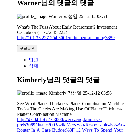
Warner님의 댓글
의 댓글
Warner
작성일
25-12-12 03:51
What's The Fuss About Early Retirement? Investment
Calculator (117.72.35.222)
http://101.33.227.254:3001/retirement-planning3389
댓글옵션
답변
삭제
Kimberly님의 댓글
의 댓글
Kimberly
작성일
25-12-12 03:56
See What Planer Thickness Planer Combination Machine
Tricks The Celebs Are Making Use Of Planer Thickness
Planer Combination Machine
http://47.94.156.73:3000/werkzeug-kombiset-
preis3089/duane2003/wiki/Are-You-Responsible-For-An-
Router-In-A-Case-Budget%3F-12-Ways-To-Spend-Your-