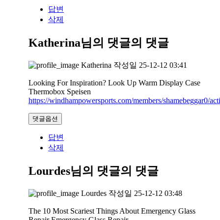
답변
삭제
Katherina님의 댓글
의 댓글
Katherina
작성일
25-12-12 03:41
Looking For Inspiration? Look Up Warm Display Case
Thermobox Speisen
https://windhampowersports.com/members/shamebeggar0/acti
댓글옵션
답변
삭제
Lourdes님의 댓글
의 댓글
Lourdes
작성일
25-12-12 03:48
The 10 Most Scariest Things About Emergency Glass
Repair Emergency Glass Repair