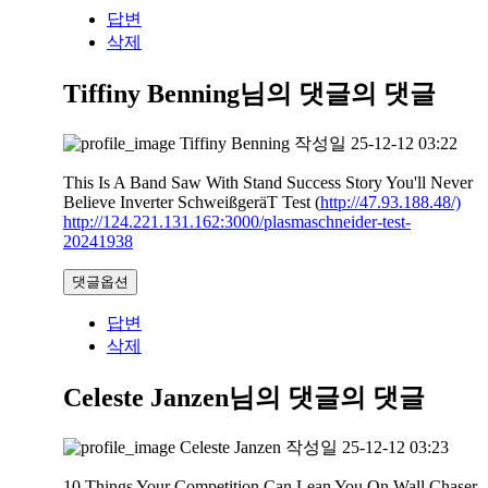
답변
삭제
Tiffiny Benning님의 댓글
의 댓글
Tiffiny Benning
작성일
25-12-12 03:22
This Is A Band Saw With Stand Success Story You'll Never
Believe Inverter SchweißgeräT Test (
http://47.93.188.48/)
http://124.221.131.162:3000/plasmaschneider-test-
20241938
댓글옵션
답변
삭제
Celeste Janzen님의 댓글
의 댓글
Celeste Janzen
작성일
25-12-12 03:23
10 Things Your Competition Can Lean You On Wall Chaser