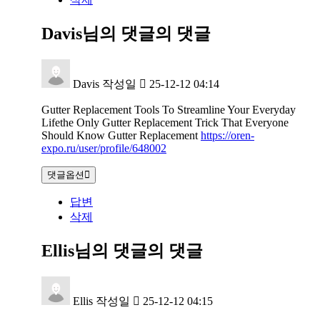
Davis님의 댓글
의 댓글
Davis
작성일
25-12-12 04:14
Gutter Replacement Tools To Streamline Your Everyday
Lifethe Only Gutter Replacement Trick That Everyone
Should Know Gutter Replacement
https://oren-
expo.ru/user/profile/648002
댓글옵션
답변
삭제
Ellis님의 댓글
의 댓글
Ellis
작성일
25-12-12 04:15