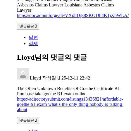
Asbestos Claims Lawyer Louisiana Asbestos Claims
Lawyer
https://doc.adminforge.de/VXphDj88SKODh4K1jXbWLA/
댓글옵션
답변
삭제
Lloyd님의 댓글
의 댓글
Lloyd
작성일
25-12-11 22:42
The Often Unknown Benefits Of Goethe Certificate B1
Purchase take goethe B1 exam online
https://adirectorysubmit.com/listings13436821/affordable-
goethe-b1-exam-what-s-the-only-thing-nobody-is-talking-
about
댓글옵션