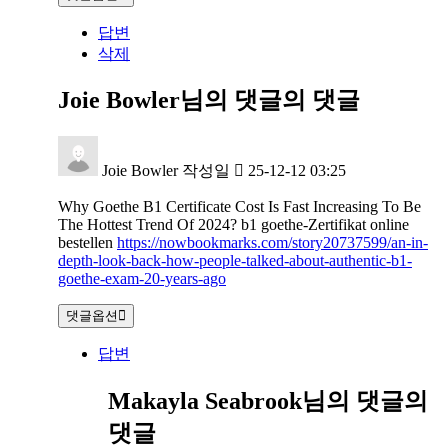
답변
삭제
Joie Bowler님의 댓글
의 댓글
Joie Bowler
작성일
25-12-12 03:25
Why Goethe B1 Certificate Cost Is Fast Increasing To Be
The Hottest Trend Of 2024? b1 goethe-Zertifikat online
bestellen
https://nowbookmarks.com/story20737599/an-in-
depth-look-back-how-people-talked-about-authentic-b1-
goethe-exam-20-years-ago
댓글옵션
답변
Makayla Seabrook님의 댓글
의
댓글