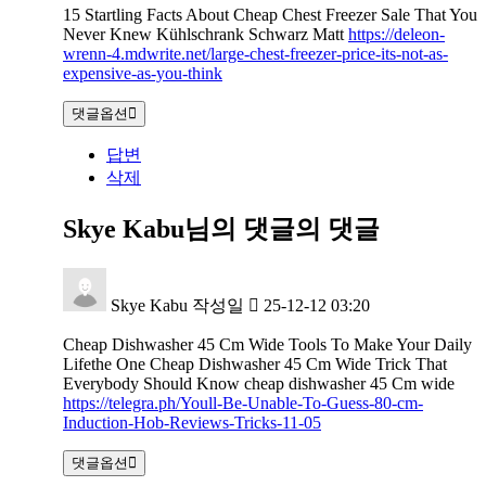
15 Startling Facts About Cheap Chest Freezer Sale That You
Never Knew Kühlschrank Schwarz Matt
https://deleon-
wrenn-4.mdwrite.net/large-chest-freezer-price-its-not-as-
expensive-as-you-think
댓글옵션
답변
삭제
Skye Kabu님의 댓글
의 댓글
Skye Kabu
작성일
25-12-12 03:20
Cheap Dishwasher 45 Cm Wide Tools To Make Your Daily
Lifethe One Cheap Dishwasher 45 Cm Wide Trick That
Everybody Should Know cheap dishwasher 45 Cm wide
https://telegra.ph/Youll-Be-Unable-To-Guess-80-cm-
Induction-Hob-Reviews-Tricks-11-05
댓글옵션