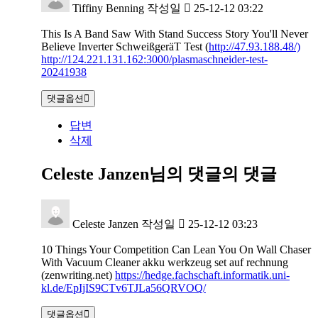
Tiffiny Benning
작성일
25-12-12 03:22
This Is A Band Saw With Stand Success Story You'll Never
Believe Inverter SchweißgeräT Test (
http://47.93.188.48/)
http://124.221.131.162:3000/plasmaschneider-test-
20241938
댓글옵션
답변
삭제
Celeste Janzen님의 댓글
의 댓글
Celeste Janzen
작성일
25-12-12 03:23
10 Things Your Competition Can Lean You On Wall Chaser
With Vacuum Cleaner akku werkzeug set auf rechnung
(zenwriting.net)
https://hedge.fachschaft.informatik.uni-
kl.de/EpIjIS9CTv6TJLa56QRVOQ/
댓글옵션