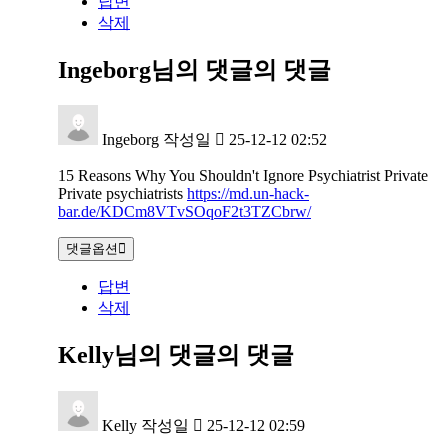
답변
삭제
Ingeborg님의 댓글
의 댓글
Ingeborg
작성일
25-12-12 02:52
15 Reasons Why You Shouldn't Ignore Psychiatrist Private
Private psychiatrists
https://md.un-hack-
bar.de/KDCm8VTvSOqoF2t3TZCbrw/
댓글옵션
답변
삭제
Kelly님의 댓글
의 댓글
Kelly
작성일
25-12-12 02:59