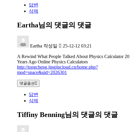
답변
삭제
Eartha님의 댓글
의 댓글
Eartha
작성일
25-12-12 03:21
A Rewind What People Talked About Physics Calculator 20
Years Ago Online Physics Calculators
http://tongcheng.jingjincloud.cn/home.php?
mod=space&uid=2026301
댓글옵션
답변
삭제
Tiffiny Benning님의 댓글
의 댓글