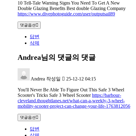
10 Tell-Tale Warning Signs You Need To Get A New
Double Glazing Benefits Best double Glazing Company
https://www.divephotoguide.com/user/outputsail89
댓글옵션
답변
삭제
Andrea님의 댓글
의 댓글
Andrea
작성일
25-12-12 04:15
You'll Never Be Able To Figure Out This Safe 3 Wheel
Scooter's Tricks Safe 3 Wheel Scooter
https://barbour-
cleveland.thoughtlanes.net/what-can-a-weekly-3-wheel-
mobility-scooter-project-can-change-your-life-1763812056
댓글옵션
답변
삭제