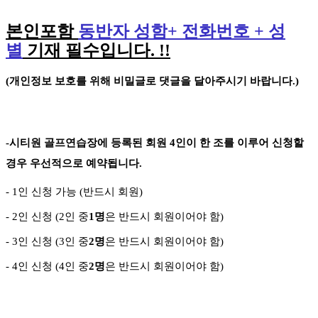
본인포함
동반자 성함
+
전화번호
+
성
별
기재 필수입니다
. !!
(
개인정보 보호를 위해 비밀글로 댓글을 달아주시기 바랍니다
.)
-
시티원 골프연습장에 등록된 회원
4
인이 한 조를 이루어 신청할
경우 우선적으로 예약됩니다
.
- 1
인 신청 가능
(
반드시 회원
)
- 2
인 신청
(2
인 중
1
명
은 반드시 회원이어야 함
)
- 3
인 신청
(3
인 중
2
명
은 반드시 회원이어야 함
)
-
4
인 신청
(4
인 중
2
명
은 반드시 회원이어야 함
)