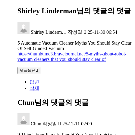
Shirley Linderman님의 댓글
의 댓글
Shirley Linderm…
작성일
25-11-30 06:54
5 Automatic Vacuum Cleaner Myths You Should Stay Clear
Of Self-Guided Vacuum
https://thumbtime3.bravejournal.net/5-myths-about-robot-
vacuum-cleaners-that-you-should-stay-clear-of
댓글옵션
답변
삭제
Chun님의 댓글
의 댓글
Chun
작성일
25-12-11 02:09
9 Things Your Parents Taught You About Louisiana