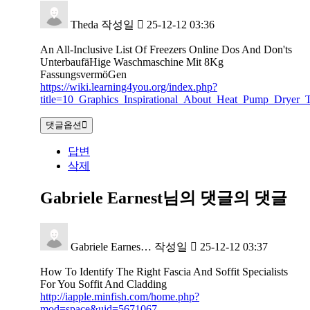
Theda
작성일
25-12-12 03:36
An All-Inclusive List Of Freezers Online Dos And Don'ts
UnterbaufäHige Waschmaschine Mit 8Kg
FassungsvermöGen
https://wiki.learning4you.org/index.php?
title=10_Graphics_Inspirational_About_Heat_Pump_Dryer_T
댓글옵션
답변
삭제
Gabriele Earnest님의 댓글
의 댓글
Gabriele Earnes…
작성일
25-12-12 03:37
How To Identify The Right Fascia And Soffit Specialists
For You Soffit And Cladding
http://iapple.minfish.com/home.php?
mod=space&uid=5671067