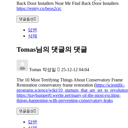
Back Door Installers Near Me Find Back Door Installers
https://rentry.co/beos2crc
댓글옵션
답변
삭제
Tomas님의 댓글
의 댓글
Tomas
작성일
25-12-12 04:04
The 10 Most Terrifying Things About Conservatory Frame
Restoration conservatory frame restoration (
https://scientific-
programs.science/wiki/10_startups_that_are_set_to_revoluti
https://traybumper0.werite.net/many-of-the-most-exciting-
things-happening-with-preventing-conservatory-leaks
댓글옵션
답변
삭제