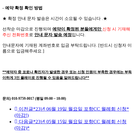
- 예약 확정 확인 방법
★
확정 안내 문자 발송은 시간이 소요될 수 있습니다
.
★
선착순 마감으로 진행되며
예약이 확정된 분들에게만
신청 시 기재해
주신 전화번호
로
안내 문자 발송 예정
입니다
.
안내문자에 기재된 계좌번호로 입금 부탁드립니다
. [
반드시 신청자 이
름으로 입금해주세요
.]
**예약자 중 코로나 확진자가 발생한 경우 또는 신청 인원이 부족한 경우에는 부득
이하게 3인 플레이로 진행될 수 있음을 알려드립니다**
문의) 010-9759-0017 (평일 09:00 ~ 18:00)
이전글
*23년 06월 19일 월요일 포항CC 월례회 신청*
(마감!)
다음글
*23년 05월 15일 월요일 포항CC 월례회 신청
(마감)*