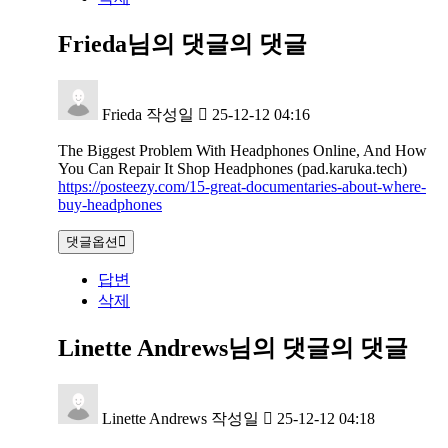
Frieda님의 댓글
의 댓글
Frieda
작성일
25-12-12 04:16
The Biggest Problem With Headphones Online, And How
You Can Repair It Shop Headphones (pad.karuka.tech)
https://posteezy.com/15-great-documentaries-about-where-
buy-headphones
댓글옵션
답변
삭제
Linette Andrews님의 댓글
의 댓글
Linette Andrews
작성일
25-12-12 04:18