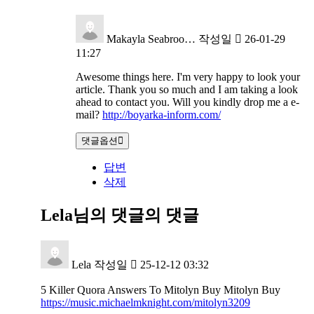
Makayla Seabroo…
작성일
26-01-29
11:27
Awesome things here. I'm very happy to look your
article. Thank you so much and I am taking a look
ahead to contact you. Will you kindly drop me a e-
mail?
http://boyarka-inform.com/
댓글옵션
답변
삭제
Lela님의 댓글
의 댓글
Lela
작성일
25-12-12 03:32
5 Killer Quora Answers To Mitolyn Buy Mitolyn Buy
https://music.michaelmknight.com/mitolyn3209