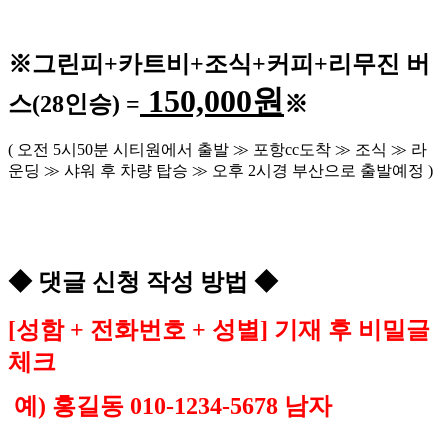
※
그린피
+
카트비
+조식
+커피+
리무진 버
150,000
원
스
(28
인승
) =
※
(
오전
5
시
50
분 시티원에서 출발
≫
포항
cc
도착
≫
조식
≫
라
운딩
≫
샤워 후 차량 탑승
≫
오후
2
시경 부산으로 출발예정
)
◆
댓글 신청 작성 방법
◆
[
성함
+
전화번호
+
성별
]
기재 후 비밀글
체크
예
)
홍길동
010-1234-5678
남자