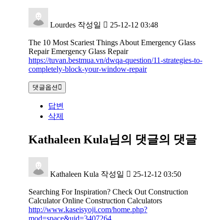
Lourdes
작성일
25-12-12 03:48
The 10 Most Scariest Things About Emergency Glass
Repair Emergency Glass Repair
https://tuvan.bestmua.vn/dwqa-question/11-strategies-to-
completely-block-your-window-repair
댓글옵션
답변
삭제
Kathaleen Kula님의 댓글
의 댓글
Kathaleen Kula
작성일
25-12-12 03:50
Searching For Inspiration? Check Out Construction
Calculator Online Construction Calculators
http://www.kaseisyoji.com/home.php?
mod=space&uid=3407264