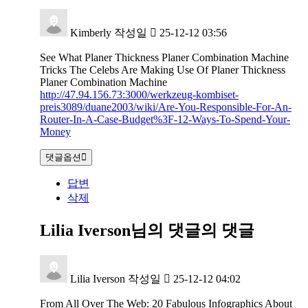
Kimberly
작성일
25-12-12 03:56
See What Planer Thickness Planer Combination Machine
Tricks The Celebs Are Making Use Of Planer Thickness
Planer Combination Machine
http://47.94.156.73:3000/werkzeug-kombiset-
preis3089/duane2003/wiki/Are-You-Responsible-For-An-
Router-In-A-Case-Budget%3F-12-Ways-To-Spend-Your-
Money
댓글옵션
답변
삭제
Lilia Iverson님의 댓글
의 댓글
Lilia Iverson
작성일
25-12-12 04:02
From All Over The Web: 20 Fabulous Infographics About