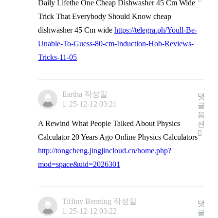
Daily Lifethe One Cheap Dishwasher 45 Cm Wide
Trick That Everybody Should Know cheap
dishwasher 45 Cm wide
https://telegra.ph/Youll-Be-
Unable-To-Guess-80-cm-Induction-Hob-Reviews-
Tricks-11-05
Eartha
작성일
댓
25-12-12 03:21
글
옵
A Rewind What People Talked About Physics
션
Calculator 20 Years Ago Online Physics Calculators
http://tongcheng.jingjincloud.cn/home.php?
mod=space&uid=2026301
Tiffiny Benning
작성일
댓
25-12-12 03:22
글