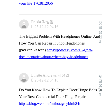
your-life-1763812056
Frieda
작성일
댓
25-12-12 04:16
글
옵
The Biggest Problem With Headphones Online, And
션
How You Can Repair It Shop Headphones
(pad.karuka.tech)
https://posteezy.com/15-great-
documentaries-about-where-buy-headphones
Linette Andrews
작성일
댓
25-12-12 04:18
글
옵
Do You Know How To Explain Door Hinge Bolts To
션
Your Boss Commercial Door Hinge Repair
https://blog.webit.ru/author/greybirth84/