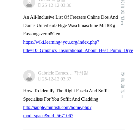
댓
25-12-12 03:36
글
옵
An All-Inclusive List Of Freezers Online Dos And
션
Don'ts UnterbaufäHige Waschmaschine Mit 8Kg
FassungsvermöGen
https://wiki.learning4you.org/index.php?
title=10_Graphics_Inspirational_About_Heat_Pump_Drye
Gabriele Earnes…
작성일
댓
25-12-12 03:37
글
옵
How To Identify The Right Fascia And Soffit
션
Specialists For You Soffit And Cladding
http://iapple.minfish.com/home.php?
mod=space&uid=5671067