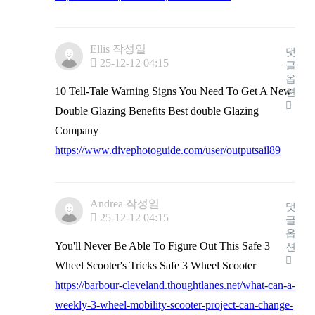
Ellis
작성일
댓
25-12-12 04:15
글
옵
10 Tell-Tale Warning Signs You Need To Get A New
션
Double Glazing Benefits Best double Glazing
Company
https://www.divephotoguide.com/user/outputsail89
Andrea
작성일
댓
25-12-12 04:15
글
옵
You'll Never Be Able To Figure Out This Safe 3
션
Wheel Scooter's Tricks Safe 3 Wheel Scooter
https://barbour-cleveland.thoughtlanes.net/what-can-a-
weekly-3-wheel-mobility-scooter-project-can-change-