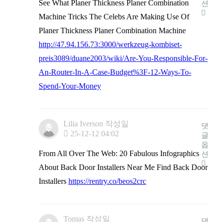
See What Planer Thickness Planer Combination
션
Machine Tricks The Celebs Are Making Use Of
Planer Thickness Planer Combination Machine
http://47.94.156.73:3000/werkzeug-kombiset-
preis3089/duane2003/wiki/Are-You-Responsible-For-
An-Router-In-A-Case-Budget%3F-12-Ways-To-
Spend-Your-Money
Lilia Iverson
작성일
댓
25-12-12 04:02
글
옵
From All Over The Web: 20 Fabulous Infographics
션
About Back Door Installers Near Me Find Back Door
Installers
https://rentry.co/beos2crc
Tomas
작성일
댓