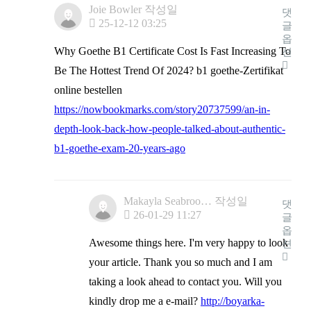
Joie Bowler
작성일
댓
25-12-12 03:25
글
옵
Why Goethe B1 Certificate Cost Is Fast Increasing To
션
Be The Hottest Trend Of 2024? b1 goethe-Zertifikat
online bestellen
https://nowbookmarks.com/story20737599/an-in-
depth-look-back-how-people-talked-about-authentic-
b1-goethe-exam-20-years-ago
Makayla Seabroo…
작성일
댓
26-01-29 11:27
글
옵
Awesome things here. I'm very happy to look
션
your article. Thank you so much and I am
taking a look ahead to contact you. Will you
kindly drop me a e-mail?
http://boyarka-