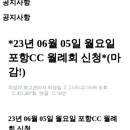
공지사항
공지사항
*23년 06월 05일 월요일
포항CC 월례회 신청*(마
감!)
작성자
최고관리자
작성일
23-05-22 10:00
조회
451,497회
댓글
50건
본문
23
년 06
월 05
일 월요일 포항
CC
월례
회 신청