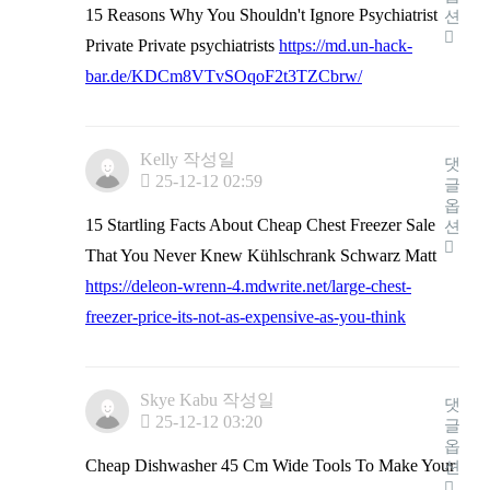
15 Reasons Why You Shouldn't Ignore Psychiatrist
션
Private Private psychiatrists
https://md.un-hack-
bar.de/KDCm8VTvSOqoF2t3TZCbrw/
Kelly
작성일
댓
25-12-12 02:59
글
옵
15 Startling Facts About Cheap Chest Freezer Sale
션
That You Never Knew Kühlschrank Schwarz Matt
https://deleon-wrenn-4.mdwrite.net/large-chest-
freezer-price-its-not-as-expensive-as-you-think
Skye Kabu
작성일
댓
25-12-12 03:20
글
옵
Cheap Dishwasher 45 Cm Wide Tools To Make Your
션