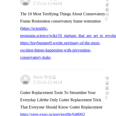
25-12-12 04:04
글
옵
The 10 Most Terrifying Things About Conservatory
션
Frame Restoration conservatory frame restoration
(
https://scientific-
programs.science/wiki/10_startups_that_are_set_to_revol
https://traybumper0.werite.net/many-of-the-most-
exciting-things-happening-with-preventing-
conservatory-leaks
Davis
작성일
댓
25-12-12 04:14
글
옵
Gutter Replacement Tools To Streamline Your
션
Everyday Lifethe Only Gutter Replacement Trick
That Everyone Should Know Gutter Replacement
https://oren-expo.ru/user/profile/648002