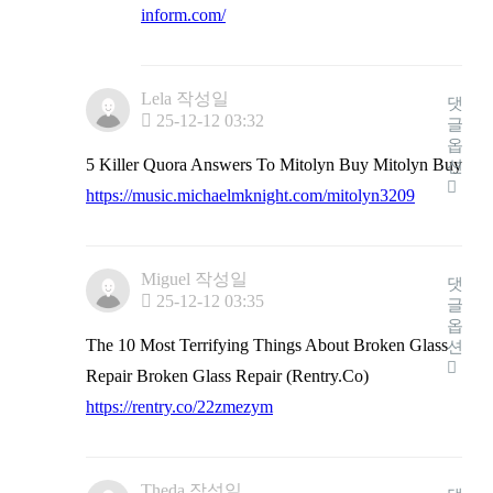
inform.com/
Lela
작성일
댓
25-12-12 03:32
글
옵
5 Killer Quora Answers To Mitolyn Buy Mitolyn Buy
션
https://music.michaelmknight.com/mitolyn3209
Miguel
작성일
댓
25-12-12 03:35
글
옵
The 10 Most Terrifying Things About Broken Glass
션
Repair Broken Glass Repair (Rentry.Co)
https://rentry.co/22zmezym
Theda
작성일