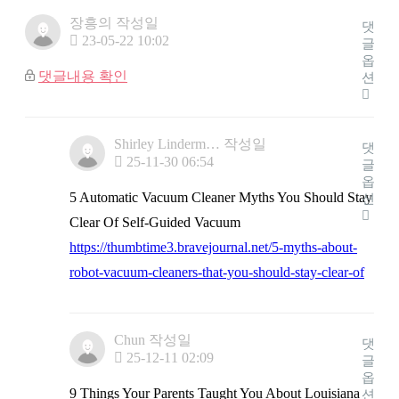
장흥의
작성일
댓
23-05-22 10:02
글
옵
댓글내용 확인
션
Shirley Linderm…
작성일
댓
25-11-30 06:54
글
옵
5 Automatic Vacuum Cleaner Myths You Should Stay
션
Clear Of Self-Guided Vacuum
https://thumbtime3.bravejournal.net/5-myths-about-
robot-vacuum-cleaners-that-you-should-stay-clear-of
Chun
작성일
댓
25-12-11 02:09
글
옵
9 Things Your Parents Taught You About Louisiana
션