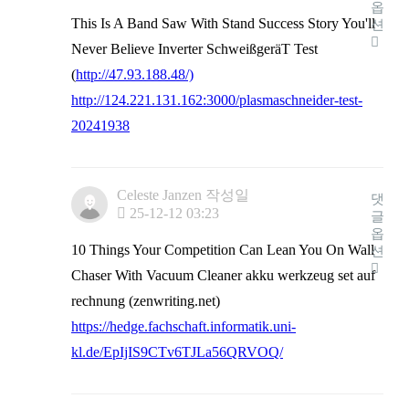
옵
This Is A Band Saw With Stand Success Story You'll
션
Never Believe Inverter SchweißgeräT Test
(
http://47.93.188.48/)
http://124.221.131.162:3000/plasmaschneider-test-
20241938
Celeste Janzen
작성일
댓
25-12-12 03:23
글
옵
10 Things Your Competition Can Lean You On Wall
션
Chaser With Vacuum Cleaner akku werkzeug set auf
rechnung (zenwriting.net)
https://hedge.fachschaft.informatik.uni-
kl.de/EpIjIS9CTv6TJLa56QRVOQ/