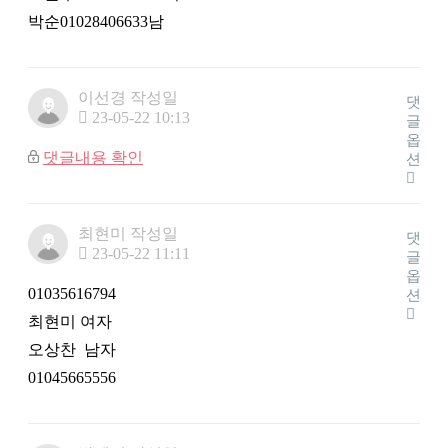
박순01028406633남
이선경
작성일
댓
23-05-22 10:13
글
옵
댓글내용 확인
션
최현미
작성일
댓
23-05-22 11:11
글
옵
01035616794
션
최현미 여자
오상찬 남자
01045665556