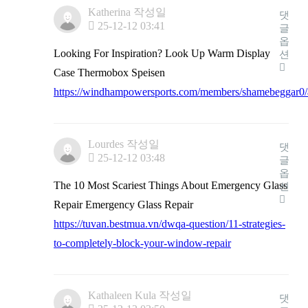
Katherina
작성일
댓
25-12-12 03:41
글
옵
Looking For Inspiration? Look Up Warm Display
션
Case Thermobox Speisen
https://windhampowersports.com/members/shamebeggar0/a
Lourdes
작성일
댓
25-12-12 03:48
글
옵
The 10 Most Scariest Things About Emergency Glass
션
Repair Emergency Glass Repair
https://tuvan.bestmua.vn/dwqa-question/11-strategies-
to-completely-block-your-window-repair
Kathaleen Kula
작성일
댓