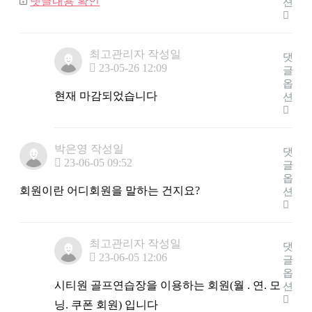
댓글내용 확인
션
최고관리자
작성일
댓
23-05-26 12:09
글
옵
현재 마감되었습니다
션
박은영
작성일
댓
23-06-05 09:52
글
옵
회원이란 어디회원을 말하는 건지요?
션
최고관리자
작성일
댓
23-06-05 12:06
글
옵
시티원 골프연습장을 이용하는 회원(월 . 연. 모
션
닝. 쿠폰 회원) 입니다