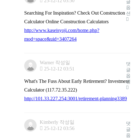
25-12-12 03:50
글
옵
Searching For Inspiration? Check Out Construction
션
Calculator Online Construction Calculators
http://www.kaseisyoji.com/home.php?
mod=space&uid=3407264
Warner
작성일
댓
25-12-12 03:51
글
옵
What's The Fuss About Early Retirement? Investment
션
Calculator (117.72.35.222)
http://101.33.227.254:3001/retirement-planning3389
Kimberly
작성일
댓
25-12-12 03:56
글
옵