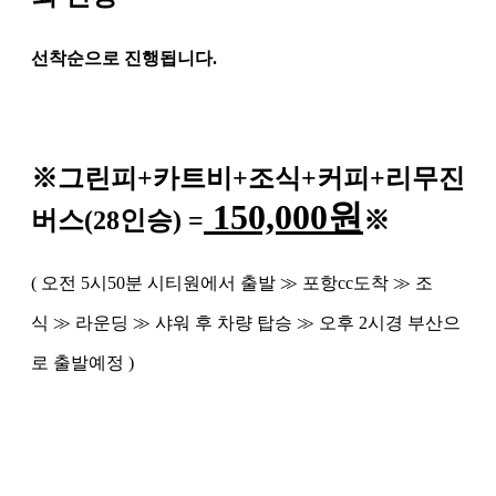
선착순으로 진행됩니다
.
※
그린피
+
카트비
+조식
+커피+
리무진
150,000
원
버스
(28
인승
) =
※
(
오전
5
시
50
분 시티원에서 출발
≫
포항
cc
도착
≫
조
식
≫
라운딩
≫
샤워 후 차량 탑승
≫
오후
2
시경 부산으
로 출발예정
)