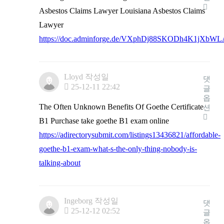
Asbestos Claims Lawyer Louisiana Asbestos Claims
Lawyer
https://doc.adminforge.de/VXphDj88SKODh4K1jXbWL
Lloyd
작성일
댓
25-12-11 22:42
글
옵
The Often Unknown Benefits Of Goethe Certificate
션
B1 Purchase take goethe B1 exam online
https://adirectorysubmit.com/listings13436821/affordable-
goethe-b1-exam-what-s-the-only-thing-nobody-is-
talking-about
Ingeborg
작성일
댓
25-12-12 02:52
글
옵