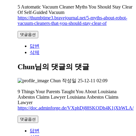
5 Automatic Vacuum Cleaner Myths You Should Stay Clear
Of Self-Guided Vacuum
https://thumbtime3.bravejournal.net/5-myths-about-robot-
vacuum-cleaners-that-you-should-stay-clear-of
댓글옵션
답변
삭제
Chun님의 댓글
의 댓글
Chun
작성일
25-12-11 02:09
9 Things Your Parents Taught You About Louisiana
Asbestos Claims Lawyer Louisiana Asbestos Claims
Lawyer
https://doc.adminforge.de/VXphDj88SKODh4K1jXbWLA/
댓글옵션
답변