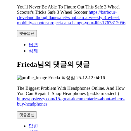
You'll Never Be Able To Figure Out This Safe 3 Wheel
Scooter's Tricks Safe 3 Wheel Scooter
https://barbour-
cleveland.thoughtlanes.net/what-can-a-weekly-3-wheel-
mobility-scooter-project-can-change-your-life-1763812056
댓글옵션
답변
삭제
Frieda님의 댓글
의 댓글
Frieda
작성일
25-12-12 04:16
The Biggest Problem With Headphones Online, And How
You Can Repair It Shop Headphones (pad.karuka.tech)
https://posteezy.com/15-great-documentaries-about-where-
buy-headphones
댓글옵션
답변