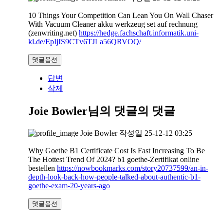
10 Things Your Competition Can Lean You On Wall Chaser
With Vacuum Cleaner akku werkzeug set auf rechnung
(zenwriting.net)
https://hedge.fachschaft.informatik.uni-
kl.de/EpIjIS9CTv6TJLa56QRVOQ/
댓글옵션
답변
삭제
Joie Bowler님의 댓글
의 댓글
Joie Bowler
작성일
25-12-12 03:25
Why Goethe B1 Certificate Cost Is Fast Increasing To Be
The Hottest Trend Of 2024? b1 goethe-Zertifikat online
bestellen
https://nowbookmarks.com/story20737599/an-in-
depth-look-back-how-people-talked-about-authentic-b1-
goethe-exam-20-years-ago
댓글옵션