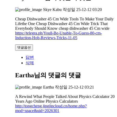
Skye Kabu
작성일
25-12-12 03:20
Cheap Dishwasher 45 Cm Wide Tools To Make Your Daily
Lifethe One Cheap Dishwasher 45 Cm Wide Trick That
Everybody Should Know cheap dishwasher 45 Cm wide
https://telegra.ph/Youll-Be-Unable-To-Guess-80-cm-
Induction-Hob-Reviews-Tricks-11-05
댓글옵션
답변
삭제
Eartha님의 댓글
의 댓글
Eartha
작성일
25-12-12 03:21
A Rewind What People Talked About Physics Calculator 20
Years Ago Online Physics Calculators
http://tongcheng.jingjincloud.cn/home.php?
mod=space&uid=2026301