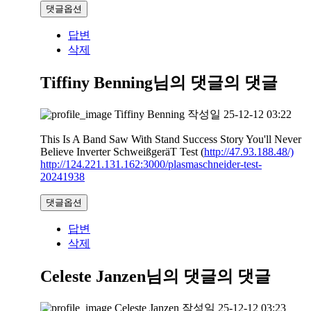
댓글옵션
답변
삭제
Tiffiny Benning님의 댓글
의 댓글
Tiffiny Benning
작성일
25-12-12 03:22
This Is A Band Saw With Stand Success Story You'll Never
Believe Inverter SchweißgeräT Test (
http://47.93.188.48/)
http://124.221.131.162:3000/plasmaschneider-test-
20241938
댓글옵션
답변
삭제
Celeste Janzen님의 댓글
의 댓글
Celeste Janzen
작성일
25-12-12 03:23