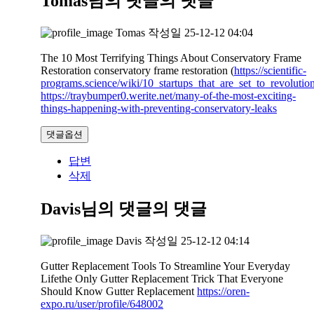
Tomas님의 댓글
의 댓글
Tomas
작성일
25-12-12 04:04
The 10 Most Terrifying Things About Conservatory Frame
Restoration conservatory frame restoration (
https://scientific-
programs.science/wiki/10_startups_that_are_set_to_revoluti
https://traybumper0.werite.net/many-of-the-most-exciting-
things-happening-with-preventing-conservatory-leaks
댓글옵션
답변
삭제
Davis님의 댓글
의 댓글
Davis
작성일
25-12-12 04:14
Gutter Replacement Tools To Streamline Your Everyday
Lifethe Only Gutter Replacement Trick That Everyone
Should Know Gutter Replacement
https://oren-
expo.ru/user/profile/648002