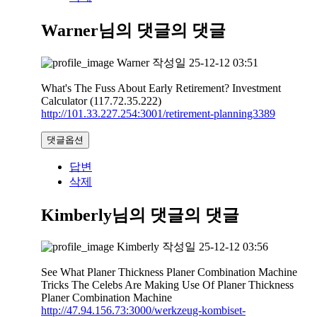
Warner님의 댓글
의 댓글
Warner
작성일
25-12-12 03:51
What's The Fuss About Early Retirement? Investment
Calculator (117.72.35.222)
http://101.33.227.254:3001/retirement-planning3389
댓글옵션
답변
삭제
Kimberly님의 댓글
의 댓글
Kimberly
작성일
25-12-12 03:56
See What Planer Thickness Planer Combination Machine
Tricks The Celebs Are Making Use Of Planer Thickness
Planer Combination Machine
http://47.94.156.73:3000/werkzeug-kombiset-