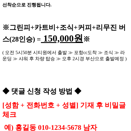
선착순으로 진행됩니다
.
※
그린피
+
카트비
+조식
+커피+
리무진 버
150,000
원
스
(28
인승
) =
※
(
오전
5
시
50
분 시티원에서 출발
≫
포항
cc
도착
≫
조식
≫
라
운딩
≫
샤워 후 차량 탑승
≫
오후
2
시경 부산으로 출발예정
)
◆
댓글 신청 작성 방법
◆
[
성함
+
전화번호
+
성별
]
기재 후 비밀글
체크
예
)
홍길동
010-1234-5678
남자