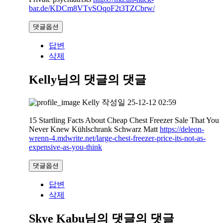
bar.de/KDCm8VTvSOqoF2t3TZCbrw/
댓글옵션
답변
삭제
Kelly님의 댓글
의 댓글
Kelly
작성일
25-12-12 02:59
15 Startling Facts About Cheap Chest Freezer Sale That You
Never Knew Kühlschrank Schwarz Matt
https://deleon-
wrenn-4.mdwrite.net/large-chest-freezer-price-its-not-as-
expensive-as-you-think
댓글옵션
답변
삭제
Skye Kabu님의 댓글
의 댓글