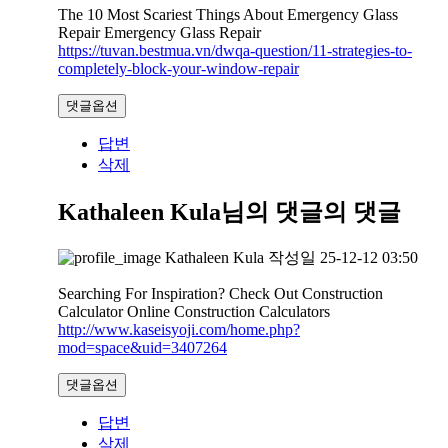
The 10 Most Scariest Things About Emergency Glass
Repair Emergency Glass Repair
https://tuvan.bestmua.vn/dwqa-question/11-strategies-to-
completely-block-your-window-repair
댓글옵션
답변
삭제
Kathaleen Kula님의 댓글
의 댓글
Kathaleen Kula
작성일
25-12-12 03:50
Searching For Inspiration? Check Out Construction
Calculator Online Construction Calculators
http://www.kaseisyoji.com/home.php?
mod=space&uid=3407264
댓글옵션
답변
삭제