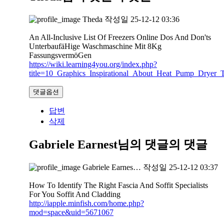
Theda
작성일
25-12-12 03:36
An All-Inclusive List Of Freezers Online Dos And Don'ts
UnterbaufäHige Waschmaschine Mit 8Kg
FassungsvermöGen
https://wiki.learning4you.org/index.php?
title=10_Graphics_Inspirational_About_Heat_Pump_Dryer_T
댓글옵션
답변
삭제
Gabriele Earnest님의 댓글
의 댓글
Gabriele Earnes…
작성일
25-12-12 03:37
How To Identify The Right Fascia And Soffit Specialists
For You Soffit And Cladding
http://iapple.minfish.com/home.php?
mod=space&uid=5671067