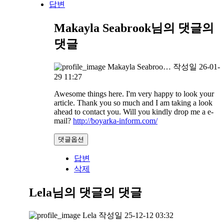
답변
Makayla Seabrook님의 댓글
의
댓글
Makayla Seabroo…
작성일
26-01-
29 11:27
Awesome things here. I'm very happy to look your
article. Thank you so much and I am taking a look
ahead to contact you. Will you kindly drop me a e-
mail?
http://boyarka-inform.com/
댓글옵션
답변
삭제
Lela님의 댓글
의 댓글
Lela
작성일
25-12-12 03:32