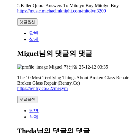
5 Killer Quora Answers To Mitolyn Buy Mitolyn Buy
https://music.michaelmknight.com/mitolyn3209
댓글옵션
답변
삭제
Miguel님의 댓글
의 댓글
Miguel
작성일
25-12-12 03:35
The 10 Most Terrifying Things About Broken Glass Repair
Broken Glass Repair (Rentry.Co)
https://rentry.co/22zmezym
댓글옵션
답변
삭제
Theda님의 댓글
의 댓글