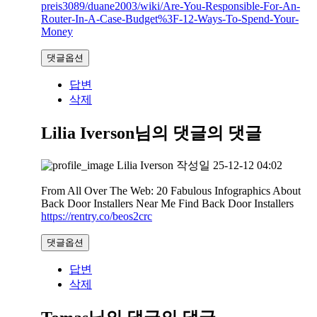
preis3089/duane2003/wiki/Are-You-Responsible-For-An-
Router-In-A-Case-Budget%3F-12-Ways-To-Spend-Your-
Money
댓글옵션
답변
삭제
Lilia Iverson님의 댓글
의 댓글
Lilia Iverson
작성일
25-12-12 04:02
From All Over The Web: 20 Fabulous Infographics About
Back Door Installers Near Me Find Back Door Installers
https://rentry.co/beos2crc
댓글옵션
답변
삭제