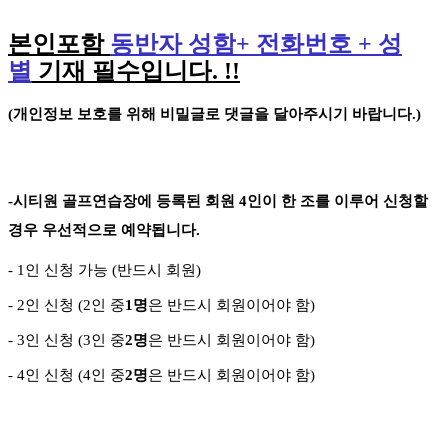
본인포함
동반자 성함
+
전화번호
+
성
별
기재 필수입니다
. !!
(
개인정보 보호를 위해 비밀글로 댓글을 달아주시기 바랍니다
.)
-
시티원 골프연습장에 등록된 회원
4
인이 한 조를 이루어 신청할
경우 우선적으로 예약됩니다
.
- 1
인 신청 가능
(
반드시 회원
)
- 2
인 신청
(2
인 중
1
명
은 반드시 회원이어야 함
)
- 3
인 신청
(3
인 중
2
명
은 반드시 회원이어야 함
)
-
4
인 신청
(4
인 중
2
명
은 반드시 회원이어야 함
)