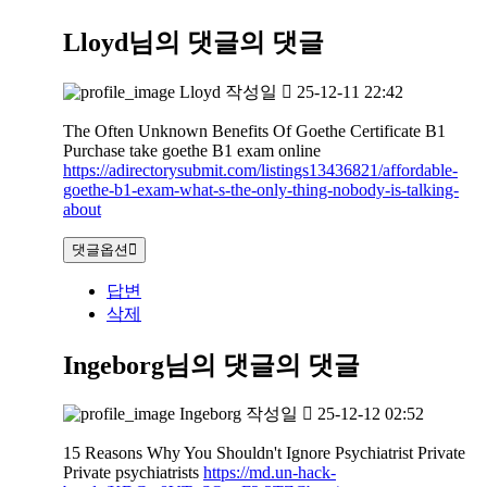
Lloyd님의 댓글
의 댓글
Lloyd
작성일
25-12-11 22:42
The Often Unknown Benefits Of Goethe Certificate B1
Purchase take goethe B1 exam online
https://adirectorysubmit.com/listings13436821/affordable-
goethe-b1-exam-what-s-the-only-thing-nobody-is-talking-
about
댓글옵션
답변
삭제
Ingeborg님의 댓글
의 댓글
Ingeborg
작성일
25-12-12 02:52
15 Reasons Why You Shouldn't Ignore Psychiatrist Private
Private psychiatrists
https://md.un-hack-