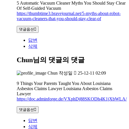
5 Automatic Vacuum Cleaner Myths You Should Stay Clear
Of Self-Guided Vacuum
https://thumbtime3.bravejournal.net/5-myths-about-robot-
vacuum-cleaners-that-you-should-stay-clear-of
댓글옵션
답변
삭제
Chun님의 댓글
의 댓글
Chun
작성일
25-12-11 02:09
9 Things Your Parents Taught You About Louisiana
Asbestos Claims Lawyer Louisiana Asbestos Claims
Lawyer
https://doc.adminforge.de/VXphDj88SKODh4K1jXbWLA/
댓글옵션
답변
삭제