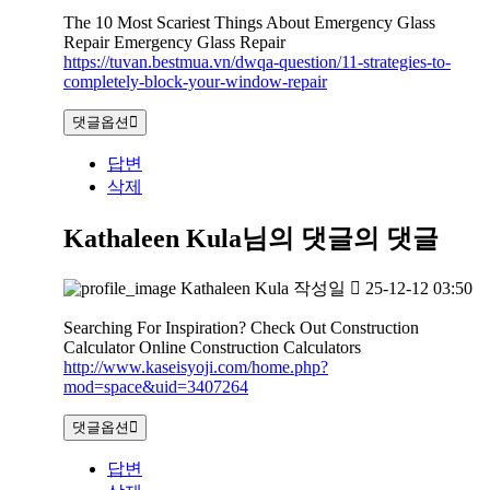
The 10 Most Scariest Things About Emergency Glass
Repair Emergency Glass Repair
https://tuvan.bestmua.vn/dwqa-question/11-strategies-to-
completely-block-your-window-repair
댓글옵션
답변
삭제
Kathaleen Kula님의 댓글
의 댓글
Kathaleen Kula
작성일
25-12-12 03:50
Searching For Inspiration? Check Out Construction
Calculator Online Construction Calculators
http://www.kaseisyoji.com/home.php?
mod=space&uid=3407264
댓글옵션
답변