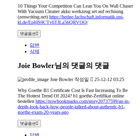
10 Things Your Competition Can Lean You On Wall Chaser
With Vacuum Cleaner akku werkzeug set auf rechnung
(zenwriting.net)
https://hedge.fachschaft.informatik.uni-
kl.de/EpIjIS9CTv6TJLa56QRVOQ/
댓글옵션
답변
삭제
Joie Bowler님의 댓글
의 댓글
Joie Bowler
작성일
25-12-12 03:25
Why Goethe B1 Certificate Cost Is Fast Increasing To Be
The Hottest Trend Of 2024? b1 goethe-Zertifikat online
bestellen
https://nowbookmarks.com/story20737599/an-in-
depth-look-back-how-people-talked-about-authentic-b1-
goethe-exam-20-years-ago
댓글옵션
답변