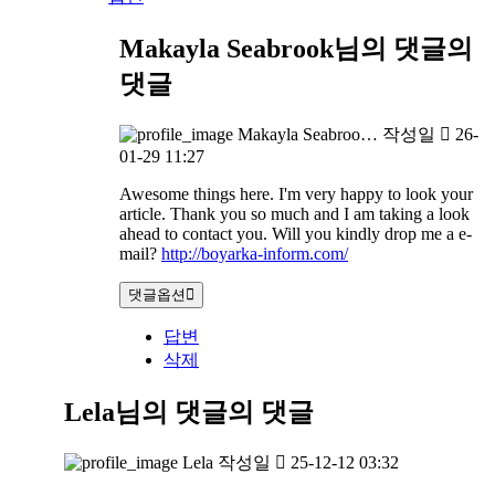
Makayla Seabrook님의 댓글
의
댓글
Makayla Seabroo…
작성일
26-
01-29 11:27
Awesome things here. I'm very happy to look your
article. Thank you so much and I am taking a look
ahead to contact you. Will you kindly drop me a e-
mail?
http://boyarka-inform.com/
댓글옵션
답변
삭제
Lela님의 댓글
의 댓글
Lela
작성일
25-12-12 03:32