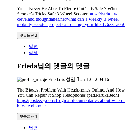
You'll Never Be Able To Figure Out This Safe 3 Wheel
Scooter's Tricks Safe 3 Wheel Scooter
https://barbour-
cleveland.thoughtlanes.net/what-can-a-weekly-3-wheel-
mobility-scooter-project-can-change-your-life-1763812056
댓글옵션
답변
삭제
Frieda님의 댓글
의 댓글
Frieda
작성일
25-12-12 04:16
The Biggest Problem With Headphones Online, And How
You Can Repair It Shop Headphones (pad.karuka.tech)
https://posteezy.com/15-great-documentaries-about-where-
buy-headphones
댓글옵션
답변