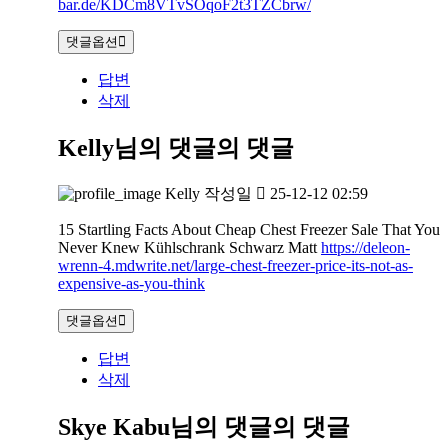
bar.de/KDCm8VTvSOqoF2t3TZCbrw/
댓글옵션
답변
삭제
Kelly님의 댓글
의 댓글
Kelly
작성일
25-12-12 02:59
15 Startling Facts About Cheap Chest Freezer Sale That You
Never Knew Kühlschrank Schwarz Matt
https://deleon-
wrenn-4.mdwrite.net/large-chest-freezer-price-its-not-as-
expensive-as-you-think
댓글옵션
답변
삭제
Skye Kabu님의 댓글
의 댓글