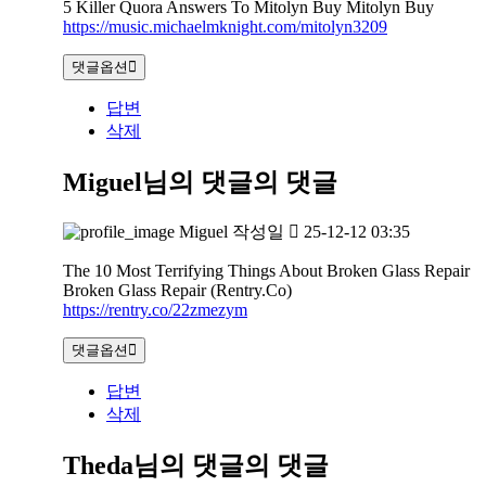
5 Killer Quora Answers To Mitolyn Buy Mitolyn Buy
https://music.michaelmknight.com/mitolyn3209
댓글옵션
답변
삭제
Miguel님의 댓글
의 댓글
Miguel
작성일
25-12-12 03:35
The 10 Most Terrifying Things About Broken Glass Repair
Broken Glass Repair (Rentry.Co)
https://rentry.co/22zmezym
댓글옵션
답변
삭제
Theda님의 댓글
의 댓글