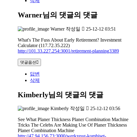
삭제
Warner님의 댓글
의 댓글
Warner
작성일
25-12-12 03:51
What's The Fuss About Early Retirement? Investment
Calculator (117.72.35.222)
http://101.33.227.254:3001/retirement-planning3389
댓글옵션
답변
삭제
Kimberly님의 댓글
의 댓글
Kimberly
작성일
25-12-12 03:56
See What Planer Thickness Planer Combination Machine
Tricks The Celebs Are Making Use Of Planer Thickness
Planer Combination Machine
http://47.94.156.73:3000/werkzeug-kombiset-