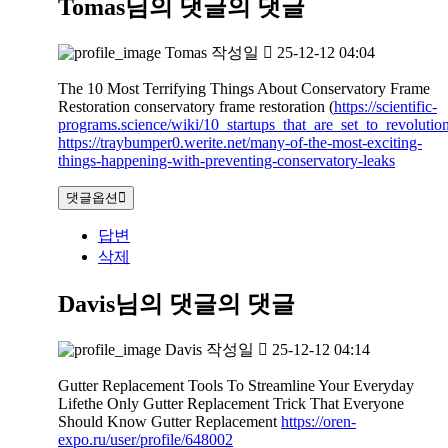
Tomas님의 댓글
의 댓글
Tomas
작성일
25-12-12 04:04
The 10 Most Terrifying Things About Conservatory Frame
Restoration conservatory frame restoration (
https://scientific-
programs.science/wiki/10_startups_that_are_set_to_revoluti
https://traybumper0.werite.net/many-of-the-most-exciting-
things-happening-with-preventing-conservatory-leaks
댓글옵션
답변
삭제
Davis님의 댓글
의 댓글
Davis
작성일
25-12-12 04:14
Gutter Replacement Tools To Streamline Your Everyday
Lifethe Only Gutter Replacement Trick That Everyone
Should Know Gutter Replacement
https://oren-
expo.ru/user/profile/648002