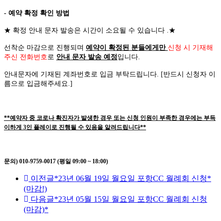
- 예약 확정 확인 방법
★
확정 안내 문자 발송은 시간이 소요될 수 있습니다
.
★
선착순 마감으로 진행되며
예약이 확정된 분들에게만
신청 시 기재해
주신 전화번호
로
안내 문자 발송 예정
입니다
.
안내문자에 기재된 계좌번호로 입금 부탁드립니다
. [
반드시 신청자 이
름으로 입금해주세요
.]
**예약자 중 코로나 확진자가 발생한 경우 또는 신청 인원이 부족한 경우에는 부득
이하게 3인 플레이로 진행될 수 있음을 알려드립니다**
문의) 010-9759-0017 (평일 09:00 ~ 18:00)
이전글
*23년 06월 19일 월요일 포항CC 월례회 신청*
(마감!)
다음글
*23년 05월 15일 월요일 포항CC 월례회 신청
(마감)*