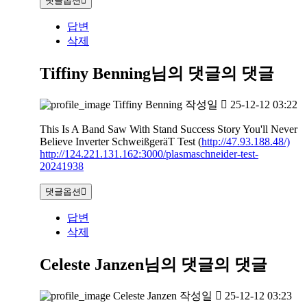
댓글옵션
답변
삭제
Tiffiny Benning님의 댓글
의 댓글
Tiffiny Benning
작성일
25-12-12 03:22
This Is A Band Saw With Stand Success Story You'll Never
Believe Inverter SchweißgeräT Test (
http://47.93.188.48/)
http://124.221.131.162:3000/plasmaschneider-test-
20241938
댓글옵션
답변
삭제
Celeste Janzen님의 댓글
의 댓글
Celeste Janzen
작성일
25-12-12 03:23