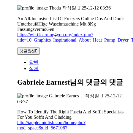
Theda
작성일
25-12-12 03:36
An All-Inclusive List Of Freezers Online Dos And Don'ts
UnterbaufäHige Waschmaschine Mit 8Kg
FassungsvermöGen
https://wiki.learning4you.org/index.php?
title=10_Graphics_Inspirational_About_Heat_Pump_Dryer_T
댓글옵션
답변
삭제
Gabriele Earnest님의 댓글
의 댓글
Gabriele Earnes…
작성일
25-12-12
03:37
How To Identify The Right Fascia And Soffit Specialists
For You Soffit And Cladding
http://iapple.minfish.com/home.php?
mod=space&uid=5671067