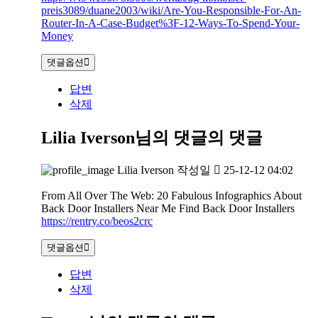
preis3089/duane2003/wiki/Are-You-Responsible-For-An-
Router-In-A-Case-Budget%3F-12-Ways-To-Spend-Your-
Money
댓글옵션
답변
삭제
Lilia Iverson님의 댓글
의 댓글
Lilia Iverson
작성일
25-12-12 04:02
From All Over The Web: 20 Fabulous Infographics About
Back Door Installers Near Me Find Back Door Installers
https://rentry.co/beos2crc
댓글옵션
답변
삭제