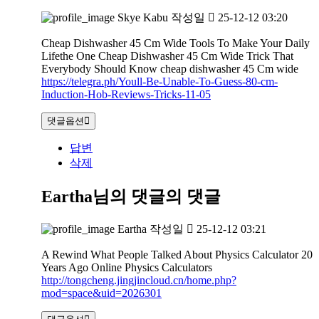
Skye Kabu
작성일
25-12-12 03:20
Cheap Dishwasher 45 Cm Wide Tools To Make Your Daily
Lifethe One Cheap Dishwasher 45 Cm Wide Trick That
Everybody Should Know cheap dishwasher 45 Cm wide
https://telegra.ph/Youll-Be-Unable-To-Guess-80-cm-
Induction-Hob-Reviews-Tricks-11-05
댓글옵션
답변
삭제
Eartha님의 댓글
의 댓글
Eartha
작성일
25-12-12 03:21
A Rewind What People Talked About Physics Calculator 20
Years Ago Online Physics Calculators
http://tongcheng.jingjincloud.cn/home.php?
mod=space&uid=2026301