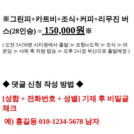
※
그린피
+
카트비
+조식
+커피+
리무진 버
150,000
원
스
(28
인승
) =
※
(
오전
5
시
50
분 시티원에서 출발
≫
포항
cc
도착
≫
조식
≫
라
운딩
≫
샤워 후 차량 탑승
≫
오후
2
시경 부산으로 출발예정
)
◆
댓글 신청 작성 방법
◆
[
성함
+
전화번호
+
성별
]
기재 후 비밀글
체크
예
)
홍길동
010-1234-5678
남자