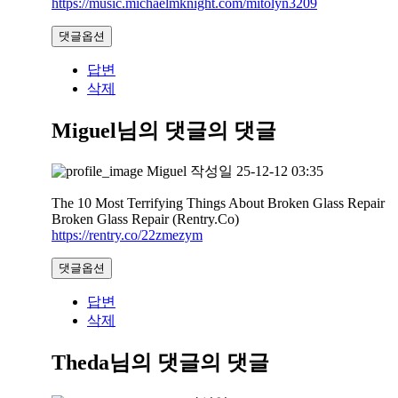
https://music.michaelmknight.com/mitolyn3209
댓글옵션
답변
삭제
Miguel님의 댓글
의 댓글
Miguel
작성일
25-12-12 03:35
The 10 Most Terrifying Things About Broken Glass Repair
Broken Glass Repair (Rentry.Co)
https://rentry.co/22zmezym
댓글옵션
답변
삭제
Theda님의 댓글
의 댓글