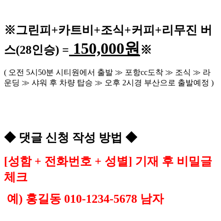
※
그린피
+
카트비
+조식
+커피+
리무진 버
150,000
원
스
(28
인승
) =
※
(
오전
5
시
50
분 시티원에서 출발
≫
포항
cc
도착
≫
조식
≫
라
운딩
≫
샤워 후 차량 탑승
≫
오후
2
시경 부산으로 출발예정
)
◆
댓글 신청 작성 방법
◆
[
성함
+
전화번호
+
성별
]
기재 후 비밀글
체크
예
)
홍길동
010-1234-5678
남자