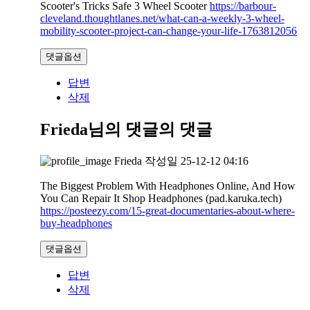
Scooter's Tricks Safe 3 Wheel Scooter
https://barbour-
cleveland.thoughtlanes.net/what-can-a-weekly-3-wheel-
mobility-scooter-project-can-change-your-life-1763812056
댓글옵션
답변
삭제
Frieda님의 댓글
의 댓글
Frieda
작성일
25-12-12 04:16
The Biggest Problem With Headphones Online, And How
You Can Repair It Shop Headphones (pad.karuka.tech)
https://posteezy.com/15-great-documentaries-about-where-
buy-headphones
댓글옵션
답변
삭제