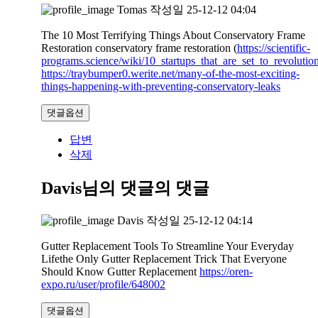
Tomas
작성일
25-12-12 04:04
The 10 Most Terrifying Things About Conservatory Frame
Restoration conservatory frame restoration (
https://scientific-
programs.science/wiki/10_startups_that_are_set_to_revoluti
https://traybumper0.werite.net/many-of-the-most-exciting-
things-happening-with-preventing-conservatory-leaks
댓글옵션
답변
삭제
Davis님의 댓글
의 댓글
Davis
작성일
25-12-12 04:14
Gutter Replacement Tools To Streamline Your Everyday
Lifethe Only Gutter Replacement Trick That Everyone
Should Know Gutter Replacement
https://oren-
expo.ru/user/profile/648002
댓글옵션