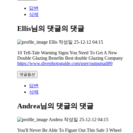
답변
삭제
Ellis님의 댓글
의 댓글
Ellis
작성일
25-12-12 04:15
10 Tell-Tale Warning Signs You Need To Get A New
Double Glazing Benefits Best double Glazing Company
https://www.divephotoguide.com/user/outputsail89
댓글옵션
답변
삭제
Andrea님의 댓글
의 댓글
Andrea
작성일
25-12-12 04:15
You'll Never Be Able To Figure Out This Safe 3 Wheel