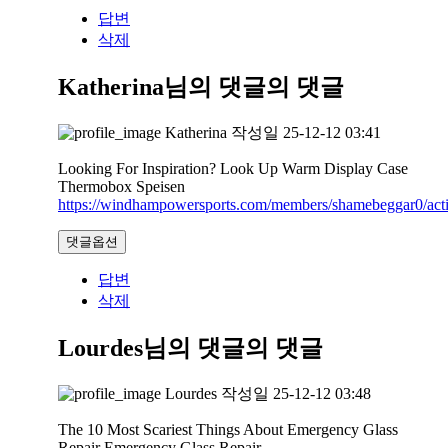
답변
삭제
Katherina님의 댓글
의 댓글
Katherina
작성일
25-12-12 03:41
Looking For Inspiration? Look Up Warm Display Case
Thermobox Speisen
https://windhampowersports.com/members/shamebeggar0/acti
댓글옵션
답변
삭제
Lourdes님의 댓글
의 댓글
Lourdes
작성일
25-12-12 03:48
The 10 Most Scariest Things About Emergency Glass
Repair Emergency Glass Repair