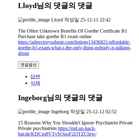
Lloyd님의 댓글
의 댓글
Lloyd
작성일
25-12-11 22:42
The Often Unknown Benefits Of Goethe Certificate B1
Purchase take goethe B1 exam online
https://adirectorysubmit.com/listings13436821/affordable-
goethe-b1-exam-what-s-the-only-thing-nobody-is-talking-
about
댓글옵션
답변
삭제
Ingeborg님의 댓글
의 댓글
Ingeborg
작성일
25-12-12 02:52
15 Reasons Why You Shouldn't Ignore Psychiatrist Private
Private psychiatrists
https://md.un-hack-
bar.de/KDCm8VTvSOqoF2t3TZCbrw/