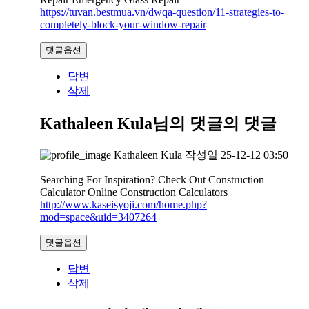
https://tuvan.bestmua.vn/dwqa-question/11-strategies-to-
completely-block-your-window-repair
댓글옵션
답변
삭제
Kathaleen Kula님의 댓글
의 댓글
Kathaleen Kula
작성일
25-12-12 03:50
Searching For Inspiration? Check Out Construction
Calculator Online Construction Calculators
http://www.kaseisyoji.com/home.php?
mod=space&uid=3407264
댓글옵션
답변
삭제