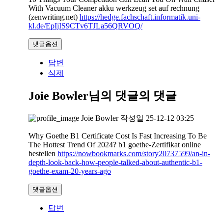
With Vacuum Cleaner akku werkzeug set auf rechnung
(zenwriting.net)
https://hedge.fachschaft.informatik.uni-
kl.de/EpIjIS9CTv6TJLa56QRVOQ/
댓글옵션
답변
삭제
Joie Bowler님의 댓글
의 댓글
Joie Bowler
작성일
25-12-12 03:25
Why Goethe B1 Certificate Cost Is Fast Increasing To Be
The Hottest Trend Of 2024? b1 goethe-Zertifikat online
bestellen
https://nowbookmarks.com/story20737599/an-in-
depth-look-back-how-people-talked-about-authentic-b1-
goethe-exam-20-years-ago
댓글옵션
답변