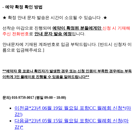
- 예약 확정 확인 방법
★
확정 안내 문자 발송은 시간이 소요될 수 있습니다
.
★
선착순 마감으로 진행되며
예약이 확정된 분들에게만
신청 시 기재해
주신 전화번호
로
안내 문자 발송 예정
입니다
.
안내문자에 기재된 계좌번호로 입금 부탁드립니다
. [
반드시 신청자 이
름으로 입금해주세요
.]
**예약자 중 코로나 확진자가 발생한 경우 또는 신청 인원이 부족한 경우에는 부득
이하게 3인 플레이로 진행될 수 있음을 알려드립니다**
문의) 010-9759-0017 (평일 09:00 ~ 18:00)
이전글
*23년 06월 19일 월요일 포항CC 월례회 신청*(마
감!)
다음글
*23년 05월 15일 월요일 포항CC 월례회 신청(마
감)*