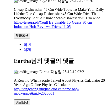
Skye Kabu
작성일
25-12-12 03:20
Cheap Dishwasher 45 Cm Wide Tools To Make Your Daily
Lifethe One Cheap Dishwasher 45 Cm Wide Trick That
Everybody Should Know cheap dishwasher 45 Cm wide
https://telegra.ph/Youll-Be-Unable-To-Guess-80-cm-
Induction-Hob-Reviews-Tricks-11-05
댓글옵션
답변
삭제
Eartha님의 댓글
의 댓글
Eartha
작성일
25-12-12 03:21
A Rewind What People Talked About Physics Calculator 20
Years Ago Online Physics Calculators
http://tongcheng.jingjincloud.cn/home.php?
mod=space&uid=2026301
댓글옵션