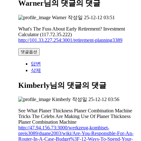
Warner님의 댓글
의 댓글
Warner
작성일
25-12-12 03:51
What's The Fuss About Early Retirement? Investment
Calculator (117.72.35.222)
http://101.33.227.254:3001/retirement-planning3389
댓글옵션
답변
삭제
Kimberly님의 댓글
의 댓글
Kimberly
작성일
25-12-12 03:56
See What Planer Thickness Planer Combination Machine
Tricks The Celebs Are Making Use Of Planer Thickness
Planer Combination Machine
http://47.94.156.73:3000/werkzeug-kombiset-
preis3089/duane2003/wiki/Are-You-Responsible-For-An-
Router-In-A-Case-Budget%3F-12-Ways-To-Spend-Your-