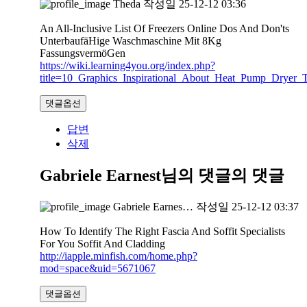
Theda
작성일
25-12-12 03:36
An All-Inclusive List Of Freezers Online Dos And Don'ts
UnterbaufäHige Waschmaschine Mit 8Kg
FassungsvermöGen
https://wiki.learning4you.org/index.php?
title=10_Graphics_Inspirational_About_Heat_Pump_Dryer_T
댓글옵션
답변
삭제
Gabriele Earnest님의 댓글
의 댓글
Gabriele Earnes…
작성일
25-12-12 03:37
How To Identify The Right Fascia And Soffit Specialists
For You Soffit And Cladding
http://iapple.minfish.com/home.php?
mod=space&uid=5671067
댓글옵션