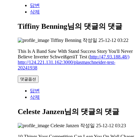
답변
삭제
Tiffiny Benning님의 댓글
의 댓글
Tiffiny Benning
작성일
25-12-12 03:22
This Is A Band Saw With Stand Success Story You'll Never
Believe Inverter SchweißgeräT Test (
http://47.93.188.48/)
http://124.221.131.162:3000/plasmaschneider-test-
20241938
댓글옵션
답변
삭제
Celeste Janzen님의 댓글
의 댓글
Celeste Janzen
작성일
25-12-12 03:23
10 Things Your Competition Can Lean You On Wall Chaser