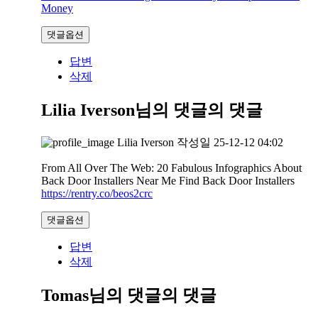
Money
댓글옵션
답변
삭제
Lilia Iverson님의 댓글
의 댓글
Lilia Iverson
작성일
25-12-12 04:02
From All Over The Web: 20 Fabulous Infographics About
Back Door Installers Near Me Find Back Door Installers
https://rentry.co/beos2crc
댓글옵션
답변
삭제
Tomas님의 댓글
의 댓글