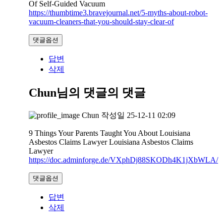
Of Self-Guided Vacuum
https://thumbtime3.bravejournal.net/5-myths-about-robot-
vacuum-cleaners-that-you-should-stay-clear-of
댓글옵션
답변
삭제
Chun님의 댓글
의 댓글
Chun
작성일
25-12-11 02:09
9 Things Your Parents Taught You About Louisiana
Asbestos Claims Lawyer Louisiana Asbestos Claims
Lawyer
https://doc.adminforge.de/VXphDj88SKODh4K1jXbWLA/
댓글옵션
답변
삭제