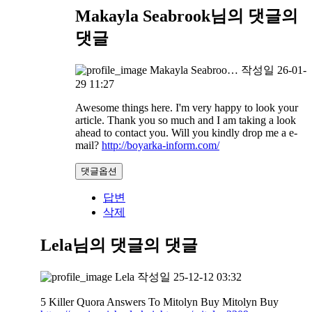
Makayla Seabrook님의 댓글
의
댓글
Makayla Seabroo…
작성일
26-01-
29 11:27
Awesome things here. I'm very happy to look your
article. Thank you so much and I am taking a look
ahead to contact you. Will you kindly drop me a e-
mail?
http://boyarka-inform.com/
댓글옵션
답변
삭제
Lela님의 댓글
의 댓글
Lela
작성일
25-12-12 03:32
5 Killer Quora Answers To Mitolyn Buy Mitolyn Buy