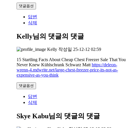
댓글옵션
답변
삭제
Kelly님의 댓글
의 댓글
Kelly
작성일
25-12-12 02:59
15 Startling Facts About Cheap Chest Freezer Sale That You
Never Knew Kühlschrank Schwarz Matt
https://deleon-
wrenn-4.mdwrite.net/large-chest-freezer-price-its-not-as-
expensive-as-you-think
댓글옵션
답변
삭제
Skye Kabu님의 댓글
의 댓글