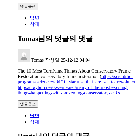
댓글옵션
답변
삭제
Tomas님의 댓글
의 댓글
Tomas
작성일
25-12-12 04:04
The 10 Most Terrifying Things About Conservatory Frame
Restoration conservatory frame restoration (
https://scientific-
programs.science/wiki/10_startups_that_are_set_to_revoluti
https://traybumper0.werite.net/many-of-the-most-exciting-
things-happening-with-preventing-conservatory-leaks
댓글옵션
답변
삭제