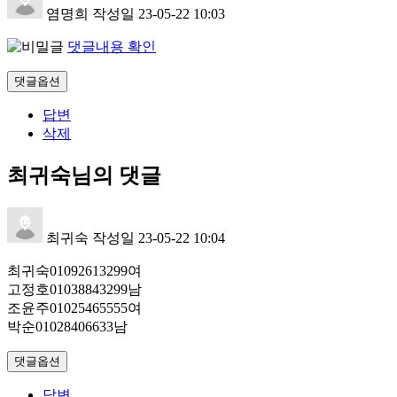
염명희
작성일
23-05-22 10:03
댓글내용 확인
댓글옵션
답변
삭제
최귀숙님의 댓글
최귀숙
작성일
23-05-22 10:04
최귀숙01092613299여
고정호01038843299남
조윤주01025465555여
박순01028406633남
댓글옵션
답변