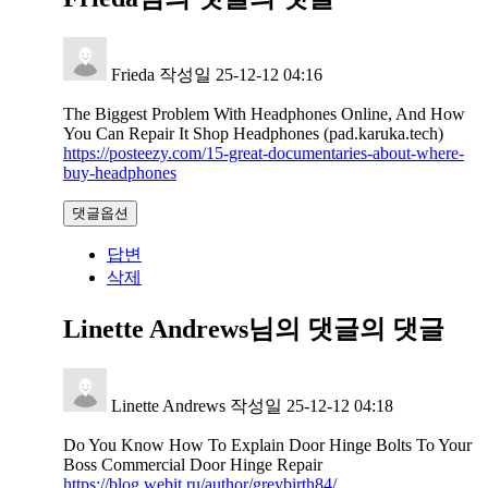
Frieda
작성일
25-12-12 04:16
The Biggest Problem With Headphones Online, And How
You Can Repair It Shop Headphones (pad.karuka.tech)
https://posteezy.com/15-great-documentaries-about-where-
buy-headphones
댓글옵션
답변
삭제
Linette Andrews님의 댓글
의 댓글
Linette Andrews
작성일
25-12-12 04:18
Do You Know How To Explain Door Hinge Bolts To Your
Boss Commercial Door Hinge Repair
https://blog.webit.ru/author/greybirth84/