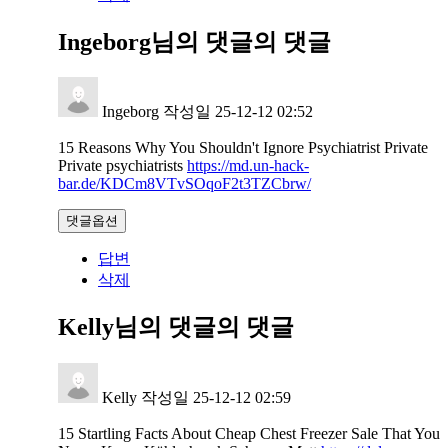
Ingeborg님의 댓글
의 댓글
Ingeborg
작성일
25-12-12 02:52
15 Reasons Why You Shouldn't Ignore Psychiatrist Private
Private psychiatrists
https://md.un-hack-
bar.de/KDCm8VTvSOqoF2t3TZCbrw/
댓글옵션
답변
삭제
Kelly님의 댓글
의 댓글
Kelly
작성일
25-12-12 02:59
15 Startling Facts About Cheap Chest Freezer Sale That You