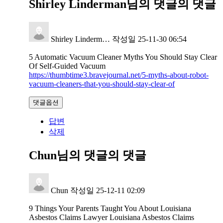
Shirley Linderman님의 댓글
의 댓글
Shirley Linderm…
작성일
25-11-30 06:54
5 Automatic Vacuum Cleaner Myths You Should Stay Clear
Of Self-Guided Vacuum
https://thumbtime3.bravejournal.net/5-myths-about-robot-
vacuum-cleaners-that-you-should-stay-clear-of
댓글옵션
답변
삭제
Chun님의 댓글
의 댓글
Chun
작성일
25-12-11 02:09
9 Things Your Parents Taught You About Louisiana
Asbestos Claims Lawyer Louisiana Asbestos Claims