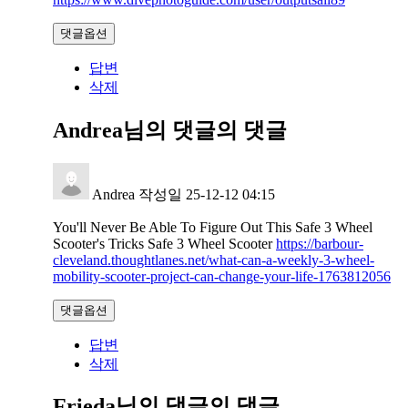
댓글옵션
답변
삭제
Andrea님의 댓글
의 댓글
Andrea
작성일
25-12-12 04:15
You'll Never Be Able To Figure Out This Safe 3 Wheel
Scooter's Tricks Safe 3 Wheel Scooter
https://barbour-
cleveland.thoughtlanes.net/what-can-a-weekly-3-wheel-
mobility-scooter-project-can-change-your-life-1763812056
댓글옵션
답변
삭제
Frieda님의 댓글
의 댓글