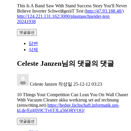
This Is A Band Saw With Stand Success Story You'll Never
Believe Inverter SchweißgeräT Test (
http://47.93.188.48/)
http://124.221.131.162:3000/plasmaschneider-test-
20241938
댓글옵션
답변
삭제
Celeste Janzen님의 댓글
의 댓글
Celeste Janzen
작성일
25-12-12 03:23
10 Things Your Competition Can Lean You On Wall Chaser
With Vacuum Cleaner akku werkzeug set auf rechnung
(zenwriting.net)
https://hedge.fachschaft.informatik.uni-
kl.de/EpIjIS9CTv6TJLa56QRVOQ/
댓글옵션