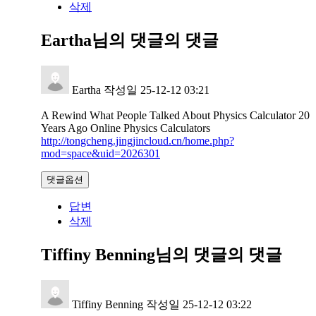
삭제
Eartha님의 댓글
의 댓글
Eartha
작성일
25-12-12 03:21
A Rewind What People Talked About Physics Calculator 20
Years Ago Online Physics Calculators
http://tongcheng.jingjincloud.cn/home.php?
mod=space&uid=2026301
댓글옵션
답변
삭제
Tiffiny Benning님의 댓글
의 댓글
Tiffiny Benning
작성일
25-12-12 03:22