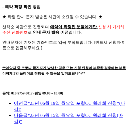
- 예약 확정 확인 방법
★
확정 안내 문자 발송은 시간이 소요될 수 있습니다
.
★
선착순 마감으로 진행되며
예약이 확정된 분들에게만
신청 시 기재해
주신 전화번호
로
안내 문자 발송 예정
입니다
.
안내문자에 기재된 계좌번호로 입금 부탁드립니다
. [
반드시 신청자 이
름으로 입금해주세요
.]
**예약자 중 코로나 확진자가 발생한 경우 또는 신청 인원이 부족한 경우에는 부득
이하게 3인 플레이로 진행될 수 있음을 알려드립니다**
문의) 010-9759-0017 (평일 09:00 ~ 18:00)
이전글
*23년 06월 19일 월요일 포항CC 월례회 신청*(마
감!)
다음글
*23년 05월 15일 월요일 포항CC 월례회 신청(마
감)*