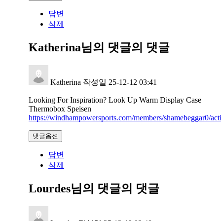
답변
삭제
Katherina님의 댓글
의 댓글
Katherina
작성일
25-12-12 03:41
Looking For Inspiration? Look Up Warm Display Case
Thermobox Speisen
https://windhampowersports.com/members/shamebeggar0/acti
댓글옵션
답변
삭제
Lourdes님의 댓글
의 댓글