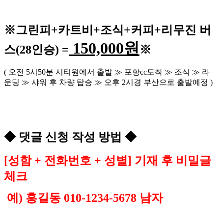
※
그린피
+
카트비
+조식
+커피+
리무진 버
150,000
원
스
(28
인승
) =
※
(
오전
5
시
50
분 시티원에서 출발
≫
포항
cc
도착
≫
조식
≫
라
운딩
≫
샤워 후 차량 탑승
≫
오후
2
시경 부산으로 출발예정
)
◆
댓글 신청 작성 방법
◆
[
성함
+
전화번호
+
성별
]
기재 후 비밀글
체크
예
)
홍길동
010-1234-5678
남자