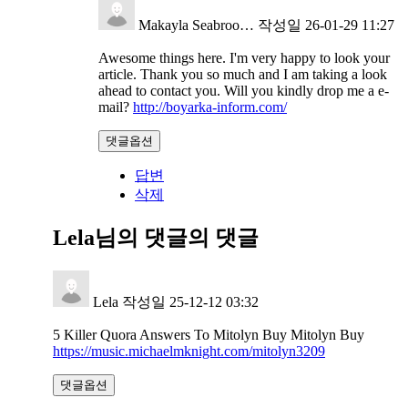
Makayla Seabroo…
작성일
26-01-29 11:27
Awesome things here. I'm very happy to look your
article. Thank you so much and I am taking a look
ahead to contact you. Will you kindly drop me a e-
mail?
http://boyarka-inform.com/
댓글옵션
답변
삭제
Lela님의 댓글
의 댓글
Lela
작성일
25-12-12 03:32
5 Killer Quora Answers To Mitolyn Buy Mitolyn Buy
https://music.michaelmknight.com/mitolyn3209
댓글옵션