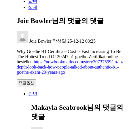
답변
삭제
Joie Bowler님의 댓글
의 댓글
Joie Bowler
작성일
25-12-12 03:25
Why Goethe B1 Certificate Cost Is Fast Increasing To Be
The Hottest Trend Of 2024? b1 goethe-Zertifikat online
bestellen
https://nowbookmarks.com/story20737599/an-in-
depth-look-back-how-people-talked-about-authentic-b1-
goethe-exam-20-years-ago
댓글옵션
답변
Makayla Seabrook님의 댓글
의
댓글