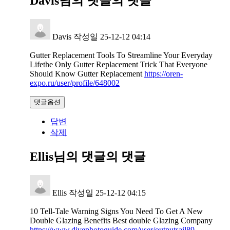
Davis님의 댓글
의 댓글
Davis
작성일
25-12-12 04:14
Gutter Replacement Tools To Streamline Your Everyday
Lifethe Only Gutter Replacement Trick That Everyone
Should Know Gutter Replacement
https://oren-
expo.ru/user/profile/648002
댓글옵션
답변
삭제
Ellis님의 댓글
의 댓글
Ellis
작성일
25-12-12 04:15
10 Tell-Tale Warning Signs You Need To Get A New
Double Glazing Benefits Best double Glazing Company
https://www.divephotoguide.com/user/outputsail89