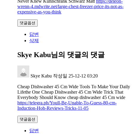
Never Knew Kühlschrank Schwarz Matt
https://deleon-
wrenn-4.mdwrite.net/large-chest-freezer-price-its-not-as-
expensive-as-you-think
댓글옵션
답변
삭제
Skye Kabu님의 댓글
의 댓글
Skye Kabu
작성일
25-12-12 03:20
Cheap Dishwasher 45 Cm Wide Tools To Make Your Daily
Lifethe One Cheap Dishwasher 45 Cm Wide Trick That
Everybody Should Know cheap dishwasher 45 Cm wide
https://telegra.ph/Youll-Be-Unable-To-Guess-80-cm-
Induction-Hob-Reviews-Tricks-11-05
댓글옵션
답변