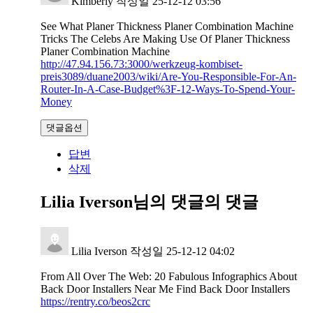
Kimberly
작성일
25-12-12 03:56
See What Planer Thickness Planer Combination Machine
Tricks The Celebs Are Making Use Of Planer Thickness
Planer Combination Machine
http://47.94.156.73:3000/werkzeug-kombiset-
preis3089/duane2003/wiki/Are-You-Responsible-For-An-
Router-In-A-Case-Budget%3F-12-Ways-To-Spend-Your-
Money
댓글옵션
답변
삭제
Lilia Iverson님의 댓글
의 댓글
Lilia Iverson
작성일
25-12-12 04:02
From All Over The Web: 20 Fabulous Infographics About
Back Door Installers Near Me Find Back Door Installers
https://rentry.co/beos2crc