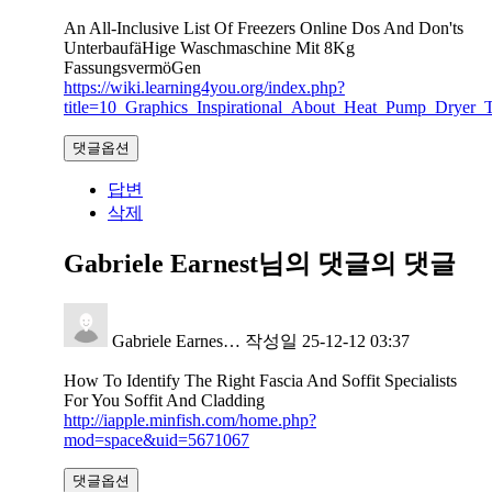
An All-Inclusive List Of Freezers Online Dos And Don'ts
UnterbaufäHige Waschmaschine Mit 8Kg
FassungsvermöGen
https://wiki.learning4you.org/index.php?
title=10_Graphics_Inspirational_About_Heat_Pump_Dryer_T
댓글옵션
답변
삭제
Gabriele Earnest님의 댓글
의 댓글
Gabriele Earnes…
작성일
25-12-12 03:37
How To Identify The Right Fascia And Soffit Specialists
For You Soffit And Cladding
http://iapple.minfish.com/home.php?
mod=space&uid=5671067
댓글옵션