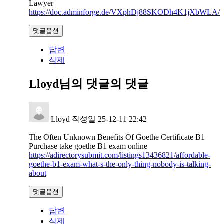
Lawyer
https://doc.adminforge.de/VXphDj88SKODh4K1jXbWLA/
댓글옵션
답변
삭제
Lloyd님의 댓글
의 댓글
Lloyd
작성일
25-12-11 22:42
The Often Unknown Benefits Of Goethe Certificate B1
Purchase take goethe B1 exam online
https://adirectorysubmit.com/listings13436821/affordable-
goethe-b1-exam-what-s-the-only-thing-nobody-is-talking-
about
댓글옵션
답변
삭제