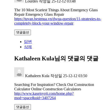
Lourdes
작성일
25-12-12 03:48
The 10 Most Scariest Things About Emergency Glass
Repair Emergency Glass Repair
https://tuvan.bestmua.vn/dwqa-question/11-strategies-to-
completely-block-your-window-repair
댓글옵션
답변
삭제
Kathaleen Kula님의 댓글
의 댓글
Kathaleen Kula
작성일
25-12-12 03:50
Searching For Inspiration? Check Out Construction
Calculator Online Construction Calculators
http://www.kaseisyoji.com/home.php?
mod=space&uid=3407264
댓글옵션