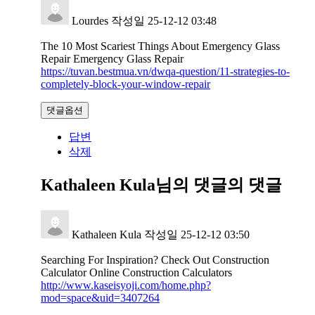
Lourdes
작성일
25-12-12 03:48
The 10 Most Scariest Things About Emergency Glass
Repair Emergency Glass Repair
https://tuvan.bestmua.vn/dwqa-question/11-strategies-to-
completely-block-your-window-repair
댓글옵션
답변
삭제
Kathaleen Kula님의 댓글
의 댓글
Kathaleen Kula
작성일
25-12-12 03:50
Searching For Inspiration? Check Out Construction
Calculator Online Construction Calculators
http://www.kaseisyoji.com/home.php?
mod=space&uid=3407264