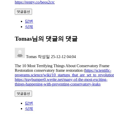
https://rentry.co/beos2crc
댓글옵션
답변
삭제
Tomas님의 댓글
의 댓글
Tomas
작성일
25-12-12 04:04
The 10 Most Terrifying Things About Conservatory Frame
Restoration conservatory frame restoration (
https://scientific-
programs.science/wiki/10_startups_that_are_set_to_revoluti
https://traybumper0.werite.net/many-of-the-most-exciting-
things-happening-with-preventing-conservatory-leaks
댓글옵션
답변
삭제