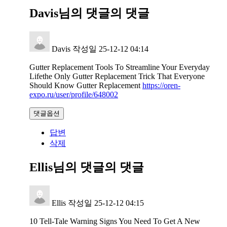
Davis님의 댓글
의 댓글
Davis
작성일
25-12-12 04:14
Gutter Replacement Tools To Streamline Your Everyday
Lifethe Only Gutter Replacement Trick That Everyone
Should Know Gutter Replacement
https://oren-
expo.ru/user/profile/648002
댓글옵션
답변
삭제
Ellis님의 댓글
의 댓글
Ellis
작성일
25-12-12 04:15
10 Tell-Tale Warning Signs You Need To Get A New