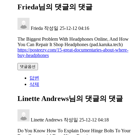
Frieda님의 댓글
의 댓글
Frieda
작성일
25-12-12 04:16
The Biggest Problem With Headphones Online, And How
You Can Repair It Shop Headphones (pad.karuka.tech)
https://posteezy.com/15-great-documentaries-about-where-
buy-headphones
댓글옵션
답변
삭제
Linette Andrews님의 댓글
의 댓글
Linette Andrews
작성일
25-12-12 04:18
Do You Know How To Explain Door Hinge Bolts To Your