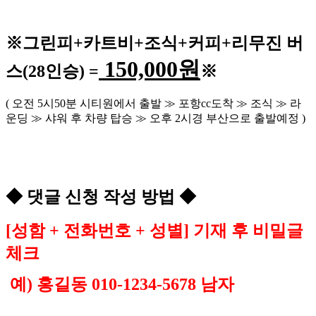
※
그린피
+
카트비
+조식
+커피+
리무진 버
150,000
원
스
(28
인승
) =
※
(
오전
5
시
50
분 시티원에서 출발
≫
포항
cc
도착
≫
조식
≫
라
운딩
≫
샤워 후 차량 탑승
≫
오후
2
시경 부산으로 출발예정
)
◆
댓글 신청 작성 방법
◆
[
성함
+
전화번호
+
성별
]
기재 후 비밀글
체크
예
)
홍길동
010-1234-5678
남자