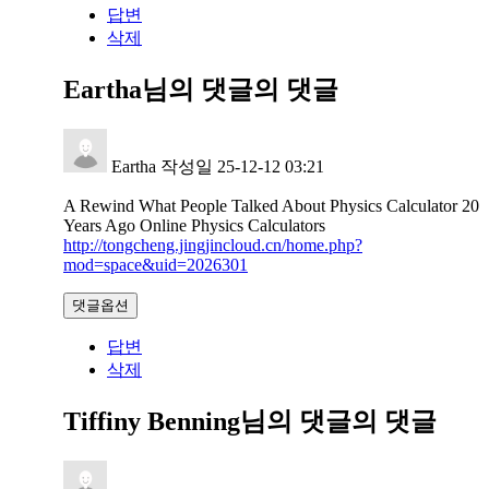
답변
삭제
Eartha님의 댓글
의 댓글
Eartha
작성일
25-12-12 03:21
A Rewind What People Talked About Physics Calculator 20
Years Ago Online Physics Calculators
http://tongcheng.jingjincloud.cn/home.php?
mod=space&uid=2026301
댓글옵션
답변
삭제
Tiffiny Benning님의 댓글
의 댓글