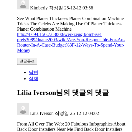
Kimberly
작성일
25-12-12 03:56
See What Planer Thickness Planer Combination Machine
Tricks The Celebs Are Making Use Of Planer Thickness
Planer Combination Machine
http://47.94.156.73:3000/werkzeug-kombiset-
preis3089/duane2003/wiki/Are-You-Responsible-For-An-
Router-In-A-Case-Budget%3F-12-Ways-To-Spend-Your-
Money
댓글옵션
답변
삭제
Lilia Iverson님의 댓글
의 댓글
Lilia Iverson
작성일
25-12-12 04:02
From All Over The Web: 20 Fabulous Infographics About
Back Door Installers Near Me Find Back Door Installers