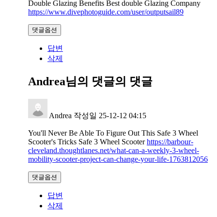
Double Glazing Benefits Best double Glazing Company
https://www.divephotoguide.com/user/outputsail89
댓글옵션
답변
삭제
Andrea님의 댓글
의 댓글
Andrea
작성일
25-12-12 04:15
You'll Never Be Able To Figure Out This Safe 3 Wheel
Scooter's Tricks Safe 3 Wheel Scooter
https://barbour-
cleveland.thoughtlanes.net/what-can-a-weekly-3-wheel-
mobility-scooter-project-can-change-your-life-1763812056
댓글옵션
답변
삭제