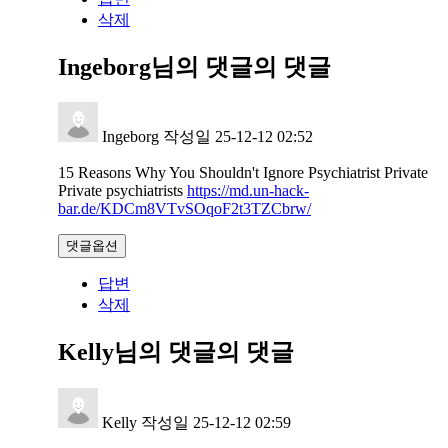
삭제
Ingeborg님의 댓글
의 댓글
Ingeborg
작성일
25-12-12 02:52
15 Reasons Why You Shouldn't Ignore Psychiatrist Private
Private psychiatrists
https://md.un-hack-
bar.de/KDCm8VTvSOqoF2t3TZCbrw/
댓글옵션
답변
삭제
Kelly님의 댓글
의 댓글
Kelly
작성일
25-12-12 02:59