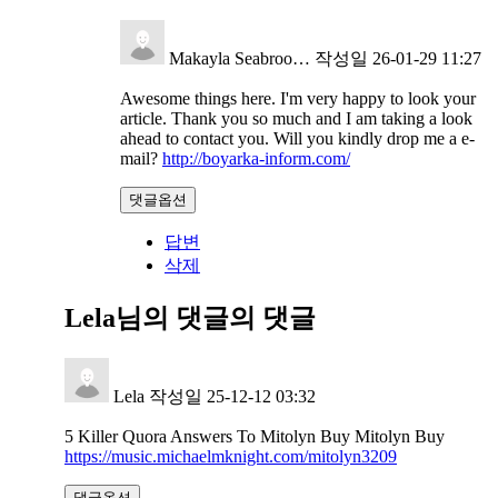
Makayla Seabroo…
작성일
26-01-29 11:27
Awesome things here. I'm very happy to look your
article. Thank you so much and I am taking a look
ahead to contact you. Will you kindly drop me a e-
mail?
http://boyarka-inform.com/
댓글옵션
답변
삭제
Lela님의 댓글
의 댓글
Lela
작성일
25-12-12 03:32
5 Killer Quora Answers To Mitolyn Buy Mitolyn Buy
https://music.michaelmknight.com/mitolyn3209
댓글옵션