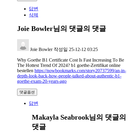
답변
삭제
Joie Bowler님의 댓글
의 댓글
Joie Bowler
작성일
25-12-12 03:25
Why Goethe B1 Certificate Cost Is Fast Increasing To Be
The Hottest Trend Of 2024? b1 goethe-Zertifikat online
bestellen
https://nowbookmarks.com/story20737599/an-in-
depth-look-back-how-people-talked-about-authentic-b1-
goethe-exam-20-years-ago
댓글옵션
답변
Makayla Seabrook님의 댓글
의
댓글