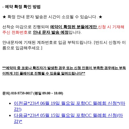
- 예약 확정 확인 방법
★
확정 안내 문자 발송은 시간이 소요될 수 있습니다
.
★
선착순 마감으로 진행되며
예약이 확정된 분들에게만
신청 시 기재해
주신 전화번호
로
안내 문자 발송 예정
입니다
.
안내문자에 기재된 계좌번호로 입금 부탁드립니다
. [
반드시 신청자 이
름으로 입금해주세요
.]
**예약자 중 코로나 확진자가 발생한 경우 또는 신청 인원이 부족한 경우에는 부득
이하게 3인 플레이로 진행될 수 있음을 알려드립니다**
문의) 010-9759-0017 (평일 09:00 ~ 18:00)
이전글
*23년 06월 19일 월요일 포항CC 월례회 신청*(마
감!)
다음글
*23년 05월 15일 월요일 포항CC 월례회 신청(마
감)*