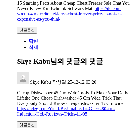
15 Startling Facts About Cheap Chest Freezer Sale That You
Never Knew Kühlschrank Schwarz Matt
https://deleon-
wrenn-4.mdwrite.net/large-chest-freezer-price-its-not-as-
expensive-as-you-think
댓글옵션
답변
삭제
Skye Kabu님의 댓글
의 댓글
Skye Kabu
작성일
25-12-12 03:20
Cheap Dishwasher 45 Cm Wide Tools To Make Your Daily
Lifethe One Cheap Dishwasher 45 Cm Wide Trick That
Everybody Should Know cheap dishwasher 45 Cm wide
https://telegra.ph/Youll-Be-Unable-To-Guess-80-cm-
Induction-Hob-Reviews-Tricks-11-05
댓글옵션