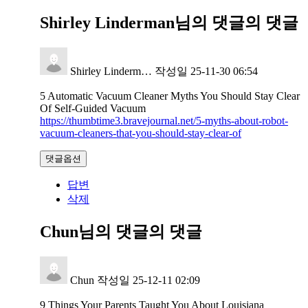
Shirley Linderman님의 댓글
의 댓글
Shirley Linderm…
작성일
25-11-30 06:54
5 Automatic Vacuum Cleaner Myths You Should Stay Clear
Of Self-Guided Vacuum
https://thumbtime3.bravejournal.net/5-myths-about-robot-
vacuum-cleaners-that-you-should-stay-clear-of
댓글옵션
답변
삭제
Chun님의 댓글
의 댓글
Chun
작성일
25-12-11 02:09
9 Things Your Parents Taught You About Louisiana