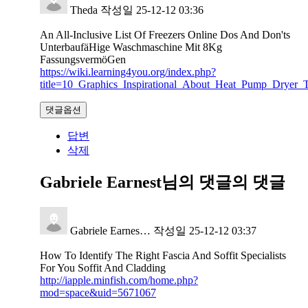
Theda
작성일
25-12-12 03:36
An All-Inclusive List Of Freezers Online Dos And Don'ts
UnterbaufäHige Waschmaschine Mit 8Kg
FassungsvermöGen
https://wiki.learning4you.org/index.php?
title=10_Graphics_Inspirational_About_Heat_Pump_Dryer_T
댓글옵션
답변
삭제
Gabriele Earnest님의 댓글
의 댓글
Gabriele Earnes…
작성일
25-12-12 03:37
How To Identify The Right Fascia And Soffit Specialists
For You Soffit And Cladding
http://iapple.minfish.com/home.php?
mod=space&uid=5671067