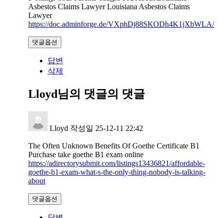
Asbestos Claims Lawyer Louisiana Asbestos Claims
Lawyer
https://doc.adminforge.de/VXphDj88SKODh4K1jXbWLA/
댓글옵션
답변
삭제
Lloyd님의 댓글
의 댓글
Lloyd
작성일
25-12-11 22:42
The Often Unknown Benefits Of Goethe Certificate B1
Purchase take goethe B1 exam online
https://adirectorysubmit.com/listings13436821/affordable-
goethe-b1-exam-what-s-the-only-thing-nobody-is-talking-
about
댓글옵션
답변