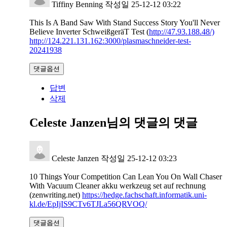
Tiffiny Benning
작성일
25-12-12 03:22
This Is A Band Saw With Stand Success Story You'll Never
Believe Inverter SchweißgeräT Test (
http://47.93.188.48/)
http://124.221.131.162:3000/plasmaschneider-test-
20241938
댓글옵션
답변
삭제
Celeste Janzen님의 댓글
의 댓글
Celeste Janzen
작성일
25-12-12 03:23
10 Things Your Competition Can Lean You On Wall Chaser
With Vacuum Cleaner akku werkzeug set auf rechnung
(zenwriting.net)
https://hedge.fachschaft.informatik.uni-
kl.de/EpIjIS9CTv6TJLa56QRVOQ/
댓글옵션