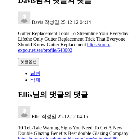
Davis님의 댓글
의 댓글
Davis
작성일
25-12-12 04:14
Gutter Replacement Tools To Streamline Your Everyday
Lifethe Only Gutter Replacement Trick That Everyone
Should Know Gutter Replacement
https://oren-
expo.ru/user/profile/648002
댓글옵션
답변
삭제
Ellis님의 댓글
의 댓글
Ellis
작성일
25-12-12 04:15
10 Tell-Tale Warning Signs You Need To Get A New
Double Glazing Benefits Best double Glazing Company
https://www.divephotoguide.com/user/outputsail89