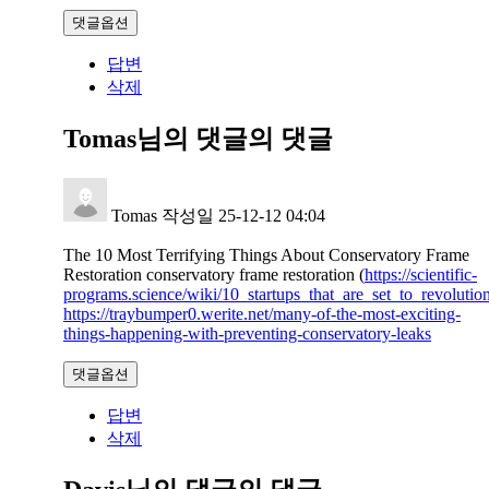
댓글옵션
답변
삭제
Tomas님의 댓글
의 댓글
Tomas
작성일
25-12-12 04:04
The 10 Most Terrifying Things About Conservatory Frame
Restoration conservatory frame restoration (
https://scientific-
programs.science/wiki/10_startups_that_are_set_to_revoluti
https://traybumper0.werite.net/many-of-the-most-exciting-
things-happening-with-preventing-conservatory-leaks
댓글옵션
답변
삭제