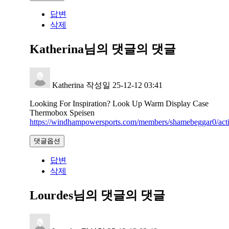
답변
삭제
Katherina님의 댓글
의 댓글
Katherina
작성일
25-12-12 03:41
Looking For Inspiration? Look Up Warm Display Case
Thermobox Speisen
https://windhampowersports.com/members/shamebeggar0/acti
댓글옵션
답변
삭제
Lourdes님의 댓글
의 댓글