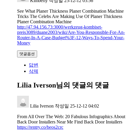
Kimberly
작성일
25-12-12 03:56
See What Planer Thickness Planer Combination Machine
Tricks The Celebs Are Making Use Of Planer Thickness
Planer Combination Machine
http://47.94.156.73:3000/werkzeug-kombiset-
preis3089/duane2003/wiki/Are-You-Responsible-For-An-
Router-In-A-Case-Budget%3F-12-Ways-To-Spend-Your-
Money
댓글옵션
답변
삭제
Lilia Iverson님의 댓글
의 댓글
Lilia Iverson
작성일
25-12-12 04:02
From All Over The Web: 20 Fabulous Infographics About
Back Door Installers Near Me Find Back Door Installers
https://rentry.co/beos2crc