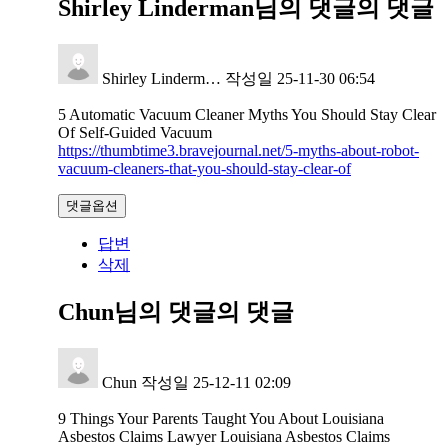
Shirley Linderman님의 댓글
의 댓글
Shirley Linderm…
작성일
25-11-30 06:54
5 Automatic Vacuum Cleaner Myths You Should Stay Clear
Of Self-Guided Vacuum
https://thumbtime3.bravejournal.net/5-myths-about-robot-
vacuum-cleaners-that-you-should-stay-clear-of
댓글옵션
답변
삭제
Chun님의 댓글
의 댓글
Chun
작성일
25-12-11 02:09
9 Things Your Parents Taught You About Louisiana
Asbestos Claims Lawyer Louisiana Asbestos Claims