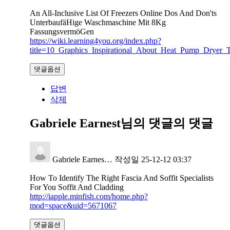
An All-Inclusive List Of Freezers Online Dos And Don'ts
UnterbaufäHige Waschmaschine Mit 8Kg
FassungsvermöGen
https://wiki.learning4you.org/index.php?
title=10_Graphics_Inspirational_About_Heat_Pump_Dryer_T
댓글옵션
답변
삭제
Gabriele Earnest님의 댓글
의 댓글
Gabriele Earnes…
작성일
25-12-12 03:37
How To Identify The Right Fascia And Soffit Specialists
For You Soffit And Cladding
http://iapple.minfish.com/home.php?
mod=space&uid=5671067
댓글옵션