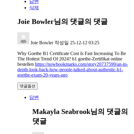
답변
삭제
Joie Bowler님의 댓글
의 댓글
Joie Bowler
작성일
25-12-12 03:25
Why Goethe B1 Certificate Cost Is Fast Increasing To Be
The Hottest Trend Of 2024? b1 goethe-Zertifikat online
bestellen
https://nowbookmarks.com/story20737599/an-in-
depth-look-back-how-people-talked-about-authentic-b1-
goethe-exam-20-years-ago
댓글옵션
답변
Makayla Seabrook님의 댓글
의
댓글