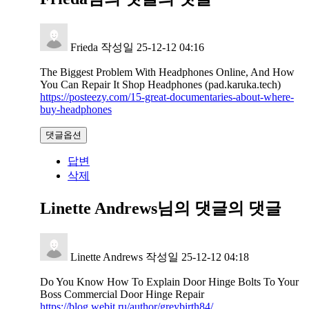
Frieda
작성일
25-12-12 04:16
The Biggest Problem With Headphones Online, And How
You Can Repair It Shop Headphones (pad.karuka.tech)
https://posteezy.com/15-great-documentaries-about-where-
buy-headphones
댓글옵션
답변
삭제
Linette Andrews님의 댓글
의 댓글
Linette Andrews
작성일
25-12-12 04:18
Do You Know How To Explain Door Hinge Bolts To Your
Boss Commercial Door Hinge Repair
https://blog.webit.ru/author/greybirth84/