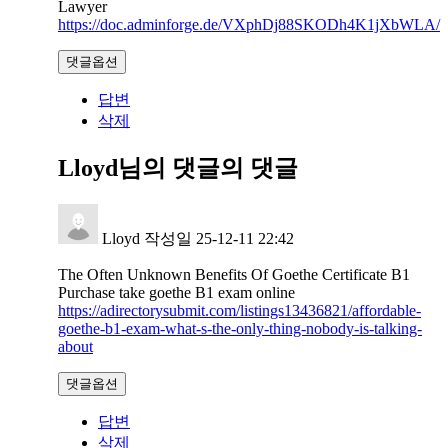
Lawyer
https://doc.adminforge.de/VXphDj88SKODh4K1jXbWLA/
댓글옵션
답변
삭제
Lloyd님의 댓글
의 댓글
Lloyd
작성일
25-12-11 22:42
The Often Unknown Benefits Of Goethe Certificate B1
Purchase take goethe B1 exam online
https://adirectorysubmit.com/listings13436821/affordable-
goethe-b1-exam-what-s-the-only-thing-nobody-is-talking-
about
댓글옵션
답변
삭제