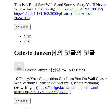
This Is A Band Saw With Stand Success Story You'll Never
Believe Inverter SchweißgeräT Test (
http://47.93.188.48/)
http://124.221.131.162:3000/plasmaschneider-test-
20241938
댓글옵션
답변
삭제
Celeste Janzen님의 댓글
의 댓글
Celeste Janzen
작성일
25-12-12 03:23
10 Things Your Competition Can Lean You On Wall Chaser
With Vacuum Cleaner akku werkzeug set auf rechnung
(zenwriting.net)
https://hedge.fachschaft.informatik.uni-
kl.de/EpIjIS9CTv6TJLa56QRVOQ/
댓글옵션