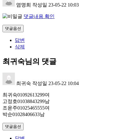
염명희
작성일
23-05-22 10:03
댓글내용 확인
댓글옵션
답변
삭제
최귀숙님의 댓글
최귀숙
작성일
23-05-22 10:04
최귀숙01092613299여
고정호01038843299남
조윤주01025465555여
박순01028406633남
댓글옵션
답변