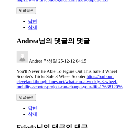
댓글옵션
답변
삭제
Andrea님의 댓글
의 댓글
Andrea
작성일
25-12-12 04:15
You'll Never Be Able To Figure Out This Safe 3 Wheel
Scooter's Tricks Safe 3 Wheel Scooter
https://barbour-
cleveland.thoughtlanes.net/what-can-a-weekly-3-wheel-
mobility-scooter-project-can-change-your-life-1763812056
댓글옵션
답변
삭제
Frieda님의 댓글
의 댓글