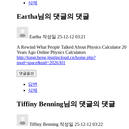
삭제
Eartha님의 댓글
의 댓글
Eartha
작성일
25-12-12 03:21
A Rewind What People Talked About Physics Calculator 20
Years Ago Online Physics Calculators
http://tongcheng.jingjincloud.cn/home.php?
mod=space&uid=2026301
댓글옵션
답변
삭제
Tiffiny Benning님의 댓글
의 댓글
Tiffiny Benning
작성일
25-12-12 03:22