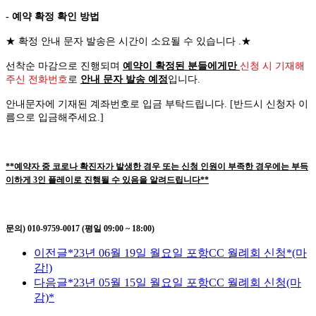
- 예약 확정 확인 방법
★
확정 안내 문자 발송은 시간이 소요될 수 있습니다
.
★
선착순 마감으로 진행되며
예약이 확정된 분들에게만
신청 시 기재해
주신 전화번호
로
안내 문자 발송 예정
입니다
.
안내문자에 기재된 계좌번호로 입금 부탁드립니다
. [
반드시 신청자 이
름으로 입금해주세요
.]
**예약자 중 코로나 확진자가 발생한 경우 또는 신청 인원이 부족한 경우에는 부득
이하게 3인 플레이로 진행될 수 있음을 알려드립니다**
문의) 010-9759-0017 (평일 09:00 ~ 18:00)
이전글
*23년 06월 19일 월요일 포항CC 월례회 신청*(마
감!)
다음글
*23년 05월 15일 월요일 포항CC 월례회 신청(마
감)*