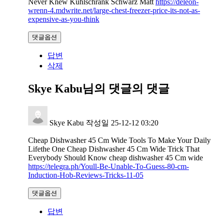
Never Knew Kühlschrank Schwarz Matt
https://deleon-
wrenn-4.mdwrite.net/large-chest-freezer-price-its-not-as-
expensive-as-you-think
댓글옵션
답변
삭제
Skye Kabu님의 댓글
의 댓글
Skye Kabu
작성일
25-12-12 03:20
Cheap Dishwasher 45 Cm Wide Tools To Make Your Daily
Lifethe One Cheap Dishwasher 45 Cm Wide Trick That
Everybody Should Know cheap dishwasher 45 Cm wide
https://telegra.ph/Youll-Be-Unable-To-Guess-80-cm-
Induction-Hob-Reviews-Tricks-11-05
댓글옵션
답변