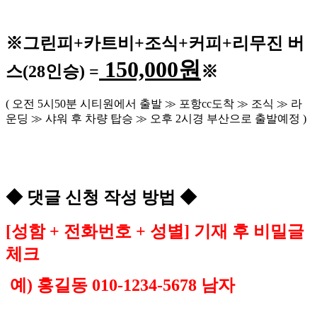
※
그린피
+
카트비
+조식
+커피+
리무진 버
150,000
원
스
(28
인승
) =
※
(
오전
5
시
50
분 시티원에서 출발
≫
포항
cc
도착
≫
조식
≫
라
운딩
≫
샤워 후 차량 탑승
≫
오후
2
시경 부산으로 출발예정
)
◆
댓글 신청 작성 방법
◆
[
성함
+
전화번호
+
성별
]
기재 후 비밀글
체크
예
)
홍길동
010-1234-5678
남자