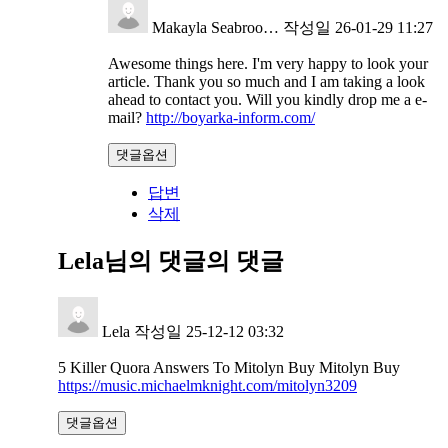
Makayla Seabroo…
작성일
26-01-29 11:27
Awesome things here. I'm very happy to look your
article. Thank you so much and I am taking a look
ahead to contact you. Will you kindly drop me a e-
mail?
http://boyarka-inform.com/
댓글옵션
답변
삭제
Lela님의 댓글
의 댓글
Lela
작성일
25-12-12 03:32
5 Killer Quora Answers To Mitolyn Buy Mitolyn Buy
https://music.michaelmknight.com/mitolyn3209
댓글옵션