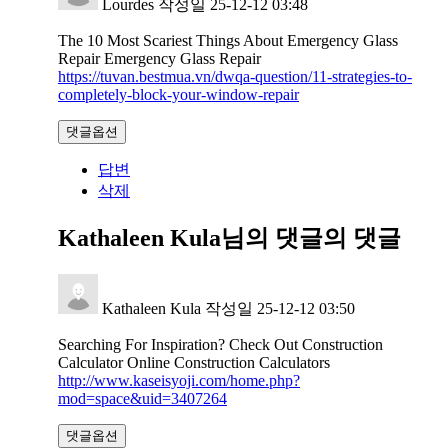
Lourdes
작성일
25-12-12 03:48
The 10 Most Scariest Things About Emergency Glass
Repair Emergency Glass Repair
https://tuvan.bestmua.vn/dwqa-question/11-strategies-to-
completely-block-your-window-repair
댓글옵션
답변
삭제
Kathaleen Kula님의 댓글
의 댓글
Kathaleen Kula
작성일
25-12-12 03:50
Searching For Inspiration? Check Out Construction
Calculator Online Construction Calculators
http://www.kaseisyoji.com/home.php?
mod=space&uid=3407264
댓글옵션