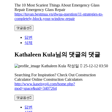
The 10 Most Scariest Things About Emergency Glass
Repair Emergency Glass Repair
https://tuvan.bestmua.vn/dwqa-question/11-strategies-to-
completely-block-your-window-repair
댓글옵션
답변
삭제
Kathaleen Kula님의 댓글
의 댓글
Kathaleen Kula
작성일
25-12-12 03:50
Searching For Inspiration? Check Out Construction
Calculator Online Construction Calculators
http://www.kaseisyoji.com/home.php?
mod=space&uid=3407264
댓글옵션
답변