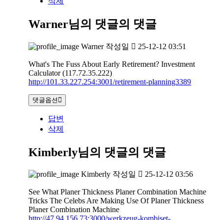
삭제
Warner님의 댓글
의 댓글
Warner
작성일
25-12-12 03:51
What's The Fuss About Early Retirement? Investment
Calculator (117.72.35.222)
http://101.33.227.254:3001/retirement-planning3389
댓글옵션
답변
삭제
Kimberly님의 댓글
의 댓글
Kimberly
작성일
25-12-12 03:56
See What Planer Thickness Planer Combination Machine
Tricks The Celebs Are Making Use Of Planer Thickness
Planer Combination Machine
http://47.94.156.73:3000/werkzeug-kombiset-