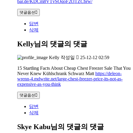
bar.de/KDCm8VTvSOqoF2t3TZCbrw/
댓글옵션
답변
삭제
Kelly님의 댓글
의 댓글
Kelly
작성일
25-12-12 02:59
15 Startling Facts About Cheap Chest Freezer Sale That You
Never Knew Kühlschrank Schwarz Matt
https://deleon-
wrenn-4.mdwrite.net/large-chest-freezer-price-its-not-as-
expensive-as-you-think
댓글옵션
답변
삭제
Skye Kabu님의 댓글
의 댓글