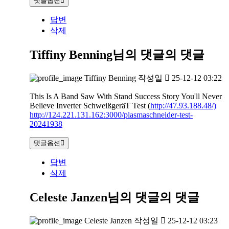
댓글옵션
답변
삭제
Tiffiny Benning님의 댓글
의 댓글
Tiffiny Benning
작성일
25-12-12 03:22
This Is A Band Saw With Stand Success Story You'll Never
Believe Inverter SchweißgeräT Test (
http://47.93.188.48/)
http://124.221.131.162:3000/plasmaschneider-test-
20241938
댓글옵션
답변
삭제
Celeste Janzen님의 댓글
의 댓글
Celeste Janzen
작성일
25-12-12 03:23