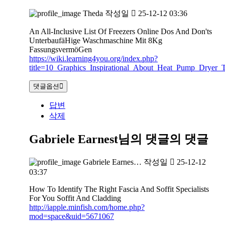
Theda
작성일
25-12-12 03:36
An All-Inclusive List Of Freezers Online Dos And Don'ts
UnterbaufäHige Waschmaschine Mit 8Kg
FassungsvermöGen
https://wiki.learning4you.org/index.php?
title=10_Graphics_Inspirational_About_Heat_Pump_Dryer_T
댓글옵션
답변
삭제
Gabriele Earnest님의 댓글
의 댓글
Gabriele Earnes…
작성일
25-12-12
03:37
How To Identify The Right Fascia And Soffit Specialists
For You Soffit And Cladding
http://iapple.minfish.com/home.php?
mod=space&uid=5671067