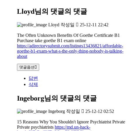
Lloyd님의 댓글
의 댓글
Lloyd
작성일
25-12-11 22:42
The Often Unknown Benefits Of Goethe Certificate B1
Purchase take goethe B1 exam online
https://adirectorysubmit.com/listings13436821/affordable-
goethe-b1-exam-what-s-the-only-thing-nobody-is-talking-
about
댓글옵션
답변
삭제
Ingeborg님의 댓글
의 댓글
Ingeborg
작성일
25-12-12 02:52
15 Reasons Why You Shouldn't Ignore Psychiatrist Private
Private psychiatrists
https://md.un-hack-