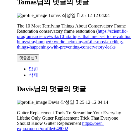
Tomas님의 댓글
의 댓글
Tomas
작성일
25-12-12 04:04
The 10 Most Terrifying Things About Conservatory Frame
Restoration conservatory frame restoration (
https://scientific-
programs.science/wiki/10_startups_that_are_set_to_revoluti
https://traybumper0.werite.net/many-of-the-most-exciting-
things-happening-with-preventing-conservatory-leaks
댓글옵션
답변
삭제
Davis님의 댓글
의 댓글
Davis
작성일
25-12-12 04:14
Gutter Replacement Tools To Streamline Your Everyday
Lifethe Only Gutter Replacement Trick That Everyone
Should Know Gutter Replacement
https://oren-
expo.ru/user/profile/648002