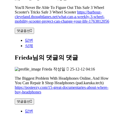
You'll Never Be Able To Figure Out This Safe 3 Wheel
Scooter's Tricks Safe 3 Wheel Scooter
https://barbour-
cleveland.thoughtlanes.net/what-can-a-weekly-3-wheel-
mobility-scooter-project-can-change-your-life-1763812056
댓글옵션
답변
삭제
Frieda님의 댓글
의 댓글
Frieda
작성일
25-12-12 04:16
The Biggest Problem With Headphones Online, And How
You Can Repair It Shop Headphones (pad.karuka.tech)
https://posteezy.com/15-great-documentaries-about-where-
buy-headphones
댓글옵션
답변