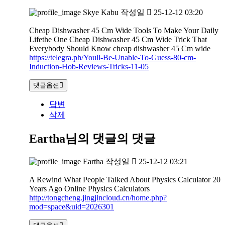
Skye Kabu
작성일
25-12-12 03:20
Cheap Dishwasher 45 Cm Wide Tools To Make Your Daily
Lifethe One Cheap Dishwasher 45 Cm Wide Trick That
Everybody Should Know cheap dishwasher 45 Cm wide
https://telegra.ph/Youll-Be-Unable-To-Guess-80-cm-
Induction-Hob-Reviews-Tricks-11-05
댓글옵션
답변
삭제
Eartha님의 댓글
의 댓글
Eartha
작성일
25-12-12 03:21
A Rewind What People Talked About Physics Calculator 20
Years Ago Online Physics Calculators
http://tongcheng.jingjincloud.cn/home.php?
mod=space&uid=2026301