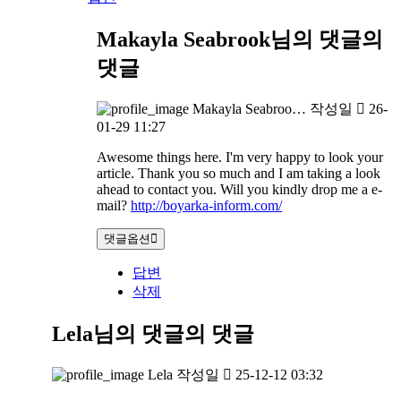
Makayla Seabrook님의 댓글
의
댓글
Makayla Seabroo…
작성일
26-
01-29 11:27
Awesome things here. I'm very happy to look your
article. Thank you so much and I am taking a look
ahead to contact you. Will you kindly drop me a e-
mail?
http://boyarka-inform.com/
댓글옵션
답변
삭제
Lela님의 댓글
의 댓글
Lela
작성일
25-12-12 03:32