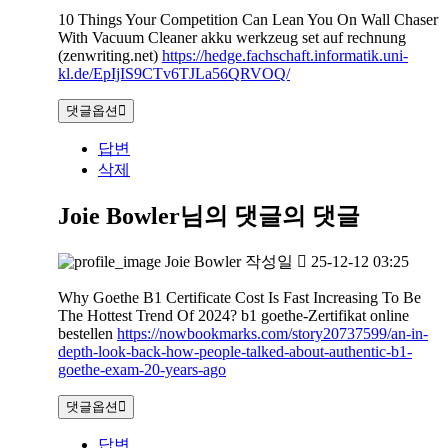
10 Things Your Competition Can Lean You On Wall Chaser
With Vacuum Cleaner akku werkzeug set auf rechnung
(zenwriting.net)
https://hedge.fachschaft.informatik.uni-
kl.de/EpIjIS9CTv6TJLa56QRVOQ/
댓글옵션
답변
삭제
Joie Bowler님의 댓글
의 댓글
Joie Bowler
작성일
25-12-12 03:25
Why Goethe B1 Certificate Cost Is Fast Increasing To Be
The Hottest Trend Of 2024? b1 goethe-Zertifikat online
bestellen
https://nowbookmarks.com/story20737599/an-in-
depth-look-back-how-people-talked-about-authentic-b1-
goethe-exam-20-years-ago
댓글옵션
답변