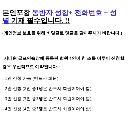
본인포함
동반자 성함
+
전화번호
+
성
별
기재 필수입니다
. !!
(
개인정보 보호를 위해 비밀글로 댓글을 달아주시기 바랍니다
.)
-
시티원 골프연습장에 등록된 회원
4
인이 한 조를 이루어 신청할
경우 우선적으로 예약됩니다
.
- 1
인 신청 가능
(
반드시 회원
)
- 2
인 신청
(2
인 중
1
명
은 반드시 회원이어야 함
)
- 3
인 신청
(3
인 중
2
명
은 반드시 회원이어야 함
)
-
4
인 신청
(4
인 중
2
명
은 반드시 회원이어야 함
)