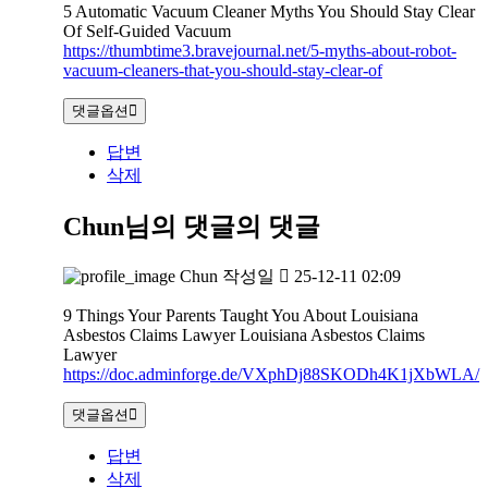
5 Automatic Vacuum Cleaner Myths You Should Stay Clear
Of Self-Guided Vacuum
https://thumbtime3.bravejournal.net/5-myths-about-robot-
vacuum-cleaners-that-you-should-stay-clear-of
댓글옵션
답변
삭제
Chun님의 댓글
의 댓글
Chun
작성일
25-12-11 02:09
9 Things Your Parents Taught You About Louisiana
Asbestos Claims Lawyer Louisiana Asbestos Claims
Lawyer
https://doc.adminforge.de/VXphDj88SKODh4K1jXbWLA/
댓글옵션
답변
삭제