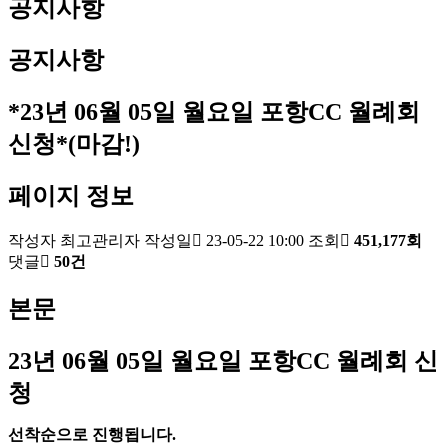
공지사항
공지사항
*23년 06월 05일 월요일 포항CC 월례회
신청*(마감!)
페이지 정보
작성자
최고관리자
작성일
23-05-22 10:00
조회
451,177회
댓글
50건
본문
23
년 06
월 05
일 월요일 포항
CC
월례회 신
청
선착순으로 진행됩니다
.