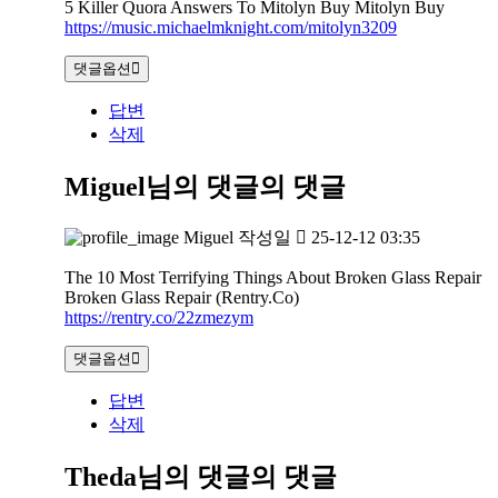
5 Killer Quora Answers To Mitolyn Buy Mitolyn Buy
https://music.michaelmknight.com/mitolyn3209
댓글옵션
답변
삭제
Miguel님의 댓글
의 댓글
Miguel
작성일
25-12-12 03:35
The 10 Most Terrifying Things About Broken Glass Repair
Broken Glass Repair (Rentry.Co)
https://rentry.co/22zmezym
댓글옵션
답변
삭제
Theda님의 댓글
의 댓글