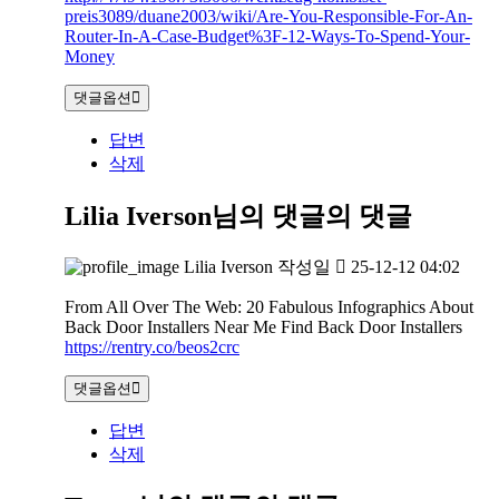
preis3089/duane2003/wiki/Are-You-Responsible-For-An-
Router-In-A-Case-Budget%3F-12-Ways-To-Spend-Your-
Money
댓글옵션
답변
삭제
Lilia Iverson님의 댓글
의 댓글
Lilia Iverson
작성일
25-12-12 04:02
From All Over The Web: 20 Fabulous Infographics About
Back Door Installers Near Me Find Back Door Installers
https://rentry.co/beos2crc
댓글옵션
답변
삭제