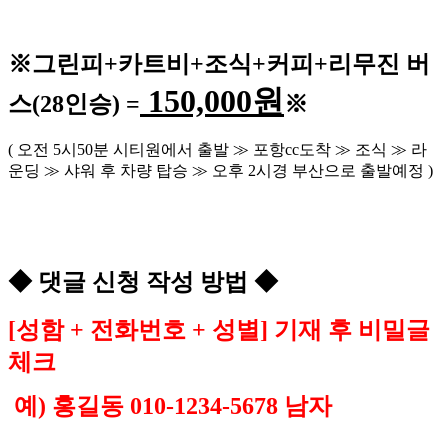
※
그린피
+
카트비
+조식
+커피+
리무진 버
150,000
원
스
(28
인승
) =
※
(
오전
5
시
50
분 시티원에서 출발
≫
포항
cc
도착
≫
조식
≫
라
운딩
≫
샤워 후 차량 탑승
≫
오후
2
시경 부산으로 출발예정
)
◆
댓글 신청 작성 방법
◆
[
성함
+
전화번호
+
성별
]
기재 후 비밀글
체크
예
)
홍길동
010-1234-5678
남자