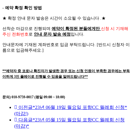
- 예약 확정 확인 방법
★
확정 안내 문자 발송은 시간이 소요될 수 있습니다
.
★
선착순 마감으로 진행되며
예약이 확정된 분들에게만
신청 시 기재해
주신 전화번호
로
안내 문자 발송 예정
입니다
.
안내문자에 기재된 계좌번호로 입금 부탁드립니다
. [
반드시 신청자 이
름으로 입금해주세요
.]
**예약자 중 코로나 확진자가 발생한 경우 또는 신청 인원이 부족한 경우에는 부득
이하게 3인 플레이로 진행될 수 있음을 알려드립니다**
문의) 010-9759-0017 (평일 09:00 ~ 18:00)
이전글
*23년 06월 19일 월요일 포항CC 월례회 신청*
(마감!)
다음글
*23년 05월 15일 월요일 포항CC 월례회 신청
(마감)*