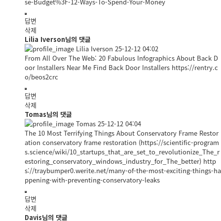
se-Budget%3F-12-Ways-To-Spend-Your-Money
답변
삭제
Lilia Iverson님의 댓글
Lilia Iverson
25-12-12 04:02
From All Over The Web: 20 Fabulous Infographics About Back D
oor Installers Near Me Find Back Door Installers
https://rentry.c
o/beos2crc
답변
삭제
Tomas님의 댓글
Tomas
25-12-12 04:04
The 10 Most Terrifying Things About Conservatory Frame Restor
ation conservatory frame restoration (
https://scientific-program
s.science/wiki/10_startups_that_are_set_to_revolutionize_The_r
estoring_conservatory_windows_industry_for_The_better)
http
s://traybumper0.werite.net/many-of-the-most-exciting-things-ha
ppening-with-preventing-conservatory-leaks
답변
삭제
Davis님의 댓글