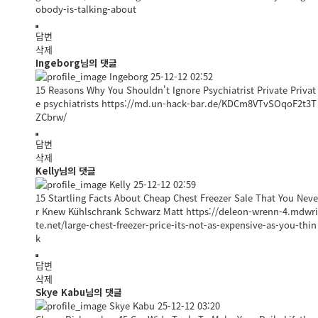
obody-is-talking-about
답변
삭제
Ingeborg님의 댓글
Ingeborg
25-12-12 02:52
15 Reasons Why You Shouldn't Ignore Psychiatrist Private Privat
e psychiatrists
https://md.un-hack-bar.de/KDCm8VTvSOqoF2t3T
ZCbrw/
답변
삭제
Kelly님의 댓글
Kelly
25-12-12 02:59
15 Startling Facts About Cheap Chest Freezer Sale That You Neve
r Knew Kühlschrank Schwarz Matt
https://deleon-wrenn-4.mdwri
te.net/large-chest-freezer-price-its-not-as-expensive-as-you-thin
k
답변
삭제
Skye Kabu님의 댓글
Skye Kabu
25-12-12 03:20