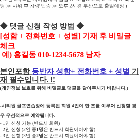
딩
≫
샤워 후 차량 탑승
≫
오후
2
시경 부산으로 출발예정
)
◆
댓글 신청 작성 방법
◆
[
성함
+
전화번호
+
성별
]
기재 후 비밀글
체크
예
)
홍길동
010-1234-5678
남자
본인포함
동반자 성함
+
전화번호
+
성별
기
재 필수입니다
. !!
(
개인정보 보호를 위해 비밀글로 댓글을 달아주시기 바랍니다
.)
-
시티원 골프연습장에 등록된 회원
4
인이 한 조를 이루어 신청할 경
우 우선적으로 예약됩니다
.
- 1
인 신청 가능
(
반드시 회원
)
- 2
인 신청
(2
인 중
1
명
은 반드시 회원이어야 함
)
- 3
인 신청
(3
인 중
2
명
은 반드시 회원이어야 함
)