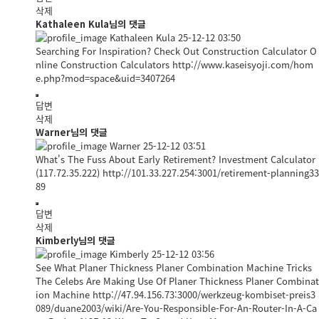
삭제
Kathaleen Kula님의 댓글
Kathaleen Kula
25-12-12 03:50
Searching For Inspiration? Check Out Construction Calculator O
nline Construction Calculators
http://www.kaseisyoji.com/hom
e.php?mod=space&uid=3407264
답변
삭제
Warner님의 댓글
Warner
25-12-12 03:51
What's The Fuss About Early Retirement? Investment Calculator
(117.72.35.222)
http://101.33.227.254:3001/retirement-planning33
89
답변
삭제
Kimberly님의 댓글
Kimberly
25-12-12 03:56
See What Planer Thickness Planer Combination Machine Tricks
The Celebs Are Making Use Of Planer Thickness Planer Combinat
ion Machine
http://47.94.156.73:3000/werkzeug-kombiset-preis3
089/duane2003/wiki/Are-You-Responsible-For-An-Router-In-A-Ca