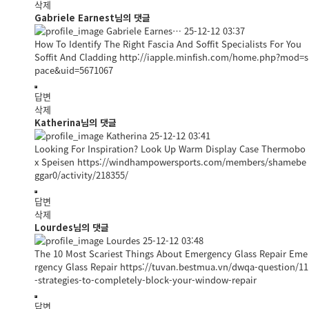
삭제
Gabriele Earnest님의 댓글
Gabriele Earnes…
25-12-12 03:37
How To Identify The Right Fascia And Soffit Specialists For You
Soffit And Cladding
http://iapple.minfish.com/home.php?mod=s
pace&uid=5671067
답변
삭제
Katherina님의 댓글
Katherina
25-12-12 03:41
Looking For Inspiration? Look Up Warm Display Case Thermobo
x Speisen
https://windhampowersports.com/members/shamebe
ggar0/activity/218355/
답변
삭제
Lourdes님의 댓글
Lourdes
25-12-12 03:48
The 10 Most Scariest Things About Emergency Glass Repair Eme
rgency Glass Repair
https://tuvan.bestmua.vn/dwqa-question/11
-strategies-to-completely-block-your-window-repair
답변