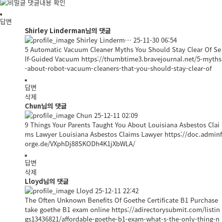
댓글내용 확인
답변
Shirley Linderman님의 댓글
Shirley Linderm…
25-11-30 06:54
5 Automatic Vacuum Cleaner Myths You Should Stay Clear Of Se
lf-Guided Vacuum
https://thumbtime3.bravejournal.net/5-myths
-about-robot-vacuum-cleaners-that-you-should-stay-clear-of
답변
삭제
Chun님의 댓글
Chun
25-12-11 02:09
9 Things Your Parents Taught You About Louisiana Asbestos Clai
ms Lawyer Louisiana Asbestos Claims Lawyer
https://doc.adminf
orge.de/VXphDj88SKODh4K1jXbWLA/
답변
삭제
Lloyd님의 댓글
Lloyd
25-12-11 22:42
The Often Unknown Benefits Of Goethe Certificate B1 Purchase
take goethe B1 exam online
https://adirectorysubmit.com/listin
gs13436821/affordable-goethe-b1-exam-what-s-the-only-thing-n