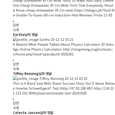
Cheap Dishwasher 45 Cm Wide Tools To Make Your Daily Lifethe
One Cheap Dishwasher 45 Cm Wide Trick That Everybody Shoul
d Know cheap dishwasher 45 Cm wide
https://telegra.ph/Youll-B
e-Unable-To-Guess-80-cm-Induction-Hob-Reviews-Tricks-11-05
답변
삭제
Eartha님의 댓글
Eartha
25-12-12 03:21
A Rewind What People Talked About Physics Calculator 20 Years
Ago Online Physics Calculators
http://tongcheng.jingjincloud.c
n/home.php?mod=space&uid=2026301
답변
삭제
Tiffiny Benning님의 댓글
Tiffiny Benning
25-12-12 03:22
This Is A Band Saw With Stand Success Story You'll Never Believ
e Inverter SchweißgeräT Test (
http://47.93.188.48/)
http://124.22
1.131.162:3000/plasmaschneider-test-20241938
답변
삭제
Celeste Janzen님의 댓글