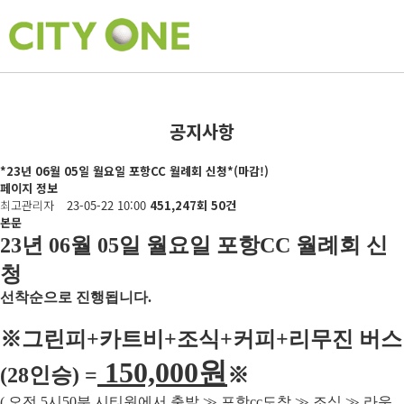
공지사항
*23년 06월 05일 월요일 포항CC 월례회 신청*(마감!)
페이지 정보
최고관리자
23-05-22 10:00
451,247회
50건
본문
23
년 06
월 05
일 월요일 포항
CC
월례회 신
청
선착순으로 진행됩니다
.
※
그린피
+
카트비
+조식
+커피+
리무진 버스
150,000
원
(28
인승
) =
※
(
오전
5
시
50
분 시티원에서 출발
≫
포항
cc
도착
≫
조식
≫
라운