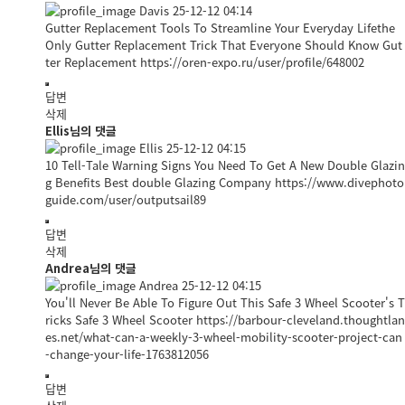
Davis
25-12-12 04:14
Gutter Replacement Tools To Streamline Your Everyday Lifethe
Only Gutter Replacement Trick That Everyone Should Know Gut
ter Replacement
https://oren-expo.ru/user/profile/648002
답변
삭제
Ellis님의 댓글
Ellis
25-12-12 04:15
10 Tell-Tale Warning Signs You Need To Get A New Double Glazin
g Benefits Best double Glazing Company
https://www.divephoto
guide.com/user/outputsail89
답변
삭제
Andrea님의 댓글
Andrea
25-12-12 04:15
You'll Never Be Able To Figure Out This Safe 3 Wheel Scooter's T
ricks Safe 3 Wheel Scooter
https://barbour-cleveland.thoughtlan
es.net/what-can-a-weekly-3-wheel-mobility-scooter-project-can
-change-your-life-1763812056
답변