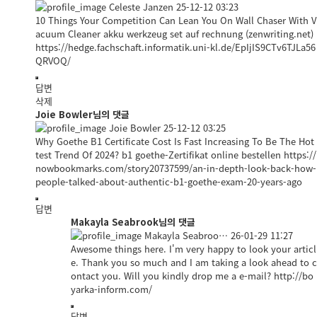
Celeste Janzen
25-12-12 03:23
10 Things Your Competition Can Lean You On Wall Chaser With V
acuum Cleaner akku werkzeug set auf rechnung (zenwriting.net)
https://hedge.fachschaft.informatik.uni-kl.de/EpIjIS9CTv6TJLa56
QRVOQ/
답변
삭제
Joie Bowler님의 댓글
Joie Bowler
25-12-12 03:25
Why Goethe B1 Certificate Cost Is Fast Increasing To Be The Hot
test Trend Of 2024? b1 goethe-Zertifikat online bestellen
https://
nowbookmarks.com/story20737599/an-in-depth-look-back-how-
people-talked-about-authentic-b1-goethe-exam-20-years-ago
답변
Makayla Seabrook님의 댓글
Makayla Seabroo…
26-01-29 11:27
Awesome things here. I'm very happy to look your articl
e. Thank you so much and I am taking a look ahead to c
ontact you. Will you kindly drop me a e-mail?
http://bo
yarka-inform.com/
답변