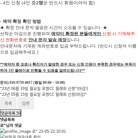
-
4
인 신청
(4
인 중
2
명
은 반드시 회원이어야 함
)
- 예약 확정 확인 방법
★
확정 안내 문자 발송은 시간이 소요될 수 있습니다
.
★
선착순 마감으로 진행되며
예약이 확정된 분들에게만
신청 시 기재해주
신 전화번호
로
안내 문자 발송 예정
입니다
.
안내문자에 기재된 계좌번호로 입금 부탁드립니다
. [
반드시 신청자 이름
으로 입금해주세요
.]
**예약자 중 코로나 확진자가 발생한 경우 또는 신청 인원이 부족한 경우에는 부득이
하게 3인 플레이로 진행될 수 있음을 알려드립니다**
문의) 010-9759-0017 (평일 09:00 ~ 18:00)
*23년 06월 19일 월요일 포항CC 월례회 신청*(마감!)
*23년 05월 15일 월요일 포항CC 월례회 신청(마감)*
목록
답변
댓글목록
50
댓글목록
로*님의 댓글
로*
23-05-22 10:01
댓글내용 확인