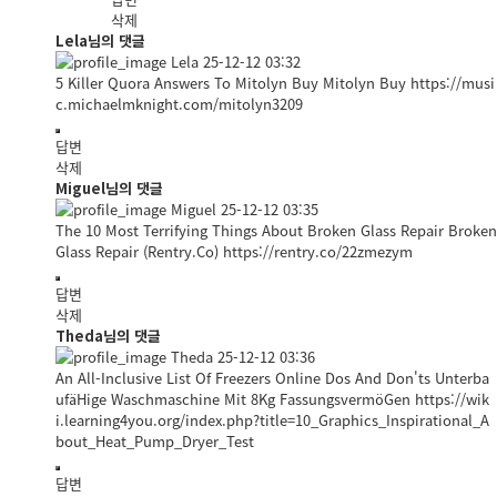
삭제
Lela님의 댓글
Lela
25-12-12 03:32
5 Killer Quora Answers To Mitolyn Buy Mitolyn Buy
https://musi
c.michaelmknight.com/mitolyn3209
답변
삭제
Miguel님의 댓글
Miguel
25-12-12 03:35
The 10 Most Terrifying Things About Broken Glass Repair Broken
Glass Repair (Rentry.Co)
https://rentry.co/22zmezym
답변
삭제
Theda님의 댓글
Theda
25-12-12 03:36
An All-Inclusive List Of Freezers Online Dos And Don'ts Unterba
ufäHige Waschmaschine Mit 8Kg FassungsvermöGen
https://wik
i.learning4you.org/index.php?title=10_Graphics_Inspirational_A
bout_Heat_Pump_Dryer_Test
답변