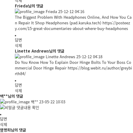
삭제
Frieda님의 댓글
Frieda
25-12-12 04:16
The Biggest Problem With Headphones Online, And How You Ca
n Repair It Shop Headphones (pad.karuka.tech)
https://posteez
y.com/15-great-documentaries-about-where-buy-headphones
답변
삭제
Linette Andrews님의 댓글
Linette Andrews
25-12-12 04:18
Do You Know How To Explain Door Hinge Bolts To Your Boss Co
mmercial Door Hinge Repair
https://blog.webit.ru/author/greybi
rth84/
답변
삭제
백**님의 댓글
백**
23-05-22 10:03
댓글내용 확인
답변
삭제
염명희님의 댓글