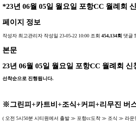
*23년 06월 05일 월요일 포항CC 월례회 신
페이지 정보
작성자
최고관리자
작성일
23-05-22 10:00
조회
454,134회
댓글
본문
23
년 06
월 05
일 월요일 포항
CC
월례회 신
선착순으로 진행됩니다
.
※
그린피
+
카트비
+조식
+커피+
리무진 버
(
오전
5
시
50
분 시티원에서 출발
≫
포항
cc
도착
≫
조식
≫
라운