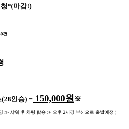
청*(마감!)
50건
청
150,000
원
스
(28
인승
) =
※
딩
≫
샤워 후 차량 탑승
≫
오후
2
시경 부산으로 출발예정
)