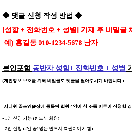
◆
댓글 신청 작성 방법
◆
[
성함
+
전화번호
+
성별
]
기재 후 비밀글 
예
)
홍길동
010-1234-5678
남자
본인포함
동반자 성함
+
전화번호
+
성별
(
개인정보 보호를 위해 비밀글로 댓글을 달아주시기 바랍니다
.)
-
시티원 골프연습장에 등록된 회원
4
인이 한 조를 이루어 신청할 
- 1
인 신청 가능
(
반드시 회원
)
- 2
인 신청
(2
인 중
1
명
은 반드시 회원이어야 함
)