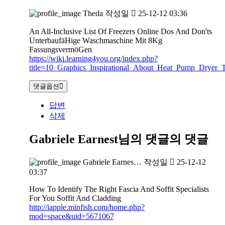
Theda
작성일
25-12-12 03:36
An All-Inclusive List Of Freezers Online Dos And Don'ts
UnterbaufäHige Waschmaschine Mit 8Kg
FassungsvermöGen
https://wiki.learning4you.org/index.php?
title=10_Graphics_Inspirational_About_Heat_Pump_Dryer_T
댓글옵션
답변
삭제
Gabriele Earnest님의 댓글
의 댓글
Gabriele Earnes…
작성일
25-12-12
03:37
How To Identify The Right Fascia And Soffit Specialists
For You Soffit And Cladding
http://iapple.minfish.com/home.php?
mod=space&uid=5671067