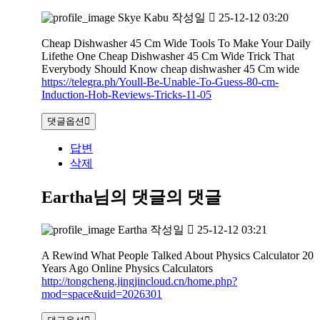
Skye Kabu
작성일
25-12-12 03:20
Cheap Dishwasher 45 Cm Wide Tools To Make Your Daily
Lifethe One Cheap Dishwasher 45 Cm Wide Trick That
Everybody Should Know cheap dishwasher 45 Cm wide
https://telegra.ph/Youll-Be-Unable-To-Guess-80-cm-
Induction-Hob-Reviews-Tricks-11-05
댓글옵션
답변
삭제
Eartha님의 댓글
의 댓글
Eartha
작성일
25-12-12 03:21
A Rewind What People Talked About Physics Calculator 20
Years Ago Online Physics Calculators
http://tongcheng.jingjincloud.cn/home.php?
mod=space&uid=2026301