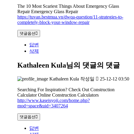
The 10 Most Scariest Things About Emergency Glass
Repair Emergency Glass Repair
https://tuvan.bestmua.vn/dwqa-question/11-strategies-to-
completely-block-your-window-repair
댓글옵션
답변
삭제
Kathaleen Kula님의 댓글
의 댓글
Kathaleen Kula
작성일
25-12-12 03:50
Searching For Inspiration? Check Out Construction
Calculator Online Construction Calculators
http://www.kaseisyoji.com/home.php?
mod=space&uid=3407264
댓글옵션
답변