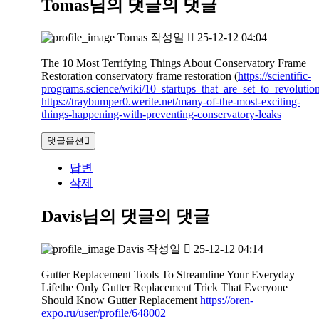
Tomas님의 댓글
의 댓글
Tomas
작성일
25-12-12 04:04
The 10 Most Terrifying Things About Conservatory Frame
Restoration conservatory frame restoration (
https://scientific-
programs.science/wiki/10_startups_that_are_set_to_revoluti
https://traybumper0.werite.net/many-of-the-most-exciting-
things-happening-with-preventing-conservatory-leaks
댓글옵션
답변
삭제
Davis님의 댓글
의 댓글
Davis
작성일
25-12-12 04:14
Gutter Replacement Tools To Streamline Your Everyday
Lifethe Only Gutter Replacement Trick That Everyone
Should Know Gutter Replacement
https://oren-
expo.ru/user/profile/648002