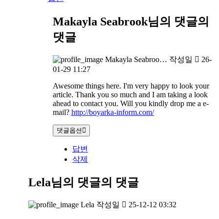
Makayla Seabrook님의 댓글
의
댓글
Makayla Seabroo…
작성일
26-
01-29 11:27
Awesome things here. I'm very happy to look your
article. Thank you so much and I am taking a look
ahead to contact you. Will you kindly drop me a e-
mail?
http://boyarka-inform.com/
댓글옵션
답변
삭제
Lela님의 댓글
의 댓글
Lela
작성일
25-12-12 03:32