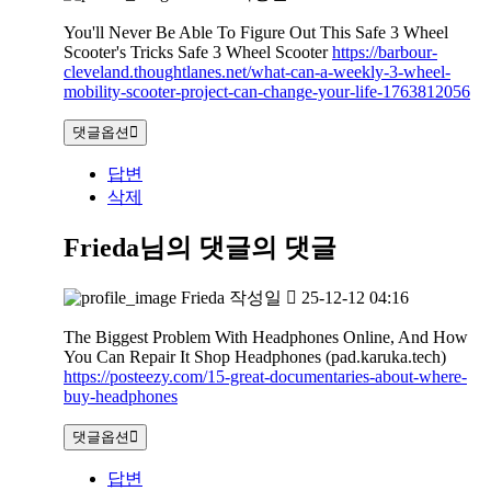
You'll Never Be Able To Figure Out This Safe 3 Wheel
Scooter's Tricks Safe 3 Wheel Scooter
https://barbour-
cleveland.thoughtlanes.net/what-can-a-weekly-3-wheel-
mobility-scooter-project-can-change-your-life-1763812056
댓글옵션
답변
삭제
Frieda님의 댓글
의 댓글
Frieda
작성일
25-12-12 04:16
The Biggest Problem With Headphones Online, And How
You Can Repair It Shop Headphones (pad.karuka.tech)
https://posteezy.com/15-great-documentaries-about-where-
buy-headphones
댓글옵션
답변