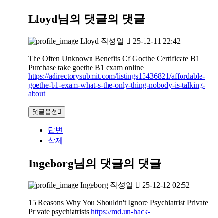
Lloyd님의 댓글
의 댓글
Lloyd
작성일
25-12-11 22:42
The Often Unknown Benefits Of Goethe Certificate B1
Purchase take goethe B1 exam online
https://adirectorysubmit.com/listings13436821/affordable-
goethe-b1-exam-what-s-the-only-thing-nobody-is-talking-
about
댓글옵션
답변
삭제
Ingeborg님의 댓글
의 댓글
Ingeborg
작성일
25-12-12 02:52
15 Reasons Why You Shouldn't Ignore Psychiatrist Private
Private psychiatrists
https://md.un-hack-