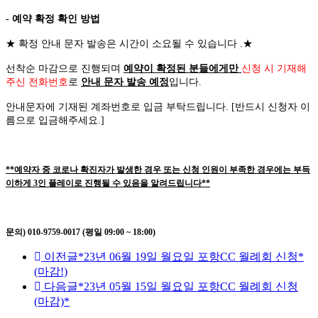
- 예약 확정 확인 방법
★
확정 안내 문자 발송은 시간이 소요될 수 있습니다
.
★
선착순 마감으로 진행되며
예약이 확정된 분들에게만
신청 시 기재해
주신 전화번호
로
안내 문자 발송 예정
입니다
.
안내문자에 기재된 계좌번호로 입금 부탁드립니다
. [
반드시 신청자 이
름으로 입금해주세요
.]
**예약자 중 코로나 확진자가 발생한 경우 또는 신청 인원이 부족한 경우에는 부득
이하게 3인 플레이로 진행될 수 있음을 알려드립니다**
문의) 010-9759-0017 (평일 09:00 ~ 18:00)
이전글
*23년 06월 19일 월요일 포항CC 월례회 신청*
(마감!)
다음글
*23년 05월 15일 월요일 포항CC 월례회 신청
(마감)*