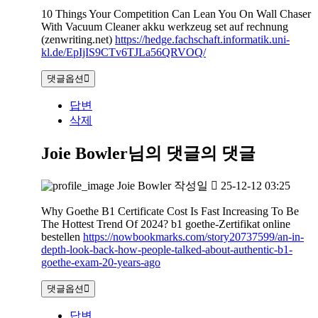
10 Things Your Competition Can Lean You On Wall Chaser
With Vacuum Cleaner akku werkzeug set auf rechnung
(zenwriting.net)
https://hedge.fachschaft.informatik.uni-
kl.de/EpIjIS9CTv6TJLa56QRVOQ/
댓글옵션
답변
삭제
Joie Bowler님의 댓글
의 댓글
Joie Bowler
작성일
25-12-12 03:25
Why Goethe B1 Certificate Cost Is Fast Increasing To Be
The Hottest Trend Of 2024? b1 goethe-Zertifikat online
bestellen
https://nowbookmarks.com/story20737599/an-in-
depth-look-back-how-people-talked-about-authentic-b1-
goethe-exam-20-years-ago
댓글옵션
답변