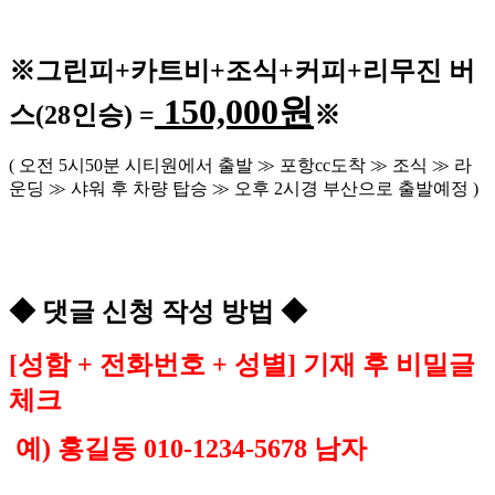
※
그린피
+
카트비
+조식
+커피+
리무진 버
150,000
원
스
(28
인승
) =
※
(
오전
5
시
50
분 시티원에서 출발
≫
포항
cc
도착
≫
조식
≫
라
운딩
≫
샤워 후 차량 탑승
≫
오후
2
시경 부산으로 출발예정
)
◆
댓글 신청 작성 방법
◆
[
성함
+
전화번호
+
성별
]
기재 후 비밀글
체크
예
)
홍길동
010-1234-5678
남자