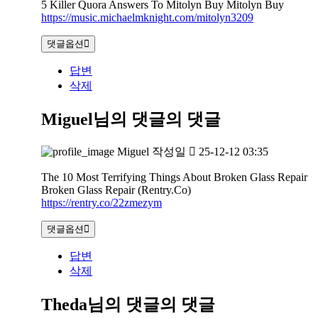
5 Killer Quora Answers To Mitolyn Buy Mitolyn Buy
https://music.michaelmknight.com/mitolyn3209
댓글옵션
답변
삭제
Miguel님의 댓글
의 댓글
Miguel
작성일
25-12-12 03:35
The 10 Most Terrifying Things About Broken Glass Repair
Broken Glass Repair (Rentry.Co)
https://rentry.co/22zmezym
댓글옵션
답변
삭제
Theda님의 댓글
의 댓글