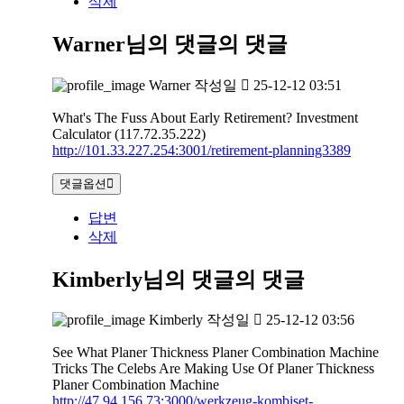
삭제
Warner님의 댓글
의 댓글
Warner
작성일
25-12-12 03:51
What's The Fuss About Early Retirement? Investment
Calculator (117.72.35.222)
http://101.33.227.254:3001/retirement-planning3389
댓글옵션
답변
삭제
Kimberly님의 댓글
의 댓글
Kimberly
작성일
25-12-12 03:56
See What Planer Thickness Planer Combination Machine
Tricks The Celebs Are Making Use Of Planer Thickness
Planer Combination Machine
http://47.94.156.73:3000/werkzeug-kombiset-