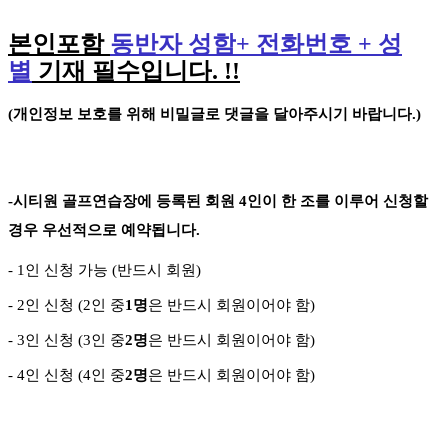
본인포함
동반자 성함
+
전화번호
+
성
별
기재 필수입니다
. !!
(
개인정보 보호를 위해 비밀글로 댓글을 달아주시기 바랍니다
.)
-
시티원 골프연습장에 등록된 회원
4
인이 한 조를 이루어 신청할
경우 우선적으로 예약됩니다
.
- 1
인 신청 가능
(
반드시 회원
)
- 2
인 신청
(2
인 중
1
명
은 반드시 회원이어야 함
)
- 3
인 신청
(3
인 중
2
명
은 반드시 회원이어야 함
)
-
4
인 신청
(4
인 중
2
명
은 반드시 회원이어야 함
)