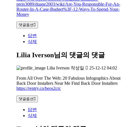
preis3089/duane2003/wiki/Are-You-Responsible-For-An-
Router-In-A-Case-Budget%3F-12-Ways-To-Spend-Your-
Money
댓글옵션
답변
삭제
Lilia Iverson님의 댓글
의 댓글
Lilia Iverson
작성일
25-12-12 04:02
From All Over The Web: 20 Fabulous Infographics About
Back Door Installers Near Me Find Back Door Installers
https://rentry.co/beos2crc
댓글옵션
답변
삭제