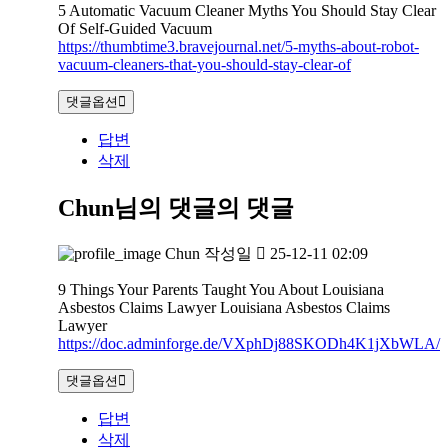
5 Automatic Vacuum Cleaner Myths You Should Stay Clear
Of Self-Guided Vacuum
https://thumbtime3.bravejournal.net/5-myths-about-robot-
vacuum-cleaners-that-you-should-stay-clear-of
댓글옵션
답변
삭제
Chun님의 댓글
의 댓글
Chun
작성일
25-12-11 02:09
9 Things Your Parents Taught You About Louisiana
Asbestos Claims Lawyer Louisiana Asbestos Claims
Lawyer
https://doc.adminforge.de/VXphDj88SKODh4K1jXbWLA/
댓글옵션
답변
삭제