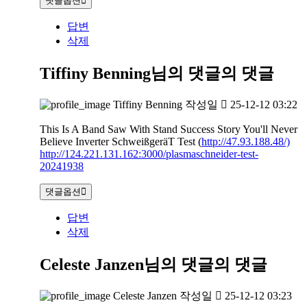
댓글옵션
답변
삭제
Tiffiny Benning님의 댓글
의 댓글
Tiffiny Benning
작성일
25-12-12 03:22
This Is A Band Saw With Stand Success Story You'll Never
Believe Inverter SchweißgeräT Test (
http://47.93.188.48/)
http://124.221.131.162:3000/plasmaschneider-test-
20241938
댓글옵션
답변
삭제
Celeste Janzen님의 댓글
의 댓글
Celeste Janzen
작성일
25-12-12 03:23