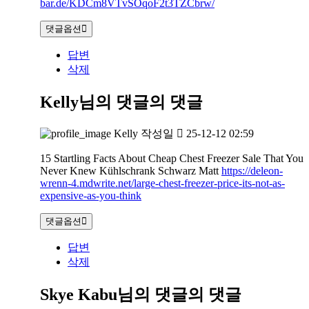
bar.de/KDCm8VTvSOqoF2t3TZCbrw/
댓글옵션
답변
삭제
Kelly님의 댓글
의 댓글
Kelly
작성일
25-12-12 02:59
15 Startling Facts About Cheap Chest Freezer Sale That You
Never Knew Kühlschrank Schwarz Matt
https://deleon-
wrenn-4.mdwrite.net/large-chest-freezer-price-its-not-as-
expensive-as-you-think
댓글옵션
답변
삭제
Skye Kabu님의 댓글
의 댓글