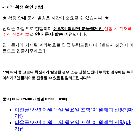
- 예약 확정 확인 방법
★
확정 안내 문자 발송은 시간이 소요될 수 있습니다
.
★
선착순 마감으로 진행되며
예약이 확정된 분들에게만
신청 시 기재해
주신 전화번호
로
안내 문자 발송 예정
입니다
.
안내문자에 기재된 계좌번호로 입금 부탁드립니다
. [
반드시 신청자 이
름으로 입금해주세요
.]
**예약자 중 코로나 확진자가 발생한 경우 또는 신청 인원이 부족한 경우에는 부득
이하게 3인 플레이로 진행될 수 있음을 알려드립니다**
문의) 010-9759-0017 (평일 09:00 ~ 18:00)
이전글
*23년 06월 19일 월요일 포항CC 월례회 신청*(마
감!)
다음글
*23년 05월 15일 월요일 포항CC 월례회 신청(마
감)*