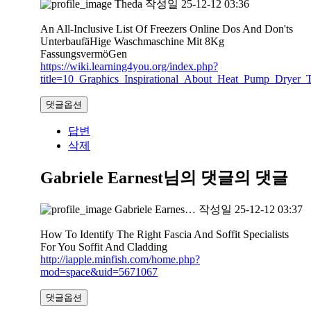
Theda
작성일
25-12-12 03:36
An All-Inclusive List Of Freezers Online Dos And Don'ts
UnterbaufäHige Waschmaschine Mit 8Kg
FassungsvermöGen
https://wiki.learning4you.org/index.php?
title=10_Graphics_Inspirational_About_Heat_Pump_Dryer_T
댓글옵션
답변
삭제
Gabriele Earnest님의 댓글
의 댓글
Gabriele Earnes…
작성일
25-12-12 03:37
How To Identify The Right Fascia And Soffit Specialists
For You Soffit And Cladding
http://iapple.minfish.com/home.php?
mod=space&uid=5671067
댓글옵션