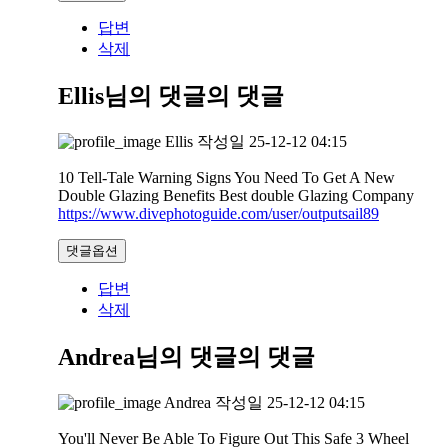
답변
삭제
Ellis님의 댓글
의 댓글
Ellis
작성일
25-12-12 04:15
10 Tell-Tale Warning Signs You Need To Get A New
Double Glazing Benefits Best double Glazing Company
https://www.divephotoguide.com/user/outputsail89
댓글옵션
답변
삭제
Andrea님의 댓글
의 댓글
Andrea
작성일
25-12-12 04:15
You'll Never Be Able To Figure Out This Safe 3 Wheel