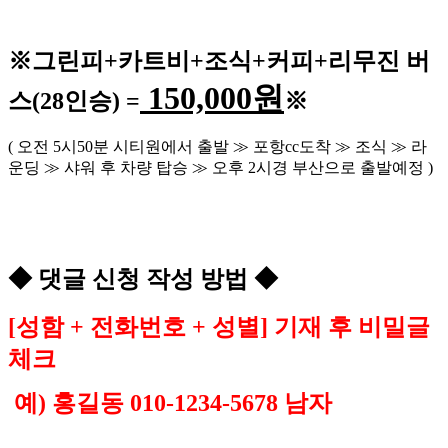
※
그린피
+
카트비
+조식
+커피+
리무진 버
150,000
원
스
(28
인승
) =
※
(
오전
5
시
50
분 시티원에서 출발
≫
포항
cc
도착
≫
조식
≫
라
운딩
≫
샤워 후 차량 탑승
≫
오후
2
시경 부산으로 출발예정
)
◆
댓글 신청 작성 방법
◆
[
성함
+
전화번호
+
성별
]
기재 후 비밀글
체크
예
)
홍길동
010-1234-5678
남자