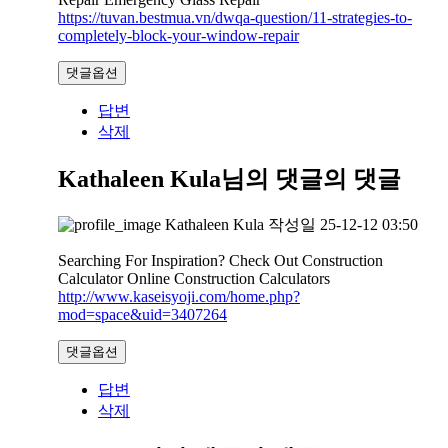
https://tuvan.bestmua.vn/dwqa-question/11-strategies-to-
completely-block-your-window-repair
댓글옵션
답변
삭제
Kathaleen Kula님의 댓글
의 댓글
Kathaleen Kula
작성일
25-12-12 03:50
Searching For Inspiration? Check Out Construction
Calculator Online Construction Calculators
http://www.kaseisyoji.com/home.php?
mod=space&uid=3407264
댓글옵션
답변
삭제