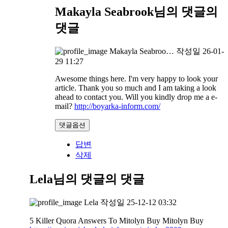
Makayla Seabrook님의 댓글
의
댓글
Makayla Seabroo…
작성일
26-01-
29 11:27
Awesome things here. I'm very happy to look your
article. Thank you so much and I am taking a look
ahead to contact you. Will you kindly drop me a e-
mail?
http://boyarka-inform.com/
댓글옵션
답변
삭제
Lela님의 댓글
의 댓글
Lela
작성일
25-12-12 03:32
5 Killer Quora Answers To Mitolyn Buy Mitolyn Buy