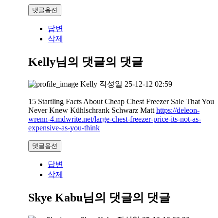
댓글옵션
답변
삭제
Kelly님의 댓글
의 댓글
Kelly
작성일
25-12-12 02:59
15 Startling Facts About Cheap Chest Freezer Sale That You
Never Knew Kühlschrank Schwarz Matt
https://deleon-
wrenn-4.mdwrite.net/large-chest-freezer-price-its-not-as-
expensive-as-you-think
댓글옵션
답변
삭제
Skye Kabu님의 댓글
의 댓글