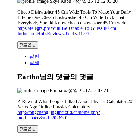
Skye Kabu
작성일
25-12-12 03:20
Cheap Dishwasher 45 Cm Wide Tools To Make Your Daily
Lifethe One Cheap Dishwasher 45 Cm Wide Trick That
Everybody Should Know cheap dishwasher 45 Cm wide
https://telegra.ph/Youll-Be-Unable-To-Guess-80-cm-
Induction-Hob-Reviews-Tricks-11-05
댓글옵션
답변
삭제
Eartha님의 댓글
의 댓글
Eartha
작성일
25-12-12 03:21
A Rewind What People Talked About Physics Calculator 20
Years Ago Online Physics Calculators
http://tongcheng.jingjincloud.cn/home.php?
mod=space&uid=2026301
댓글옵션