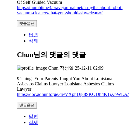
Of Self-Guided Vacuum
https://thumbtime3.bravejournal.net/5-myths-about-robot-
vacuum-cleaners-that-you-should-stay-clear-of
댓글옵션
답변
삭제
Chun님의 댓글
의 댓글
Chun
작성일
25-12-11 02:09
9 Things Your Parents Taught You About Louisiana
Asbestos Claims Lawyer Louisiana Asbestos Claims
Lawyer
https://doc.adminforge.de/VXphDj88SKODh4K1jXbWLA/
댓글옵션
답변
삭제