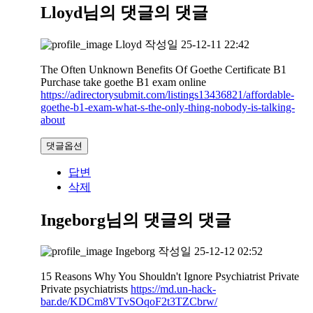
Lloyd님의 댓글
의 댓글
Lloyd
작성일
25-12-11 22:42
The Often Unknown Benefits Of Goethe Certificate B1
Purchase take goethe B1 exam online
https://adirectorysubmit.com/listings13436821/affordable-
goethe-b1-exam-what-s-the-only-thing-nobody-is-talking-
about
댓글옵션
답변
삭제
Ingeborg님의 댓글
의 댓글
Ingeborg
작성일
25-12-12 02:52
15 Reasons Why You Shouldn't Ignore Psychiatrist Private
Private psychiatrists
https://md.un-hack-
bar.de/KDCm8VTvSOqoF2t3TZCbrw/