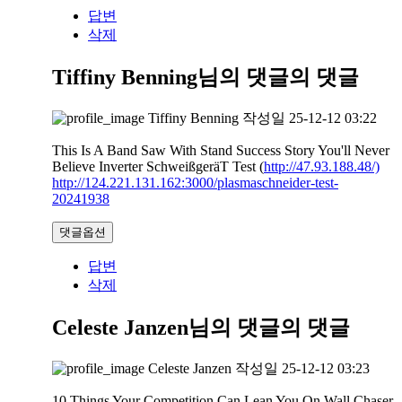
답변
삭제
Tiffiny Benning님의 댓글
의 댓글
Tiffiny Benning
작성일
25-12-12 03:22
This Is A Band Saw With Stand Success Story You'll Never
Believe Inverter SchweißgeräT Test (
http://47.93.188.48/)
http://124.221.131.162:3000/plasmaschneider-test-
20241938
댓글옵션
답변
삭제
Celeste Janzen님의 댓글
의 댓글
Celeste Janzen
작성일
25-12-12 03:23
10 Things Your Competition Can Lean You On Wall Chaser