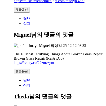
https://music.michaelmknight.com/mitolyn3209
댓글옵션
답변
삭제
Miguel님의 댓글
의 댓글
Miguel
작성일
25-12-12 03:35
The 10 Most Terrifying Things About Broken Glass Repair
Broken Glass Repair (Rentry.Co)
https://rentry.co/22zmezym
댓글옵션
답변
삭제
Theda님의 댓글
의 댓글