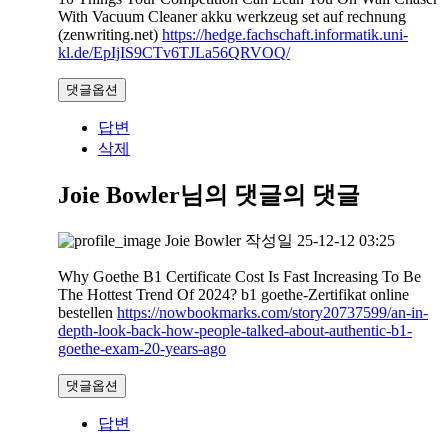
With Vacuum Cleaner akku werkzeug set auf rechnung
(zenwriting.net)
https://hedge.fachschaft.informatik.uni-
kl.de/EpIjIS9CTv6TJLa56QRVOQ/
댓글옵션
답변
삭제
Joie Bowler님의 댓글
의 댓글
Joie Bowler
작성일
25-12-12 03:25
Why Goethe B1 Certificate Cost Is Fast Increasing To Be
The Hottest Trend Of 2024? b1 goethe-Zertifikat online
bestellen
https://nowbookmarks.com/story20737599/an-in-
depth-look-back-how-people-talked-about-authentic-b1-
goethe-exam-20-years-ago
댓글옵션
답변