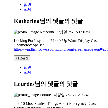
답변
삭제
Katherina님의 댓글
의 댓글
Katherina
작성일
25-12-12 03:41
Looking For Inspiration? Look Up Warm Display Case
Thermobox Speisen
https://windhampowersports.com/members/shamebeggar0/acti
댓글옵션
답변
삭제
Lourdes님의 댓글
의 댓글
Lourdes
작성일
25-12-12 03:48
The 10 Most Scariest Things About Emergency Glass
Repair Emergency Glass Repair