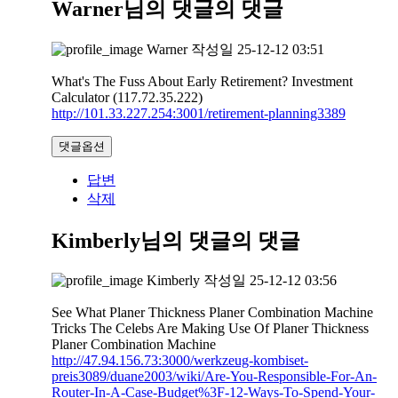
Warner님의 댓글
의 댓글
Warner
작성일
25-12-12 03:51
What's The Fuss About Early Retirement? Investment
Calculator (117.72.35.222)
http://101.33.227.254:3001/retirement-planning3389
댓글옵션
답변
삭제
Kimberly님의 댓글
의 댓글
Kimberly
작성일
25-12-12 03:56
See What Planer Thickness Planer Combination Machine
Tricks The Celebs Are Making Use Of Planer Thickness
Planer Combination Machine
http://47.94.156.73:3000/werkzeug-kombiset-
preis3089/duane2003/wiki/Are-You-Responsible-For-An-
Router-In-A-Case-Budget%3F-12-Ways-To-Spend-Your-