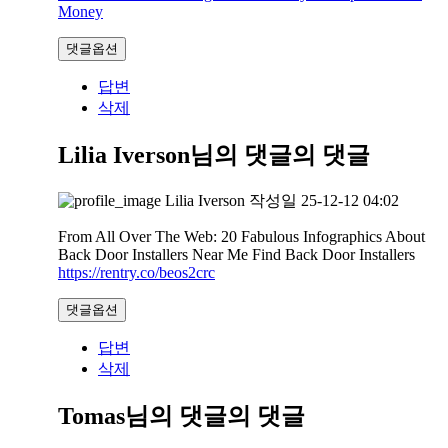
Money
댓글옵션
답변
삭제
Lilia Iverson님의 댓글
의 댓글
Lilia Iverson
작성일
25-12-12 04:02
From All Over The Web: 20 Fabulous Infographics About
Back Door Installers Near Me Find Back Door Installers
https://rentry.co/beos2crc
댓글옵션
답변
삭제
Tomas님의 댓글
의 댓글