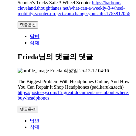
Scooter's Tricks Safe 3 Wheel Scooter
https://barbour-
cleveland.thoughtlanes.net/what-can-a-weekly-3-wheel-
mobility-scooter-project-can-change-your-life-1763812056
댓글옵션
답변
삭제
Frieda님의 댓글
의 댓글
Frieda
작성일
25-12-12 04:16
The Biggest Problem With Headphones Online, And How
You Can Repair It Shop Headphones (pad.karuka.tech)
https://posteezy.com/15-great-documentaries-about-where-
buy-headphones
댓글옵션
답변
삭제