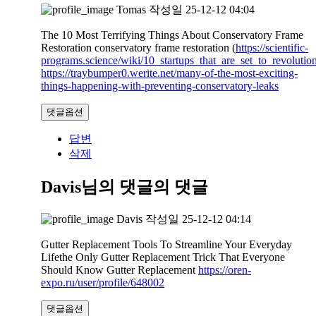
Tomas
작성일
25-12-12 04:04
The 10 Most Terrifying Things About Conservatory Frame
Restoration conservatory frame restoration (
https://scientific-
programs.science/wiki/10_startups_that_are_set_to_revoluti
https://traybumper0.werite.net/many-of-the-most-exciting-
things-happening-with-preventing-conservatory-leaks
댓글옵션
답변
삭제
Davis님의 댓글
의 댓글
Davis
작성일
25-12-12 04:14
Gutter Replacement Tools To Streamline Your Everyday
Lifethe Only Gutter Replacement Trick That Everyone
Should Know Gutter Replacement
https://oren-
expo.ru/user/profile/648002
댓글옵션